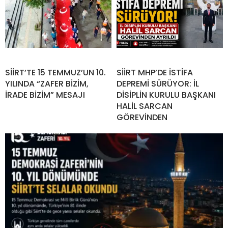
SİİRT’TE 15 TEMMUZ’UN 10.
SİİRT MHP’DE İSTİFA
YILINDA “ZAFER BİZİM,
DEPREMİ SÜRÜYOR: İL
İRADE BİZİM” MESAJI
DİSİPLİN KURULU BAŞKANI
HALİL SARCAN
GÖREVİNDEN