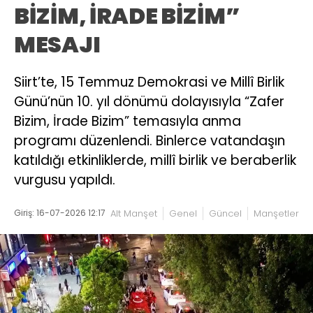
BİZİM, İRADE BİZİM”
MESAJI
Siirt’te, 15 Temmuz Demokrasi ve Millî Birlik
Günü’nün 10. yıl dönümü dolayısıyla “Zafer
Bizim, İrade Bizim” temasıyla anma
programı düzenlendi. Binlerce vatandaşın
katıldığı etkinliklerde, millî birlik ve beraberlik
vurgusu yapıldı.
Giriş: 16-07-2026 12:17
Alt Manşet
Genel
Güncel
Manşetler