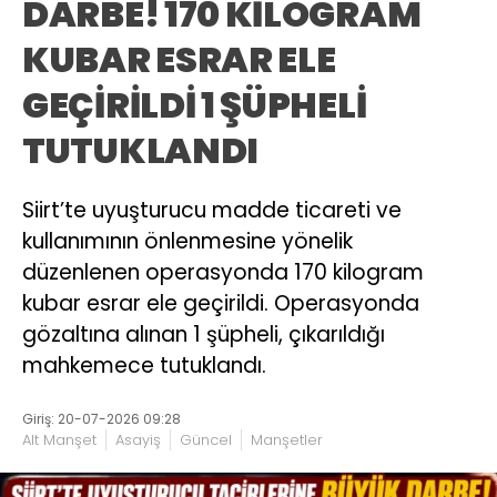
DARBE! 170 KİLOGRAM
KUBAR ESRAR ELE
GEÇİRİLDİ 1 ŞÜPHELİ
TUTUKLANDI
Siirt’te uyuşturucu madde ticareti ve
kullanımının önlenmesine yönelik
düzenlenen operasyonda 170 kilogram
kubar esrar ele geçirildi. Operasyonda
gözaltına alınan 1 şüpheli, çıkarıldığı
mahkemece tutuklandı.
Giriş: 20-07-2026 09:28
Alt Manşet
Asayiş
Güncel
Manşetler