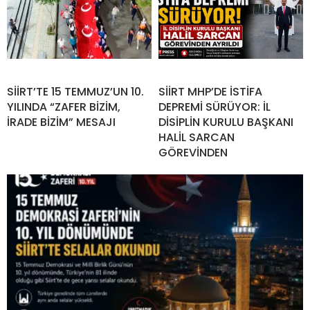
SİİRT’TE 15 TEMMUZ’UN 10.
SİİRT MHP’DE İSTİFA
YILINDA “ZAFER BİZİM,
DEPREMİ SÜRÜYOR: İL
İRADE BİZİM” MESAJI
DİSİPLİN KURULU BAŞKANI
HALİL SARCAN
GÖREVİNDEN