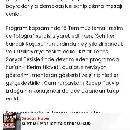
bayraklarıyla demokrasiye sahip çıkma mesajı
verildi.
Program kapsamında 15 Temmuz temalı resim
ve fotoğraf sergisi ziyaret edilirken, “Şehitleri
Sancak Koşusu”nun ardından ay yıldızlı sancak
Vali Kızılkaya’ya teslim edildi. Kızlar Tepesi
Sosyal Tesisleri’nde devam eden programda
Kur’an-ı Kerim tilaveti, dualar, sinevizyon
gösterimi, mehteran gösterisi ve şiir dinletileri
gerçekleştirildi. Cumhurbaşkanı Recep Tayyip
Erdoğan’ın konuşması da dev ekrandan takip
edildi.
Konuşmasında 15 Temmuz’un milletin
Sıradaki Haber
iradesine ve demokrasiye sahip çıktığı tarihi bir
SİİRT MHP’DE İSTİFA DEPREMİ SÜRÜYOR: İL DİSİPLİN KURULU BAŞKANI HALİL SARCAN GÖREVİNDEN AYRILDI
dönüm noktası olduğunu vurgulayan Vali