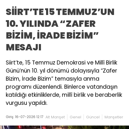
SİİRT’TE 15 TEMMUZ’UN
10. YILINDA “ZAFER
BİZİM, İRADE BİZİM”
MESAJI
Siirt’te, 15 Temmuz Demokrasi ve Millî Birlik
Günü’nün 10. yıl dönümü dolayısıyla “Zafer
Bizim, İrade Bizim” temasıyla anma
programı düzenlendi. Binlerce vatandaşın
katıldığı etkinliklerde, millî birlik ve beraberlik
vurgusu yapıldı.
Giriş: 16-07-2026 12:17
Alt Manşet
Genel
Güncel
Manşetler