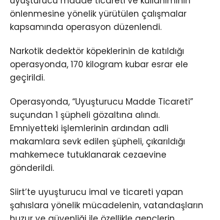
uyuşturucu madde ticareti ve kullanımının
önlenmesine yönelik yürütülen çalışmalar
kapsamında operasyon düzenlendi.
Narkotik dedektör köpeklerinin de katıldığı
operasyonda, 170 kilogram kubar esrar ele
geçirildi.
Operasyonda, “Uyuşturucu Madde Ticareti”
suçundan 1 şüpheli gözaltına alındı.
Emniyetteki işlemlerinin ardından adli
makamlara sevk edilen şüpheli, çıkarıldığı
mahkemece tutuklanarak cezaevine
gönderildi.
Siirt’te uyuşturucu imal ve ticareti yapan
şahıslara yönelik mücadelenin, vatandaşların
huzur ve güvenliği ile özellikle gençlerin