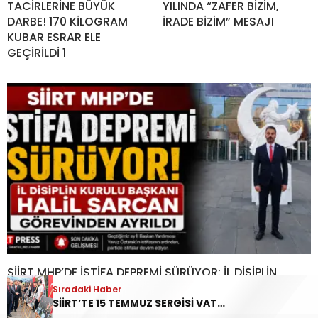
TACİRLERİNE BÜYÜK
YILINDA “ZAFER BİZİM,
DARBE! 170 KİLOGRAM
İRADE BİZİM” MESAJI
KUBAR ESRAR ELE
GEÇİRİLDİ 1
SİİRT MHP’DE İSTİFA DEPREMİ SÜRÜYOR: İL DİSİPLİN
KURULU BAŞKANI HALİL SARCAN GÖREVİNDEN
Sıradaki Haber
SİİRT’TE 15 TEMMUZ SERGİSİ VATANDAŞLARIN ZİYARETİNE AÇILDI