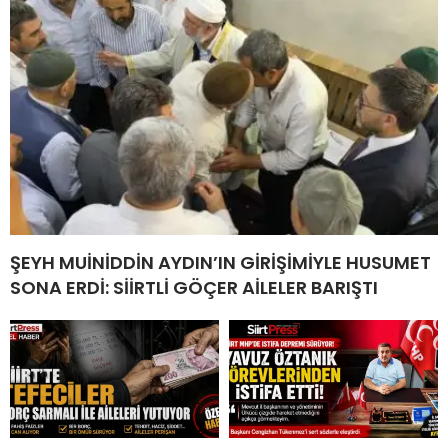
ŞEYH MUİNİDDİN AYDIN’IN GİRİŞİMİYLE HUSUMET
SONA ERDİ: SİİRTLİ GÖÇER AİLELER BARIŞTI