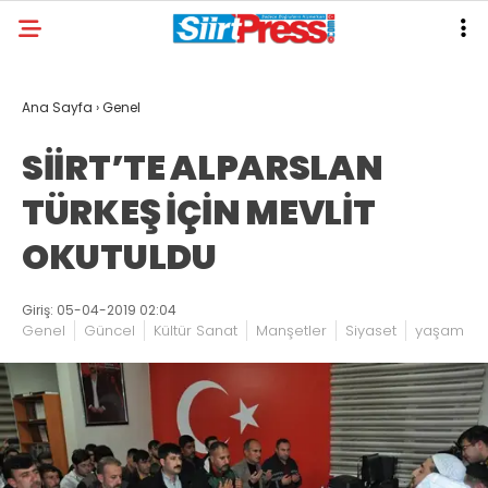
Ana Sayfa
›
Genel
SİİRT’TE ALPARSLAN
TÜRKEŞ İÇİN MEVLİT
OKUTULDU
Giriş: 05-04-2019 02:04
Genel
Güncel
Kültür Sanat
Manşetler
Siyaset
yaşam