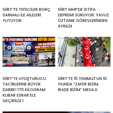
SİİRT’TE TEFECİLER BORÇ
SİİRT MHP’DE İSTİFA
SARMALI İLE AİLELERİ
DEPREMİ SÜRÜYOR: YAVUZ
YUTUYOR
ÖZTANIK GÖREVLERİNDEN
AYRILDI
SİİRT’TE UYUŞTURUCU
SİİRT’TE 15 TEMMUZ’UN 10.
TACİRLERİNE BÜYÜK
YILINDA “ZAFER BİZİM,
DARBE! 170 KİLOGRAM
İRADE BİZİM” MESAJI
KUBAR ESRAR ELE
GEÇİRİLDİ 1