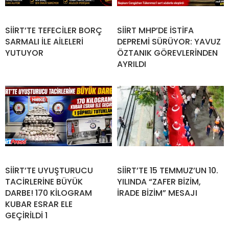
SİİRT’TE TEFECİLER BORÇ
SİİRT MHP’DE İSTİFA
SARMALI İLE AİLELERİ
DEPREMİ SÜRÜYOR: YAVUZ
YUTUYOR
ÖZTANIK GÖREVLERİNDEN
AYRILDI
SİİRT’TE UYUŞTURUCU
SİİRT’TE 15 TEMMUZ’UN 10.
TACİRLERİNE BÜYÜK
YILINDA “ZAFER BİZİM,
DARBE! 170 KİLOGRAM
İRADE BİZİM” MESAJI
KUBAR ESRAR ELE
GEÇİRİLDİ 1