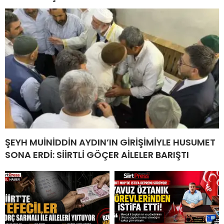
ŞEYH MUİNİDDİN AYDIN’IN GİRİŞİMİYLE HUSUMET
SONA ERDİ: SİİRTLİ GÖÇER AİLELER BARIŞTI