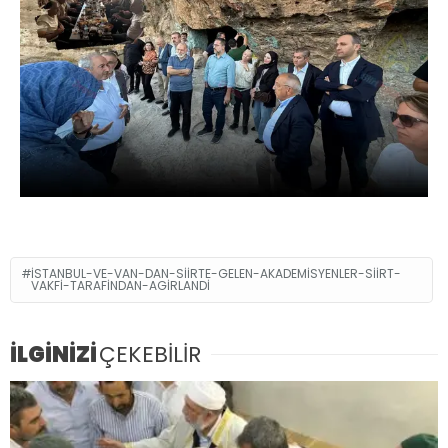
ISTANBUL-VE-VAN-DAN-SIIRTE-GELEN-AKADEMISYENLER-SIIRT-
VAKFI-TARAFINDAN-AGIRLANDI
İLGİNİZİ
ÇEKEBİLİR