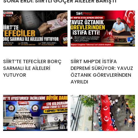
SONA ERDİ: SİİRTLİ GÖÇER AİLELER BARIŞTI
SİİRT’TE TEFECİLER BORÇ
SİİRT MHP’DE İSTİFA
SARMALI İLE AİLELERİ
DEPREMİ SÜRÜYOR: YAVUZ
YUTUYOR
ÖZTANIK GÖREVLERİNDEN
AYRILDI