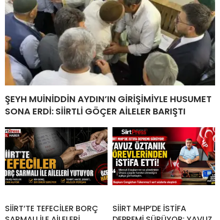
ŞEYH MUİNİDDİN AYDIN’IN GİRİŞİMİYLE HUSUMET
SONA ERDİ: SİİRTLİ GÖÇER AİLELER BARIŞTI
SİİRT’TE TEFECİLER BORÇ
SİİRT MHP’DE İSTİFA
SARMALI İLE AİLELERİ
DEPREMİ SÜRÜYOR: YAVUZ