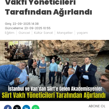
Vakfı Yöneticileri
Tarafından Ağırlandı
Giriş: 22-09-2025 14:38
Güncelleme: 23-09-2025 10:55
Eğitim
Güncel
Kültür Sanat
Manşetler
yaşam
ABONE OL