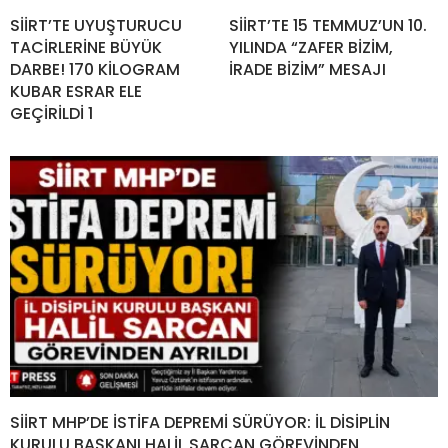
SİİRT’TE UYUŞTURUCU
SİİRT’TE 15 TEMMUZ’UN 10.
TACİRLERİNE BÜYÜK
YILINDA “ZAFER BİZİM,
DARBE! 170 KİLOGRAM
İRADE BİZİM” MESAJI
KUBAR ESRAR ELE
GEÇİRİLDİ 1
SİİRT MHP’DE İSTİFA DEPREMİ SÜRÜYOR: İL DİSİPLİN
KURULU BAŞKANI HALİL SARCAN GÖREVİNDEN