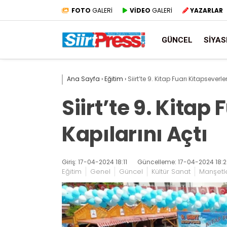
FOTO
GALERİ
VİDEO
GALERİ
YAZARLAR
GÜNCEL
SIYAS
Ana Sayfa
›
Eğitim
›
Siirt’te 9. Kitap Fuarı Kitapseverle
Siirt’te 9. Kitap
Kapılarını Açtı
Giriş: 17-04-2024 18:11
Güncelleme: 17-04-2024 18:
Eğitim
Genel
Güncel
Kültür Sanat
Manşetl