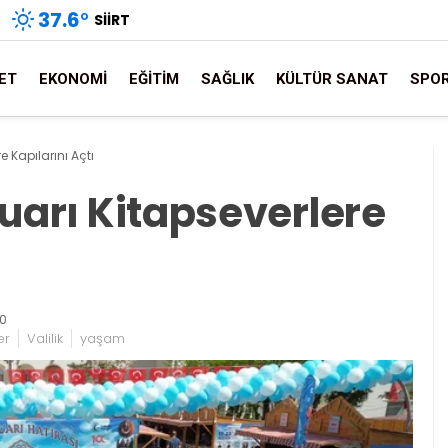
37.6
°
SIIRT
ET
EKONOMI
EĞITIM
SAĞLIK
KÜLTÜR SANAT
SPO
re Kapılarını Açtı
 Fuarı Kitapseverlere
20
er
Valilik
yaşam