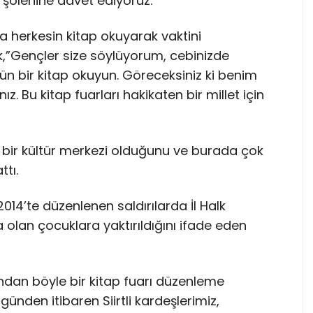
şölenine davet ediyoruz.”
a herkesin kitap okuyarak vaktini
ek,”Gençler size söylüyorum, cebinizde
gün bir kitap okuyun. Göreceksiniz ki benim
z. Bu kitap fuarları hakikaten bir millet için
li bir kültür merkezi olduğunu ve burada çok
ttı.
014’te düzenlenen saldırılarda İl Halk
olan çocuklara yaktırıldığını ifade eden
dan böyle bir kitap fuarı düzenleme
ünden itibaren Siirtli kardeşlerimiz,