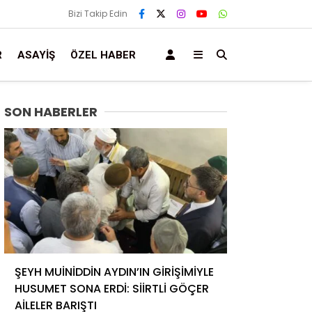
Bizi Takip Edin
R
ASAYIŞ
ÖZEL HABER
SON HABERLER
ŞEYH MUİNİDDİN AYDIN’IN GİRİŞİMİYLE
HUSUMET SONA ERDİ: SİİRTLİ GÖÇER
AİLELER BARIŞTI