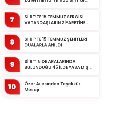
Zaferi’nin 10. Yılında Siirt’te
Selalar Okundu
SİİRT’TE 15 TEMMUZ SERGİSİ
7
VATANDAŞLARIN ZİYARETİNE
AÇILDI
SİİRT’TE 15 TEMMUZ ŞEHİTLERİ
8
DUALARLA ANILDI
SİİRT’İN DE ARALARINDA
9
BULUNDUĞU 45 İLDE YASA DIŞI
BAHİS OPERASYONU: 190
GÖZALTI
Özer Ailesinden Teşekkür
10
Mesajı