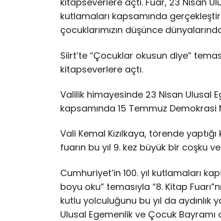
kitapseverlere açtı. Fuar, 23 Nisan 
kutlamaları kapsamında gerçekleştirild
çocuklarımızın düşünce dünyalarında y
Siirt’te “Çocuklar okusun diye” teması
kitapseverlere açtı.
Valilik himayesinde 23 Nisan Ulusal
kapsamında 15 Temmuz Demokrasi Mey
Vali Kemal Kızılkaya, törende yaptığ
fuarın bu yıl 9. kez büyük bir coşku ve
Cumhuriyet’in 100. yıl kutlamaları ka
boyu oku” temasıyla “8. Kitap Fuarı”n
kutlu yolculuğunu bu yıl da aydınlık y
Ulusal Egemenlik ve Çocuk Bayramı c