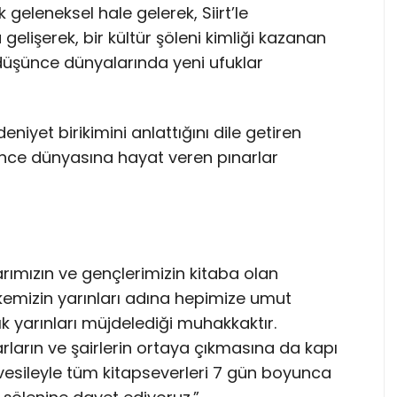
 geleneksel hale gelerek, Siirt’le
gelişerek, bir kültür şöleni kimliği kazanan
 düşünce dünyalarında yeni ufuklar
deniyet birikimini anlattığını dile getiren
ünce dünyasına hayat veren pınarlar
rımızın ve gençlerimizin kitaba olan
lkemizin yarınları adına hepimize umut
ık yarınları müjdelediği muhakkaktır.
arların ve şairlerin ortaya çıkmasına da kapı
vesileyle tüm kitapseverleri 7 gün boyunca