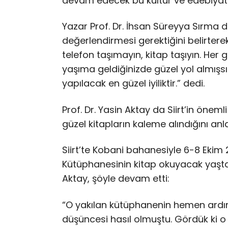
devam edecek bu kültür ve edebiyat 
Yazar Prof. Dr. İhsan Süreyya Sırma d
değerlendirmesi gerektiğini belirter
telefon taşımayın, kitap taşıyın. Her 
yaşıma geldiğinizde güzel yol almışsını
yapılacak en güzel iyiliktir.” dedi.
Prof. Dr. Yasin Aktay da Siirt’in önem
güzel kitapların kaleme alındığını anla
Siirt’te Kobani bahanesiyle 6-8 Ekim 2
Kütüphanesinin kitap okuyacak yaşta 
Aktay, şöyle devam etti:
“O yakılan kütüphanenin hemen ardın
düşüncesi hasıl olmuştu. Gördük ki o g