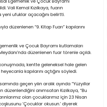
Ulusal Egemenlik ve Çocuk Bayramı
i. Vali Kemal Kızılkaya, fuarın
eni ufuklar açacağını belirtti.
yla düzenlenen “9. Kitap Fuarı” kapılarını
 Egemenlik ve Çocuk Bayramı kutlamaları
danı’nda düzenlenen fuar törenle açıldı.
ı konuşmada, kentte geleneksel hale gelen
 heyecanla kapılarını açtığını söyledi.
psamında geçen yılın aralık ayında “Yüzyıllar
ın düzenlendiğini anımsatan Kızılkaya, “Bu
arınlarımız olan çocuklarımız için 23 Nisan
oşkusunu ‘Çocuklar okusun.’ diyerek