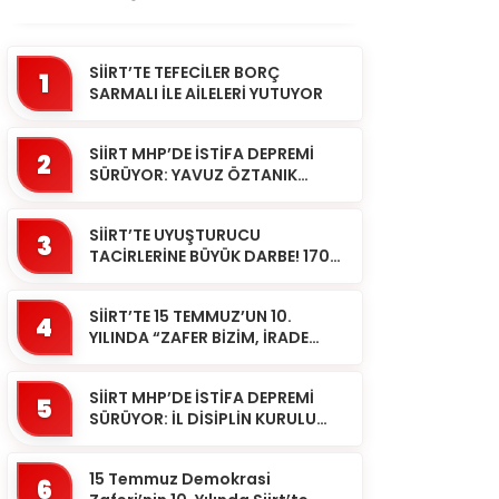
SİİRT’TE TEFECİLER BORÇ
1
SARMALI İLE AİLELERİ YUTUYOR
SİİRT MHP’DE İSTİFA DEPREMİ
2
SÜRÜYOR: YAVUZ ÖZTANIK
GÖREVLERİNDEN AYRILDI
SİİRT’TE UYUŞTURUCU
3
TACİRLERİNE BÜYÜK DARBE! 170
KİLOGRAM KUBAR ESRAR ELE
GEÇİRİLDİ 1 ŞÜPHELİ
SİİRT’TE 15 TEMMUZ’UN 10.
TUTUKLAND...
4
YILINDA “ZAFER BİZİM, İRADE
BİZİM” MESAJI
SİİRT MHP’DE İSTİFA DEPREMİ
5
SÜRÜYOR: İL DİSİPLİN KURULU
BAŞKANI HALİL SARCAN
GÖREVİNDEN AYRILDI
15 Temmuz Demokrasi
6