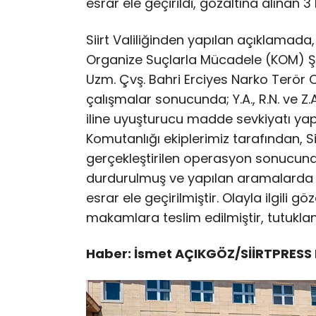
esrar ele geçirildi, gözaltına alınan 3 
Siirt Valiliğinden yapılan açıklamada
Organize Suçlarla Mücadele (KOM) Ş
Uzm. Çvş. Bahri Erciyes Narko Terö
çalışmalar sonucunda; Y.A., R.N. ve Z.A.
iline uyuşturucu madde sevkiyatı yap
Komutanlığı ekiplerimiz tarafından, Si
gerçekleştirilen operasyon sonucunda,
durdurulmuş ve yapılan aramalarda 1
esrar ele geçirilmiştir. Olayla ilgili gö
makamlara teslim edilmiştir, tutuklanm
Haber: İsmet AÇIKGÖZ/SİİRTPRESS 