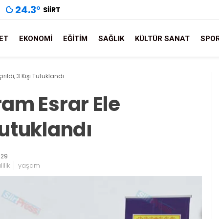
24.3
°
SIIRT
ET
EKONOMI
EĞITIM
SAĞLIK
KÜLTÜR SANAT
SPO
irildi, 3 Kişi Tutuklandı
gram Esrar Ele
 Tutuklandı
:29
ilik
yaşam