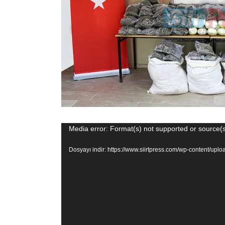
Video
Media error: Format(s) not supported or source(s
oynatıcı
Dosyayı indir: https://www.siirtpress.com/wp-content/up