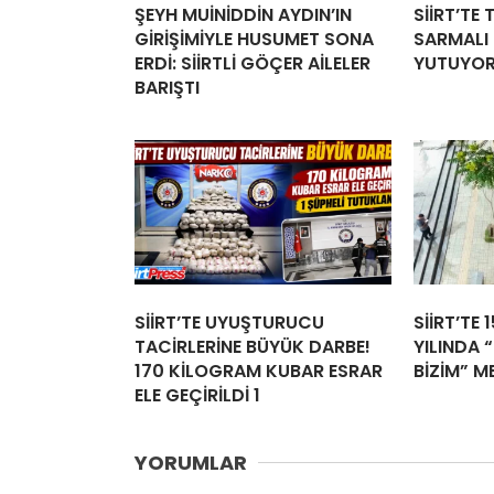
ŞEYH MUİNİDDİN AYDIN’IN
SİİRT’TE
GİRİŞİMİYLE HUSUMET SONA
SARMALI İ
ERDİ: SİİRTLİ GÖÇER AİLELER
YUTUYO
BARIŞTI
SİİRT’TE UYUŞTURUCU
SİİRT’TE 
TACİRLERİNE BÜYÜK DARBE!
YILINDA “
170 KİLOGRAM KUBAR ESRAR
BİZİM” M
ELE GEÇİRİLDİ 1
YORUMLAR