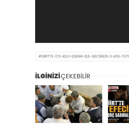
SIIRTTE-170-KILO-ESRAR-ELE-GECIRILDI-3-KISI-TUT
İLGİNİZİ
ÇEKEBİLİR