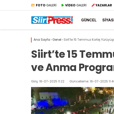
FOTO
GALERİ
VİDEO
GALERİ
YAZARLAR
GÜNCEL
SIYAS
Ana Sayfa
›
Genel
›
Siirt’te 15 Temmuz Kortej Yürüy
Siirt’te 15 Tem
ve Anma Progra
Giriş: 16-07-2025 11:22
Güncelleme: 16-07-2025 11:4