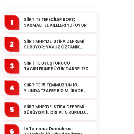
SİİRT’TE TEFECİLER BORÇ
1
SARMALI İLE AİLELERİ YUTUYOR
SİİRT MHP’DE İSTİFA DEPREMİ
2
SÜRÜYOR: YAVUZ ÖZTANIK
GÖREVLERİNDEN AYRILDI
SİİRT’TE UYUŞTURUCU
3
TACİRLERİNE BÜYÜK DARBE! 170
KİLOGRAM KUBAR ESRAR ELE
GEÇİRİLDİ 1 ŞÜPHELİ
SİİRT’TE 15 TEMMUZ’UN 10.
TUTUKLAND...
4
YILINDA “ZAFER BİZİM, İRADE
BİZİM” MESAJI
SİİRT MHP’DE İSTİFA DEPREMİ
5
SÜRÜYOR: İL DİSİPLİN KURULU
BAŞKANI HALİL SARCAN
GÖREVİNDEN AYRILDI
15 Temmuz Demokrasi
6