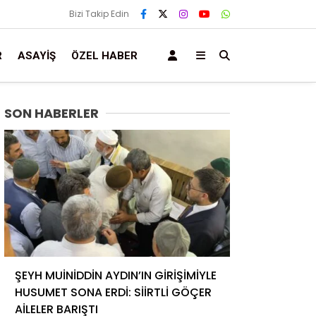
Bizi Takip Edin
R
ASAYIŞ
ÖZEL HABER
SON HABERLER
ŞEYH MUİNİDDİN AYDIN’IN GİRİŞİMİYLE
HUSUMET SONA ERDİ: SİİRTLİ GÖÇER
AİLELER BARIŞTI