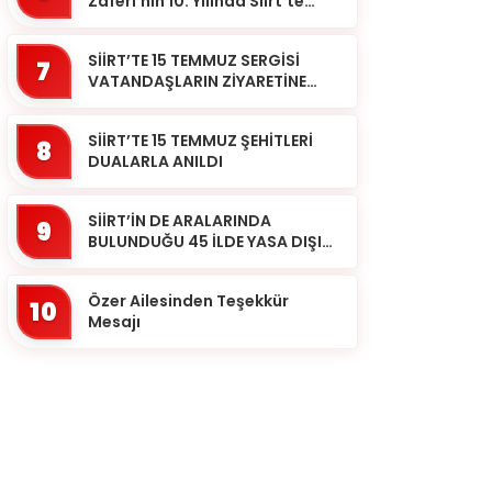
Zaferi’nin 10. Yılında Siirt’te
Selalar Okundu
SİİRT’TE 15 TEMMUZ SERGİSİ
7
VATANDAŞLARIN ZİYARETİNE
AÇILDI
SİİRT’TE 15 TEMMUZ ŞEHİTLERİ
8
DUALARLA ANILDI
SİİRT’İN DE ARALARINDA
9
BULUNDUĞU 45 İLDE YASA DIŞI
BAHİS OPERASYONU: 190
GÖZALTI
Özer Ailesinden Teşekkür
10
Mesajı