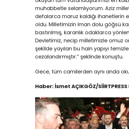
okuyan tüm vatandaşlarımızı en kalbi
muhabbetle selamlıyorum. Aziz mille
defalarca maruz kaldığı ihanetlerin 
oldu. Milletimizin iman dolu göğsü ka
bastırılmış, karanlık odaklarca yönlen
Devletimiz, necip milletimizle omuz o
şekilde yayılan bu hain yapıyı temizle
cezalandırmıştır.” şeklinde konuştu.
Gece, tüm camilerden aynı anda okun
Haber: İsmet AÇIKGÖZ/SİİRTPRESS 