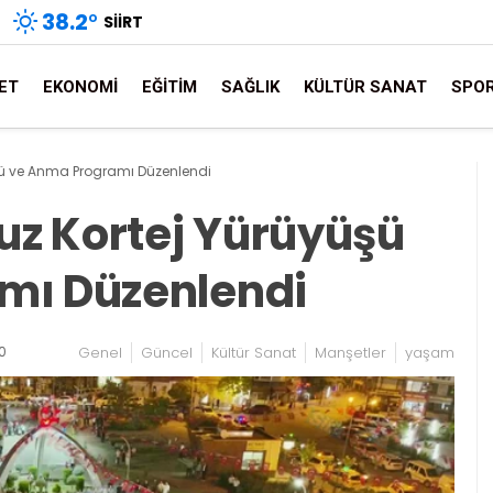
38.2
°
SIIRT
ET
EKONOMI
EĞITIM
SAĞLIK
KÜLTÜR SANAT
SPO
üşü ve Anma Programı Düzenlendi
muz Kortej Yürüyüşü
mı Düzenlendi
0
Genel
Güncel
Kültür Sanat
Manşetler
yaşam