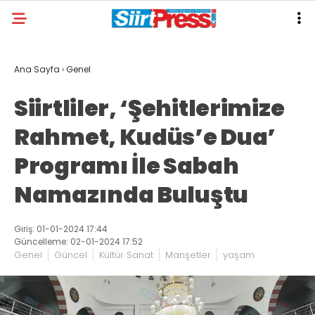
Ana Sayfa
›
Genel
Siirtliler, ‘Şehitlerimize
Rahmet, Kudüs’e Dua’
Programı İle Sabah
Namazında Buluştu
Giriş: 01-01-2024 17:44
Güncelleme: 02-01-2024 17:52
Genel
Güncel
Kültür Sanat
Manşetler
yaşam