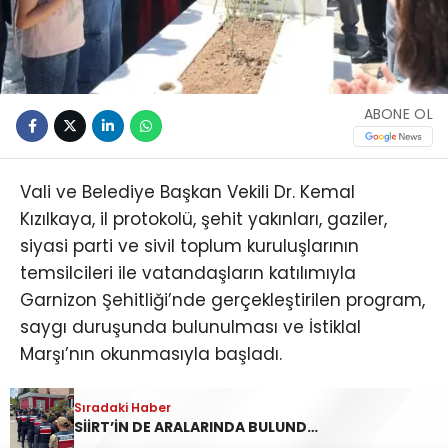
ABONE OL
Vali ve Belediye Başkan Vekili Dr. Kemal
Kızılkaya, il protokolü, şehit yakınları, gaziler,
siyasi parti ve sivil toplum kuruluşlarının
temsilcileri ile vatandaşların katılımıyla
Garnizon Şehitliği’nde gerçekleştirilen program,
saygı duruşunda bulunulması ve İstiklal
Marşı’nın okunmasıyla başladı.
Programda İl Müftülüğü görevlilerince Kur’an-ı
Sıradaki Haber
SİİRT’İN DE ARALARINDA BULUNDUĞU 45 İLDE YASA DIŞI BAHİS OPERASYONU: 190 GÖZALTI
Kerim okundu, tüm şehitler için dua edildi.