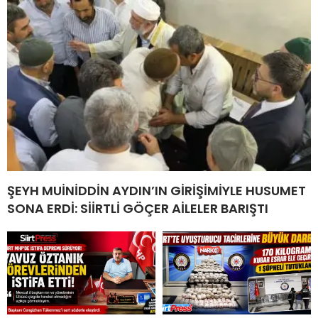
ŞEYH MUİNİDDİN AYDIN’IN GİRİŞİMİYLE HUSUMET
SONA ERDİ: SİİRTLİ GÖÇER AİLELER BARIŞTI