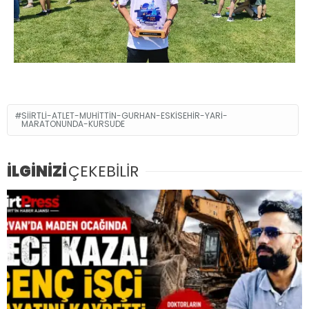
SIIRTLI-ATLET-MUHITTIN-GURHAN-ESKISEHIR-YARI-
MARATONUNDA-KURSUDE
İLGİNİZİ
ÇEKEBİLİR