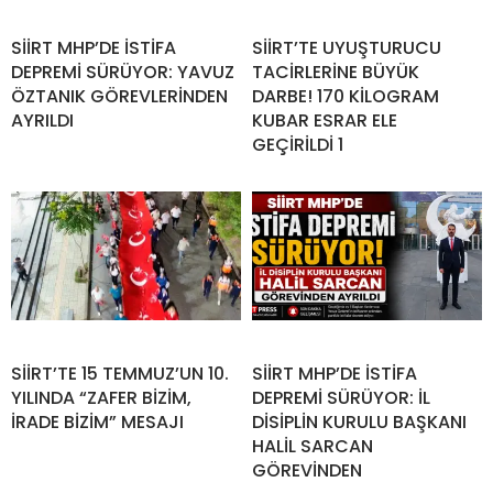
SİİRT MHP’DE İSTİFA
SİİRT’TE UYUŞTURUCU
DEPREMİ SÜRÜYOR: YAVUZ
TACİRLERİNE BÜYÜK
ÖZTANIK GÖREVLERİNDEN
DARBE! 170 KİLOGRAM
AYRILDI
KUBAR ESRAR ELE
GEÇİRİLDİ 1
SİİRT’TE 15 TEMMUZ’UN 10.
SİİRT MHP’DE İSTİFA
YILINDA “ZAFER BİZİM,
DEPREMİ SÜRÜYOR: İL
İRADE BİZİM” MESAJI
DİSİPLİN KURULU BAŞKANI
HALİL SARCAN
GÖREVİNDEN