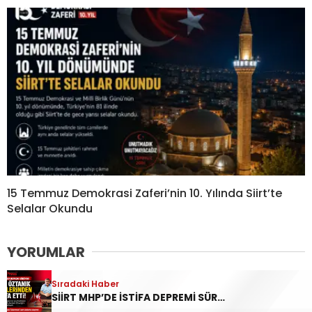
15 Temmuz Demokrasi Zaferi’nin 10. Yılında Siirt’te
Selalar Okundu
YORUMLAR
Bir yanıt yazın
Sıradaki Haber
SİİRT MHP’DE İSTİFA DEPREMİ SÜRÜYOR: YAVUZ ÖZTANIK GÖREVLERİNDEN AYRILDI
Yorum
*