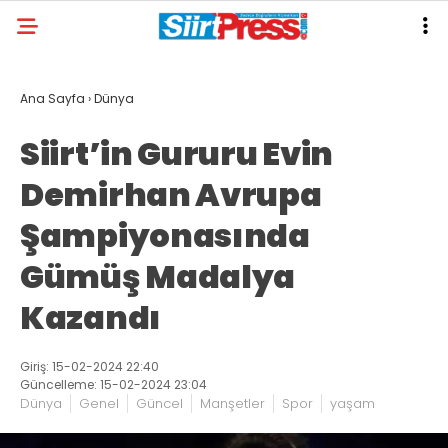
Ana Sayfa
›
Dünya
Siirt’in Gururu Evin
Demirhan Avrupa
Şampiyonasında
Gümüş Madalya
Kazandı
Giriş: 15-02-2024 22:40
Güncelleme: 15-02-2024 23:04
Dünya
Genel
Güncel
Manşetler
Spor
yaşam