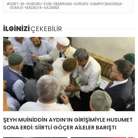
SIIRT-IN-GURURU-EVIN-DEMIRHAN-AVRUPA-SAMPIYONASINDA-
GUMUS-MADALYA-KAZANDI
İLGİNİZİ
ÇEKEBİLİR
ŞEYH MUİNİDDİN AYDIN’IN GİRİŞİMİYLE HUSUMET
SONA ERDİ: SİİRTLİ GÖÇER AİLELER BARIŞTI