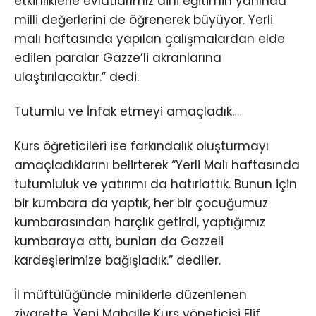
etkinliklerle evlatlarımız dini eğitimin yanında
milli değerlerini de öğrenerek büyüyor. Yerli
malı haftasında yapılan çalışmalardan elde
edilen paralar Gazze’li akranlarına
ulaştırılacaktır.” dedi.
Tutumlu ve İnfak etmeyi amaçladık…
Kurs öğreticileri ise farkındalık oluşturmayı
amaçladıklarını belirterek “Yerli Malı haftasında
tutumluluk ve yatırımı da hatırlattık. Bunun için
bir kumbara da yaptık, her bir çocuğumuz
kumbarasından harçlık getirdi, yaptığımız
kumbaraya attı, bunları da Gazzeli
kardeşlerimize bağışladık.” dediler.
İl müftülüğünde miniklerle düzenlenen
ziyarette, Yeni Mahalle Kurs yöneticisi Elif