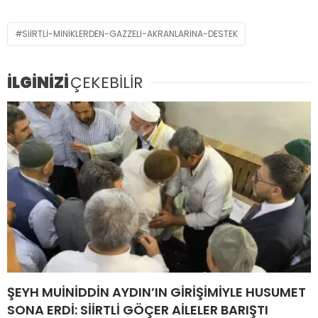
SIIRTLI-MINIKLERDEN-GAZZELI-AKRANLARINA-DESTEK
İLGİNİZİ
ÇEKEBİLİR
ŞEYH MUİNİDDİN AYDIN’IN GİRİŞİMİYLE HUSUMET
SONA ERDİ: SİİRTLİ GÖÇER AİLELER BARIŞTI