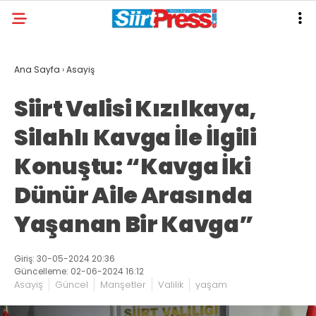
Ana Sayfa
›
Asayiş
Siirt Valisi Kızılkaya,
Silahlı Kavga İle İlgili
Konuştu: “Kavga İki
Dünür Aile Arasında
Yaşanan Bir Kavga”
Giriş: 30-05-2024 20:36
Güncelleme: 02-06-2024 16:12
Asayiş
Güncel
Manşetler
Valilik
yaşam