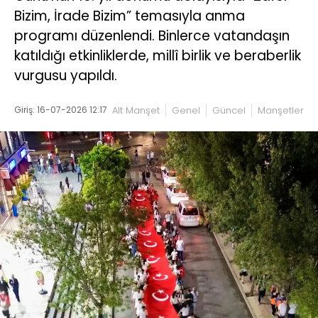
Bizim, İrade Bizim” temasıyla anma
programı düzenlendi. Binlerce vatandaşın
katıldığı etkinliklerde, millî birlik ve beraberlik
vurgusu yapıldı.
Giriş: 16-07-2026 12:17
Alt Manşet
Genel
Güncel
Manşetler