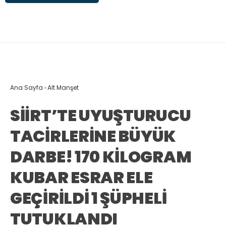
Ana Sayfa
›
Alt Manşet
SİİRT’TE UYUŞTURUCU
TACİRLERİNE BÜYÜK
DARBE! 170 KİLOGRAM
KUBAR ESRAR ELE
GEÇİRİLDİ 1 ŞÜPHELİ
TUTUKLANDI