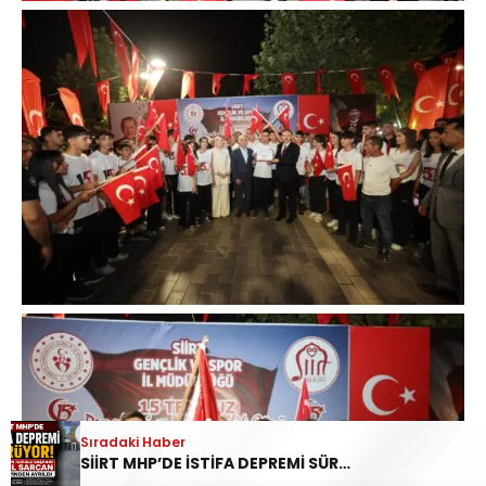
Sıradaki Haber
SİİRT MHP’DE İSTİFA DEPREMİ SÜRÜYOR: İL DİSİPLİN KURULU BAŞKANI HALİL SARCAN GÖREVİNDEN AYRILDI