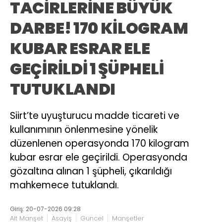
TACİRLERİNE BÜYÜK
DARBE! 170 KİLOGRAM
KUBAR ESRAR ELE
GEÇİRİLDİ 1 ŞÜPHELİ
TUTUKLANDI
Siirt’te uyuşturucu madde ticareti ve
kullanımının önlenmesine yönelik
düzenlenen operasyonda 170 kilogram
kubar esrar ele geçirildi. Operasyonda
gözaltına alınan 1 şüpheli, çıkarıldığı
mahkemece tutuklandı.
Giriş: 20-07-2026 09:28
Alt Manşet
Asayiş
Güncel
Manşetler