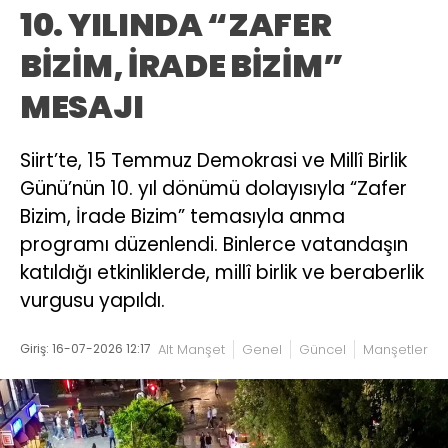
10. YILINDA “ZAFER
BİZİM, İRADE BİZİM”
MESAJI
Siirt’te, 15 Temmuz Demokrasi ve Millî Birlik
Günü’nün 10. yıl dönümü dolayısıyla “Zafer
Bizim, İrade Bizim” temasıyla anma
programı düzenlendi. Binlerce vatandaşın
katıldığı etkinliklerde, millî birlik ve beraberlik
vurgusu yapıldı.
Giriş: 16-07-2026 12:17
Alt Manşet
Genel
Güncel
Manşetler