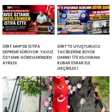
SİİRT MHP’DE İSTİFA
SİİRT’TE UYUŞTURUCU
DEPREMİ SÜRÜYOR: YAVUZ
TACİRLERİNE BÜYÜK
ÖZTANIK GÖREVLERİNDEN
DARBE! 170 KİLOGRAM
AYRILDI
KUBAR ESRAR ELE
GEÇİRİLDİ 1