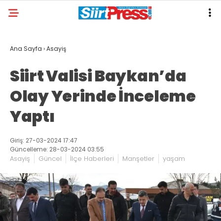
Ana Sayfa
›
Asayiş
Siirt Valisi Baykan’da
Olay Yerinde İnceleme
Yaptı
Giriş: 27-03-2024 17:47
Güncelleme: 28-03-2024 03:55
Asayiş
Güncel
İlçe Haberleri
Manşetler
yaşam