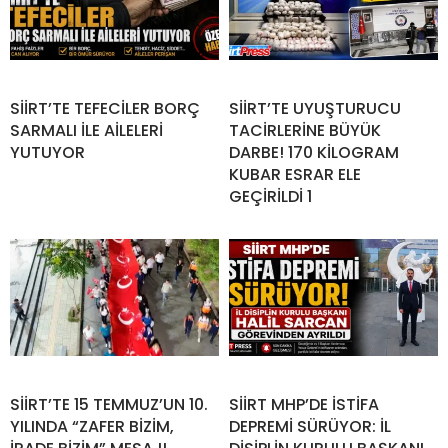
SİİRT’TE TEFECİLER BORÇ
SİİRT’TE UYUŞTURUCU
SARMALI İLE AİLELERİ
TACİRLERİNE BÜYÜK
YUTUYOR
DARBE! 170 KİLOGRAM
KUBAR ESRAR ELE
GEÇİRİLDİ 1
SİİRT’TE 15 TEMMUZ’UN 10.
SİİRT MHP’DE İSTİFA
YILINDA “ZAFER BİZİM,
DEPREMİ SÜRÜYOR: İL