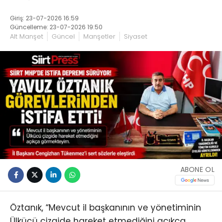
Giriş: 23-07-2026 16:59
Güncelleme: 23-07-2026 19:50
Alt Manşet
Güncel
Manşetler
Siyaset
ABONE OL
Öztanık, “Mevcut il başkanının ve yönetiminin
Ülkücü çizgide hareket etmediğini açıkça