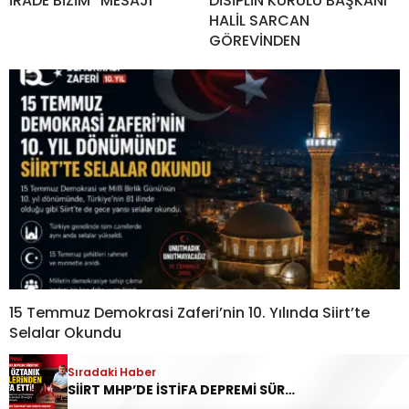
İRADE BİZİM” MESAJI
DİSİPLİN KURULU BAŞKANI
HALİL SARCAN
GÖREVİNDEN
15 Temmuz Demokrasi Zaferi’nin 10. Yılında Siirt’te
Selalar Okundu
Sıradaki Haber
YORUMLAR
SİİRT MHP’DE İSTİFA DEPREMİ SÜRÜYOR: YAVUZ ÖZTANIK GÖREVLERİNDEN AYRILDI