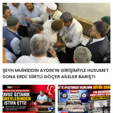
ŞEYH MUİNİDDİN AYDIN’IN GİRİŞİMİYLE HUSUMET
SONA ERDİ: SİİRTLİ GÖÇER AİLELER BARIŞTI