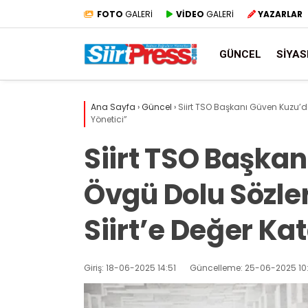
FOTO
GALERİ
VİDEO
GALERİ
YAZARLAR
GÜNCEL
SIYAS
Ana Sayfa
›
Güncel
›
Siirt TSO Başkanı Güven Kuzu’dan
Yönetici”
Siirt TSO Başka
Övgü Dolu Sözler
Siirt’e Değer Kat
Giriş: 18-06-2025 14:51
Güncelleme: 25-06-2025 10