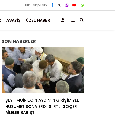
Bizi Takip Edin
R
ASAYIŞ
ÖZEL HABER
SON HABERLER
ŞEYH MUİNİDDİN AYDIN’IN GİRİŞİMİYLE
HUSUMET SONA ERDİ: SİİRTLİ GÖÇER
AİLELER BARIŞTI