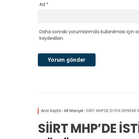
Ad
*
Daha sonraki yorumlarımda kullanılması için a
kaydedilsin.
Ana Sayfa
›
Alt Manşet
›
SİİRT MHP’DE İSTİFA DEPREM
SİİRT MHP’DE İS