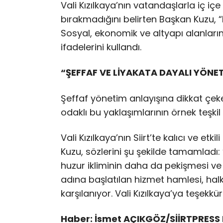
Vali Kızılkaya’nın vatandaşlarla iç iç
bırakmadığını belirten Başkan Kuzu, 
Sosyal, ekonomik ve altyapı alanları
ifadelerini kullandı.
“ŞEFFAF VE LİYAKATA DAYALI YÖNE
Şeffaf yönetim anlayışına dikkat çeken
odaklı bu yaklaşımlarının örnek teşkil et
Vali Kızılkaya’nın Siirt’te kalıcı ve et
Kuzu, sözlerini şu şekilde tamamladı: “
huzur ikliminin daha da pekişmesi ve
adına başlatılan hizmet hamlesi, ha
karşılanıyor. Vali Kızılkaya’ya teşekkü
Haber: İsmet AÇIKGÖZ/SİİRTPRESS 