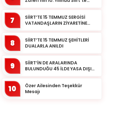
Zaferi’nin 10. Yılında Siirt’te
Selalar Okundu
SİİRT’TE 15 TEMMUZ SERGİSİ
7
VATANDAŞLARIN ZİYARETİNE
AÇILDI
SİİRT’TE 15 TEMMUZ ŞEHİTLERİ
8
DUALARLA ANILDI
SİİRT’İN DE ARALARINDA
9
BULUNDUĞU 45 İLDE YASA DIŞI
BAHİS OPERASYONU: 190
GÖZALTI
Özer Ailesinden Teşekkür
10
Mesajı