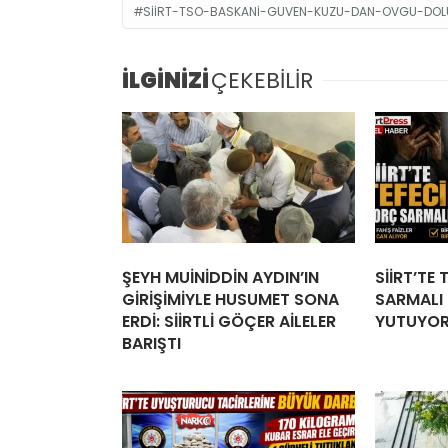
SIIRT-TSO-BASKANI-GUVEN-KUZU-DAN-OVGU-DOLU-
İLGİNİZİ
ÇEKEBİLİR
ŞEYH MUİNİDDİN AYDIN’IN
SİİRT’TE
GİRİŞİMİYLE HUSUMET SONA
SARMALI İ
ERDİ: SİİRTLİ GÖÇER AİLELER
YUTUYO
BARIŞTI