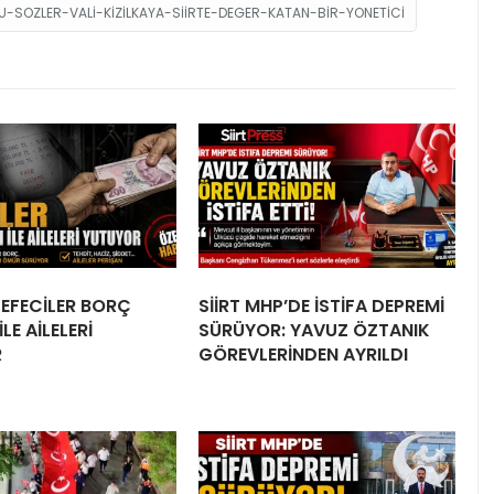
SOZLER-VALI-KIZILKAYA-SIIRTE-DEGER-KATAN-BIR-YONETICI
 TEFECİLER BORÇ
SİİRT MHP’DE İSTİFA DEPREMİ
LE AİLELERİ
SÜRÜYOR: YAVUZ ÖZTANIK
R
GÖREVLERİNDEN AYRILDI