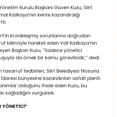
 Yönetim Kurulu Başkanı Güven Kuzu, Siirt
emal Kızılkaya’nın kente kazandırdığı
tti.
rt’in kronikleşmiş sorunlarına doğrudan
f bilinciyle hareket eden Vali Kızılkaya’nın
eyen Başkan Kuzu, “Sadece yönetici
ruşuyla da örnek bir kamu görevlisidir,” dedi.
tasarruf tedbirleri, Siirt Belediyesi filosuna
l İdaresi bünyesine kazandırılan asfalt plenti
kazanımlar olduğunu ifade eden Kuzu, bu
tkı sağladığını vurguladı.
R YÖNETİCİ”