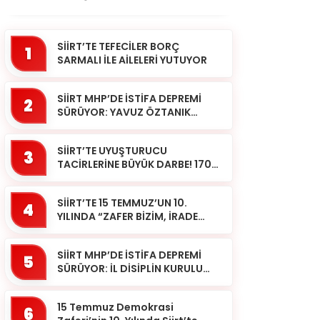
SİİRT’TE TEFECİLER BORÇ
1
SARMALI İLE AİLELERİ YUTUYOR
SİİRT MHP’DE İSTİFA DEPREMİ
2
SÜRÜYOR: YAVUZ ÖZTANIK
GÖREVLERİNDEN AYRILDI
SİİRT’TE UYUŞTURUCU
3
TACİRLERİNE BÜYÜK DARBE! 170
KİLOGRAM KUBAR ESRAR ELE
GEÇİRİLDİ 1 ŞÜPHELİ
SİİRT’TE 15 TEMMUZ’UN 10.
TUTUKLAND...
4
YILINDA “ZAFER BİZİM, İRADE
BİZİM” MESAJI
SİİRT MHP’DE İSTİFA DEPREMİ
5
SÜRÜYOR: İL DİSİPLİN KURULU
BAŞKANI HALİL SARCAN
GÖREVİNDEN AYRILDI
15 Temmuz Demokrasi
6