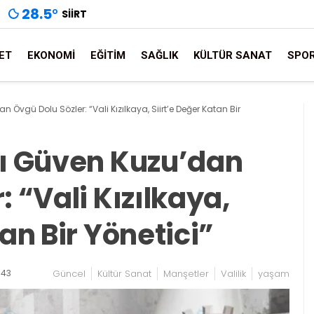
28.5
°
SIIRT
ET
EKONOMI
EĞITIM
SAĞLIK
KÜLTÜR SANAT
SPO
 Övgü Dolu Sözler: “Vali Kızılkaya, Siirt’e Değer Katan Bir
nı Güven Kuzu’dan
: “Vali Kızılkaya,
an Bir Yönetici”
:43
Güncel
Kültür Sanat
Manşetler
Valilik
yaşam