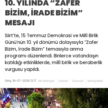
10. YILINDA “ZAFER
BİZİM, İRADE BİZİM”
MESAJI
Siirt’te, 15 Temmuz Demokrasi ve Millî Birlik
Günü’nün 10. yıl dönümü dolayısıyla “Zafer
Bizim, İrade Bizim” temasıyla anma
programı düzenlendi. Binlerce vatandaşın
katıldığı etkinliklerde, millî birlik ve beraberlik
vurgusu yapıldı.
Giriş: 16-07-2026 12:17
Alt Manşet
Genel
Güncel
Manşetler