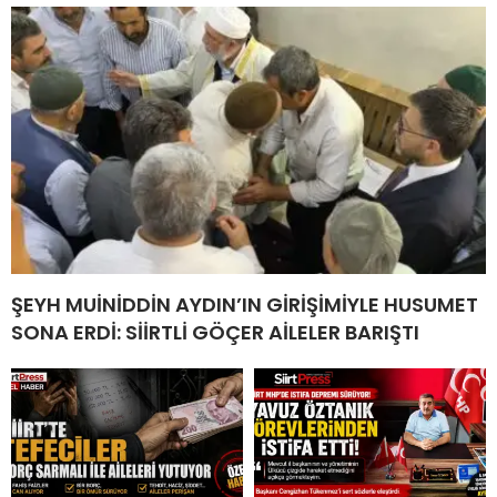
ŞEYH MUİNİDDİN AYDIN’IN GİRİŞİMİYLE HUSUMET
SONA ERDİ: SİİRTLİ GÖÇER AİLELER BARIŞTI