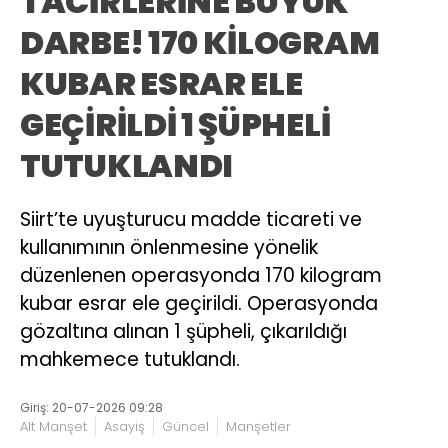
TACİRLERİNE BÜYÜK
DARBE! 170 KİLOGRAM
KUBAR ESRAR ELE
GEÇİRİLDİ 1 ŞÜPHELİ
TUTUKLANDI
Siirt’te uyuşturucu madde ticareti ve
kullanımının önlenmesine yönelik
düzenlenen operasyonda 170 kilogram
kubar esrar ele geçirildi. Operasyonda
gözaltına alınan 1 şüpheli, çıkarıldığı
mahkemece tutuklandı.
Giriş: 20-07-2026 09:28
Alt Manşet
Asayiş
Güncel
Manşetler