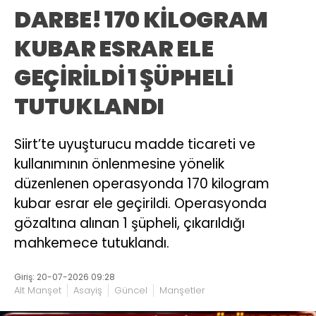
DARBE! 170 KİLOGRAM
KUBAR ESRAR ELE
GEÇİRİLDİ 1 ŞÜPHELİ
TUTUKLANDI
Siirt’te uyuşturucu madde ticareti ve
kullanımının önlenmesine yönelik
düzenlenen operasyonda 170 kilogram
kubar esrar ele geçirildi. Operasyonda
gözaltına alınan 1 şüpheli, çıkarıldığı
mahkemece tutuklandı.
Giriş: 20-07-2026 09:28
Alt Manşet
Asayiş
Güncel
Manşetler