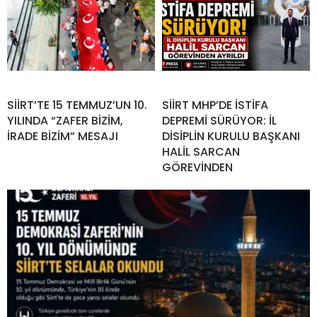
SİİRT’TE 15 TEMMUZ’UN 10.
SİİRT MHP’DE İSTİFA
YILINDA “ZAFER BİZİM,
DEPREMİ SÜRÜYOR: İL
İRADE BİZİM” MESAJI
DİSİPLİN KURULU BAŞKANI
HALİL SARCAN
GÖREVİNDEN