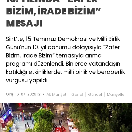
BİZİM, İRADE BİZİM”
MESAJI
Siirt’te, 15 Temmuz Demokrasi ve Millî Birlik
Günü’nün 10. yıl dönümü dolayısıyla “Zafer
Bizim, İrade Bizim” temasıyla anma
programı düzenlendi. Binlerce vatandaşın
katıldığı etkinliklerde, millî birlik ve beraberlik
vurgusu yapıldı.
Giriş: 16-07-2026 12:17
Alt Manşet
Genel
Güncel
Manşetler