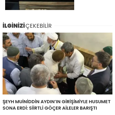
İLGİNİZİ
ÇEKEBİLİR
ŞEYH MUİNİDDİN AYDIN’IN GİRİŞİMİYLE HUSUMET
SONA ERDİ: SİİRTLİ GÖÇER AİLELER BARIŞTI