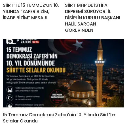
SİİRT’TE 15 TEMMUZ’UN 10.
SİİRT MHP’DE İSTİFA
YILINDA “ZAFER BİZİM,
DEPREMİ SÜRÜYOR: İL
İRADE BİZİM” MESAJI
DİSİPLİN KURULU BAŞKANI
HALİL SARCAN
GÖREVİNDEN
15 Temmuz Demokrasi Zaferi’nin 10. Yılında Siirt’te
Selalar Okundu