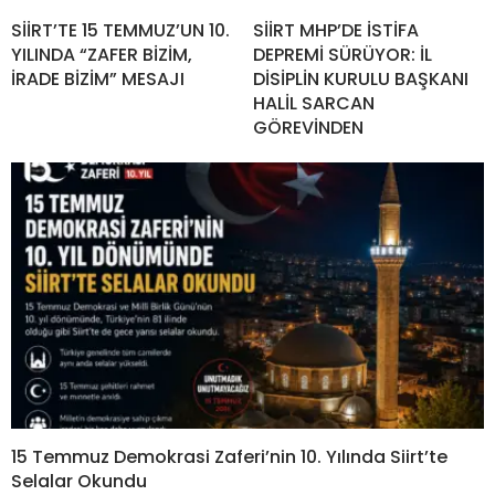
SİİRT’TE 15 TEMMUZ’UN 10.
SİİRT MHP’DE İSTİFA
YILINDA “ZAFER BİZİM,
DEPREMİ SÜRÜYOR: İL
İRADE BİZİM” MESAJI
DİSİPLİN KURULU BAŞKANI
HALİL SARCAN
GÖREVİNDEN
15 Temmuz Demokrasi Zaferi’nin 10. Yılında Siirt’te
Selalar Okundu