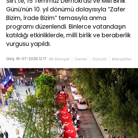
Siirt’te, 15 Temmuz Demokrasi ve Millî Birlik
Günü’nün 10. yıl dönümü dolayısıyla “Zafer
Bizim, İrade Bizim” temasıyla anma
programı düzenlendi. Binlerce vatandaşın
katıldığı etkinliklerde, millî birlik ve beraberlik
vurgusu yapıldı.
Giriş: 16-07-2026 12:17
Alt Manşet
Genel
Güncel
Manşetler