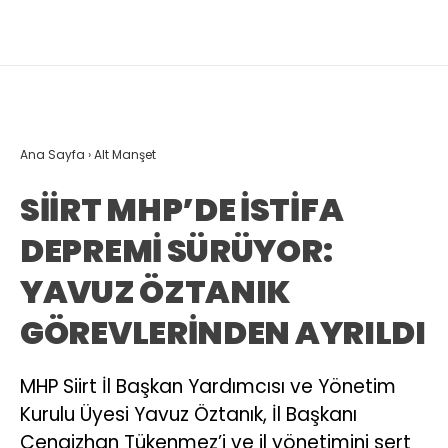
Ana Sayfa
›
Alt Manşet
SİİRT MHP’DE İSTİFA
DEPREMİ SÜRÜYOR:
YAVUZ ÖZTANIK
GÖREVLERİNDEN AYRILDI
MHP Siirt İl Başkan Yardımcısı ve Yönetim
Kurulu Üyesi Yavuz Öztanık, İl Başkanı
Cengizhan Tükenmez’i ve il yönetimini sert