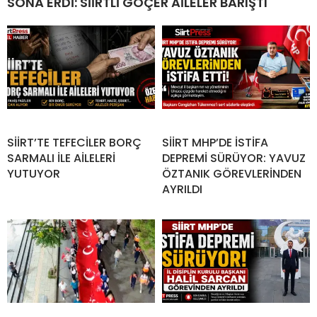
SONA ERDİ: SİİRTLİ GÖÇER AİLELER BARIŞTI
SİİRT’TE TEFECİLER BORÇ
SİİRT MHP’DE İSTİFA
SARMALI İLE AİLELERİ
DEPREMİ SÜRÜYOR: YAVUZ
YUTUYOR
ÖZTANIK GÖREVLERİNDEN
AYRILDI