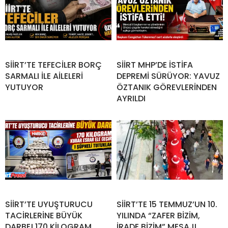
SİİRT’TE TEFECİLER BORÇ
SİİRT MHP’DE İSTİFA
SARMALI İLE AİLELERİ
DEPREMİ SÜRÜYOR: YAVUZ
YUTUYOR
ÖZTANIK GÖREVLERİNDEN
AYRILDI
SİİRT’TE UYUŞTURUCU
SİİRT’TE 15 TEMMUZ’UN 10.
TACİRLERİNE BÜYÜK
YILINDA “ZAFER BİZİM,
DARBE! 170 KİLOGRAM
İRADE BİZİM” MESAJI