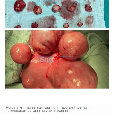
SIIRT-OZEL-HAYAT-HASTANESINDE-HASTANIN-RAHIMI-
KORUNARAK-22-ADET-MIYOM-CIKARILDI