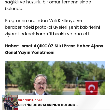
sağlıklı ve huzurlu bir ömür temennisinde
bulundu.
Programın ardından Vali Kızılkaya ve
beraberindeki protokol üyeleri şehit kabirlerini
ziyaret ederek karanfil bıraktı ve dua etti.
Haber: İsmet AÇIKGÖZ SiirtPress Haber Ajansı
Genel Yayın Yönetmeni
Sıradaki Haber
Sıradaki Haber
SİİRT’TE 15 TEMMUZ SERGİSİ VATANDAŞLARIN ZİYARETİNE AÇILDI
SİİRT’İN DE ARALARINDA BULUNDUĞU 45 İLDE YASA DIŞI BAHİS OPERASYONU: 190 GÖZALTI