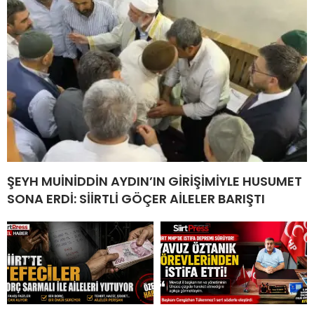
ŞEYH MUİNİDDİN AYDIN’IN GİRİŞİMİYLE HUSUMET
SONA ERDİ: SİİRTLİ GÖÇER AİLELER BARIŞTI