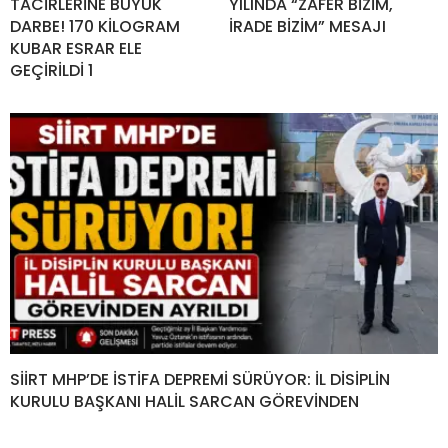
TACİRLERİNE BÜYÜK
YILINDA “ZAFER BİZİM,
DARBE! 170 KİLOGRAM
İRADE BİZİM” MESAJI
KUBAR ESRAR ELE
GEÇİRİLDİ 1
SİİRT MHP’DE İSTİFA DEPREMİ SÜRÜYOR: İL DİSİPLİN
KURULU BAŞKANI HALİL SARCAN GÖREVİNDEN