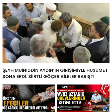
ŞEYH MUİNİDDİN AYDIN’IN GİRİŞİMİYLE HUSUMET
SONA ERDİ: SİİRTLİ GÖÇER AİLELER BARIŞTI