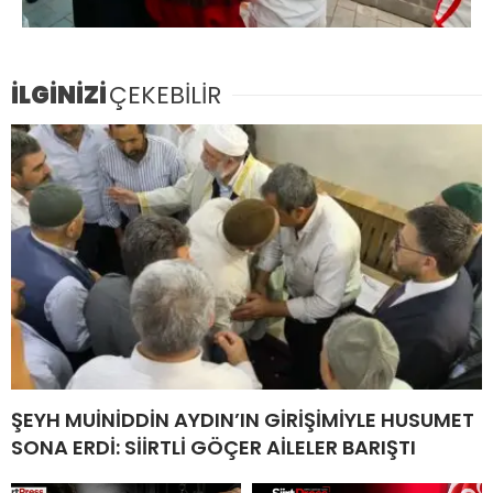
İLGİNİZİ
ÇEKEBİLİR
ŞEYH MUİNİDDİN AYDIN’IN GİRİŞİMİYLE HUSUMET
SONA ERDİ: SİİRTLİ GÖÇER AİLELER BARIŞTI