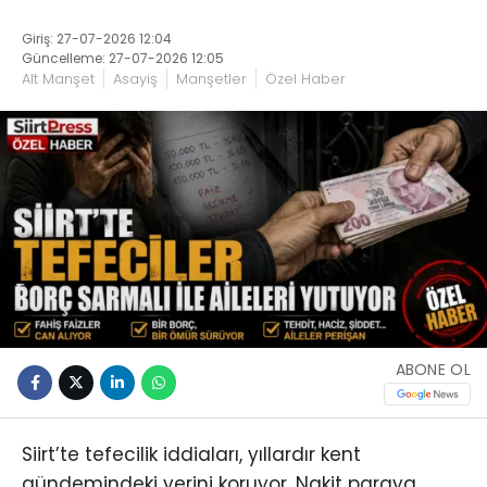
Giriş: 27-07-2026 12:04
Güncelleme: 27-07-2026 12:05
Alt Manşet
Asayiş
Manşetler
Özel Haber
ABONE OL
Siirt’te tefecilik iddiaları, yıllardır kent
gündemindeki yerini koruyor. Nakit paraya