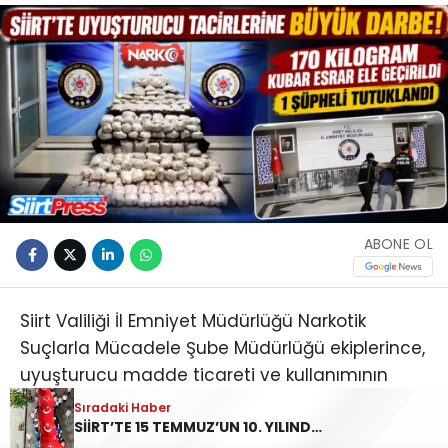
ABONE OL
Siirt Valiliği İl Emniyet Müdürlüğü Narkotik
Suçlarla Mücadele Şube Müdürlüğü ekiplerince,
uyuşturucu madde ticareti ve kullanımının
önlenmesine yönelik yürütülen çalışmalar
Sıradaki Haber
SİİRT’TE 15 TEMMUZ’UN 10. YILINDA “ZAFER BİZİM, İRADE BİZİM” MESAJI
kapsamında operasyon düzenlendi.