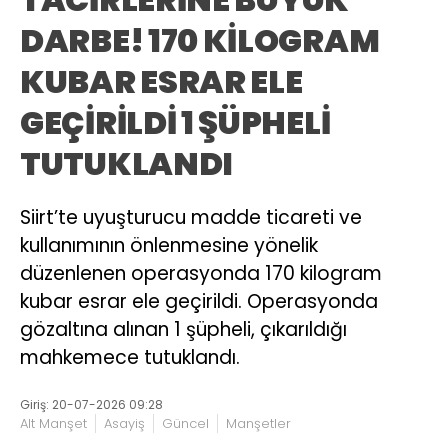
DARBE! 170 KİLOGRAM
KUBAR ESRAR ELE
GEÇİRİLDİ 1 ŞÜPHELİ
TUTUKLANDI
Siirt’te uyuşturucu madde ticareti ve
kullanımının önlenmesine yönelik
düzenlenen operasyonda 170 kilogram
kubar esrar ele geçirildi. Operasyonda
gözaltına alınan 1 şüpheli, çıkarıldığı
mahkemece tutuklandı.
Giriş: 20-07-2026 09:28
Alt Manşet
Asayiş
Güncel
Manşetler