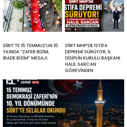
SİİRT’TE 15 TEMMUZ’UN 10.
SİİRT MHP’DE İSTİFA
YILINDA “ZAFER BİZİM,
DEPREMİ SÜRÜYOR: İL
İRADE BİZİM” MESAJI
DİSİPLİN KURULU BAŞKANI
HALİL SARCAN
GÖREVİNDEN