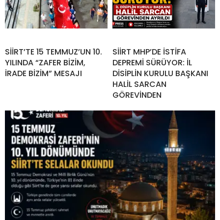
SİİRT’TE 15 TEMMUZ’UN 10.
SİİRT MHP’DE İSTİFA
YILINDA “ZAFER BİZİM,
DEPREMİ SÜRÜYOR: İL
İRADE BİZİM” MESAJI
DİSİPLİN KURULU BAŞKANI
HALİL SARCAN
GÖREVİNDEN