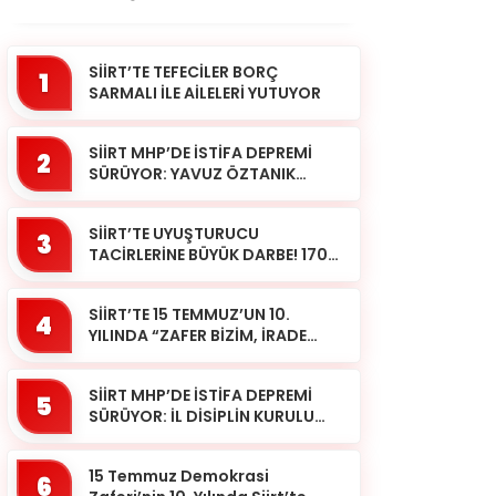
SİİRT’TE TEFECİLER BORÇ
1
SARMALI İLE AİLELERİ YUTUYOR
SİİRT MHP’DE İSTİFA DEPREMİ
2
SÜRÜYOR: YAVUZ ÖZTANIK
GÖREVLERİNDEN AYRILDI
SİİRT’TE UYUŞTURUCU
3
TACİRLERİNE BÜYÜK DARBE! 170
KİLOGRAM KUBAR ESRAR ELE
GEÇİRİLDİ 1 ŞÜPHELİ
SİİRT’TE 15 TEMMUZ’UN 10.
TUTUKLAND...
4
YILINDA “ZAFER BİZİM, İRADE
BİZİM” MESAJI
SİİRT MHP’DE İSTİFA DEPREMİ
5
SÜRÜYOR: İL DİSİPLİN KURULU
BAŞKANI HALİL SARCAN
GÖREVİNDEN AYRILDI
15 Temmuz Demokrasi
6