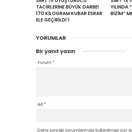
SİİRT’TE UYUŞTURUCU
SİİRT’TE 
TACİRLERİNE BÜYÜK DARBE!
YILINDA “
170 KİLOGRAM KUBAR ESRAR
BİZİM” M
ELE GEÇİRİLDİ 1
YORUMLAR
Bir yanıt yazın
Yorum
*
Ad
*
Daha sonraki yorumlarımda kullanılması için a