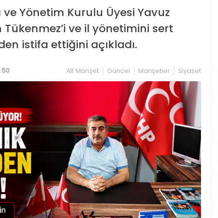
sı ve Yönetim Kurulu Üyesi Yavuz
 Tükenmez’i ve il yönetimini sert
en istifa ettiğini açıkladı.
:50
Alt Manşet
Güncel
Manşetler
Siyaset