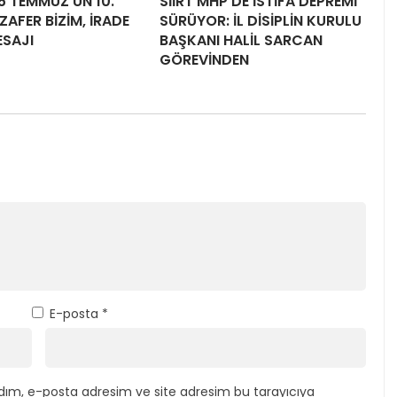
15 TEMMUZ’UN 10.
SİİRT MHP’DE İSTİFA DEPREMİ
ZAFER BİZİM, İRADE
SÜRÜYOR: İL DİSİPLİN KURULU
ESAJI
BAŞKANI HALİL SARCAN
GÖREVİNDEN
E-posta
*
dım, e-posta adresim ve site adresim bu tarayıcıya