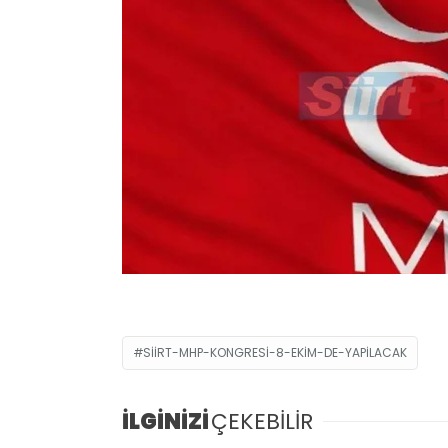
SIIRT-MHP-KONGRESI-8-EKIM-DE-YAPILACAK
İLGİNİZİ
ÇEKEBİLİR