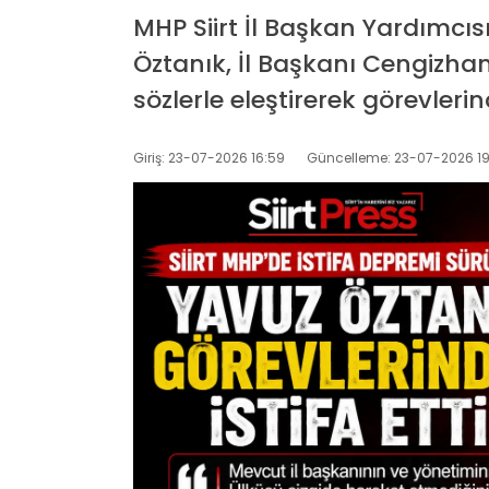
MHP Siirt İl Başkan Yardımcı
Öztanık, İl Başkanı Cengizhan
sözlerle eleştirerek görevlerind
Giriş: 23-07-2026 16:59
Güncelleme: 23-07-2026 19