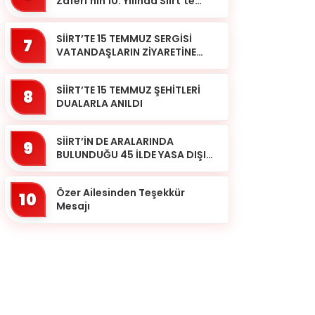
Zaferi’nin 10. Yılında Siirt’te
Selalar Okundu
SİİRT’TE 15 TEMMUZ SERGİSİ
7
VATANDAŞLARIN ZİYARETİNE
AÇILDI
SİİRT’TE 15 TEMMUZ ŞEHİTLERİ
8
DUALARLA ANILDI
SİİRT’İN DE ARALARINDA
9
BULUNDUĞU 45 İLDE YASA DIŞI
BAHİS OPERASYONU: 190
GÖZALTI
Özer Ailesinden Teşekkür
10
Mesajı