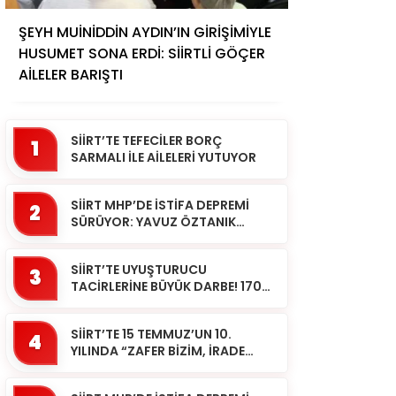
ŞEYH MUİNİDDİN AYDIN’IN GİRİŞİMİYLE
HUSUMET SONA ERDİ: SİİRTLİ GÖÇER
AİLELER BARIŞTI
SİİRT’TE TEFECİLER BORÇ
1
SARMALI İLE AİLELERİ YUTUYOR
SİİRT MHP’DE İSTİFA DEPREMİ
2
SÜRÜYOR: YAVUZ ÖZTANIK
GÖREVLERİNDEN AYRILDI
SİİRT’TE UYUŞTURUCU
3
TACİRLERİNE BÜYÜK DARBE! 170
KİLOGRAM KUBAR ESRAR ELE
GEÇİRİLDİ 1 ŞÜPHELİ
SİİRT’TE 15 TEMMUZ’UN 10.
TUTUKLAND...
4
YILINDA “ZAFER BİZİM, İRADE
BİZİM” MESAJI