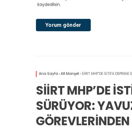
kaydedilsin.
Ana Sayfa
›
Alt Manşet
›
SİİRT MHP’DE İSTİFA DEPREM
SİİRT MHP’DE İS
SÜRÜYOR: YAVU
GÖREVLERİNDEN 