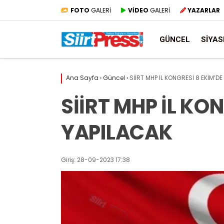
FOTO
GALERİ
VİDEO
GALERİ
YAZARLAR
GÜNCEL
SIYAS
Ana Sayfa
›
Güncel
›
SİİRT MHP İL KONGRESİ 8 EKİM’D
SİİRT MHP İL KO
YAPILACAK
Giriş: 28-09-2023 17:38