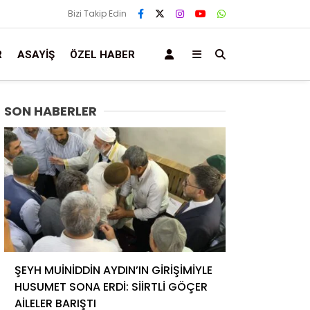
Bizi Takip Edin
R
ASAYIŞ
ÖZEL HABER
SON HABERLER
ŞEYH MUİNİDDİN AYDIN’IN GİRİŞİMİYLE
HUSUMET SONA ERDİ: SİİRTLİ GÖÇER
AİLELER BARIŞTI