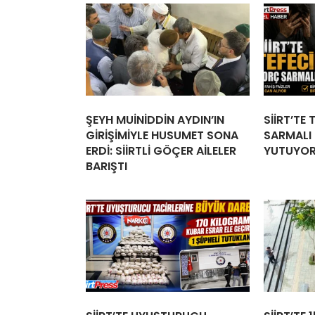
ŞEYH MUİNİDDİN AYDIN’IN
SİİRT’TE
GİRİŞİMİYLE HUSUMET SONA
SARMALI İ
ERDİ: SİİRTLİ GÖÇER AİLELER
YUTUYO
BARIŞTI