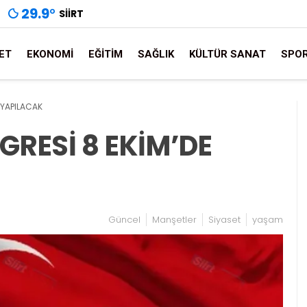
29.9
°
SIIRT
ET
EKONOMI
EĞITIM
SAĞLIK
KÜLTÜR SANAT
SPO
E YAPILACAK
NGRESİ 8 EKİM’DE
Güncel
Manşetler
Siyaset
yaşam