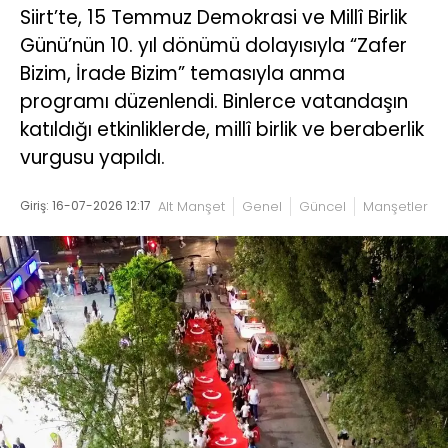
Siirt’te, 15 Temmuz Demokrasi ve Millî Birlik
Günü’nün 10. yıl dönümü dolayısıyla “Zafer
Bizim, İrade Bizim” temasıyla anma
programı düzenlendi. Binlerce vatandaşın
katıldığı etkinliklerde, millî birlik ve beraberlik
vurgusu yapıldı.
Giriş: 16-07-2026 12:17
Alt Manşet
Genel
Güncel
Manşetler