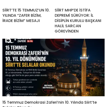
SİİRT’TE 15 TEMMUZ’UN 10.
SİİRT MHP’DE İSTİFA
YILINDA “ZAFER BİZİM,
DEPREMİ SÜRÜYOR: İL
İRADE BİZİM” MESAJI
DİSİPLİN KURULU BAŞKANI
HALİL SARCAN
GÖREVİNDEN
15 Temmuz Demokrasi Zaferi’nin 10. Yılında Siirt’te