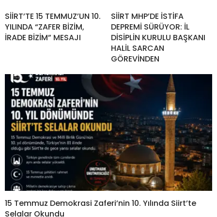
SİİRT’TE 15 TEMMUZ’UN 10.
SİİRT MHP’DE İSTİFA
YILINDA “ZAFER BİZİM,
DEPREMİ SÜRÜYOR: İL
İRADE BİZİM” MESAJI
DİSİPLİN KURULU BAŞKANI
HALİL SARCAN
GÖREVİNDEN
15 Temmuz Demokrasi Zaferi’nin 10. Yılında Siirt’te
Selalar Okundu