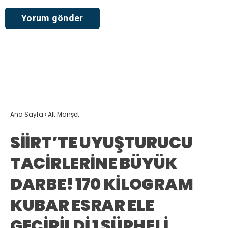
Ana Sayfa
›
Alt Manşet
SİİRT’TE UYUŞTURUCU
TACİRLERİNE BÜYÜK
DARBE! 170 KİLOGRAM
KUBAR ESRAR ELE
GEÇİRİLDİ 1 ŞÜPHELİ