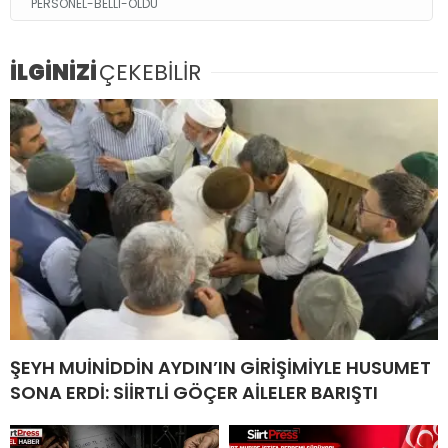
PERSONEL-BELLI-OLDU
İLGİNİZİ
ÇEKEBİLİR
ŞEYH MUİNİDDİN AYDIN’IN GİRİŞİMİYLE HUSUMET
SONA ERDİ: SİİRTLİ GÖÇER AİLELER BARIŞTI