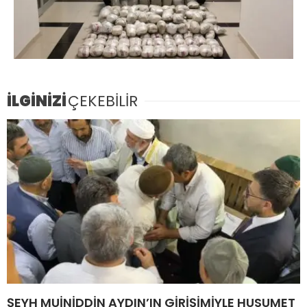
İLGİNİZİ
ÇEKEBİLİR
ŞEYH MUİNİDDİN AYDIN’IN GİRİŞİMİYLE HUSUMET