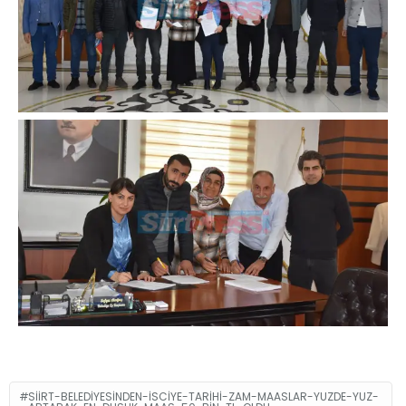
SIIRT-BELEDIYESINDEN-ISCIYE-TARIHI-ZAM-MAASLAR-YUZDE-YUZ-