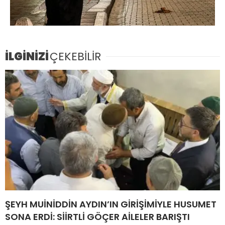
İLGİNİZİ
ÇEKEBİLİR
ŞEYH MUİNİDDİN AYDIN’IN GİRİŞİMİYLE HUSUMET
SONA ERDİ: SİİRTLİ GÖÇER AİLELER BARIŞTI