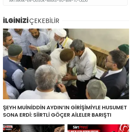
ARTARAK-EN-DUSUK-MAAS-50-BIN-TL-OLDU
İLGİNİZİ
ÇEKEBİLİR
ŞEYH MUİNİDDİN AYDIN’IN GİRİŞİMİYLE HUSUMET
SONA ERDİ: SİİRTLİ GÖÇER AİLELER BARIŞTI