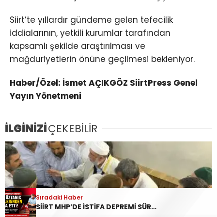
Siirt’te yıllardır gündeme gelen tefecilik
iddialarının, yetkili kurumlar tarafından
kapsamlı şekilde araştırılması ve
mağduriyetlerin önüne geçilmesi bekleniyor.
Haber/Özel: İsmet AÇIKGÖZ SiirtPress Genel
Yayın Yönetmeni
İLGİNİZİ
ÇEKEBİLİR
Sıradaki Haber
SİİRT MHP’DE İSTİFA DEPREMİ SÜRÜYOR: YAVUZ ÖZTANIK GÖREVLERİNDEN AYRILDI