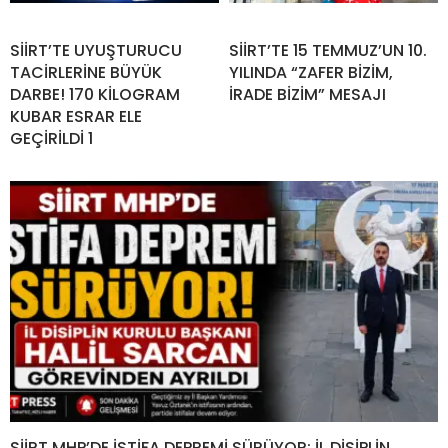
SİİRT’TE UYUŞTURUCU
SİİRT’TE 15 TEMMUZ’UN 10.
TACİRLERİNE BÜYÜK
YILINDA “ZAFER BİZİM,
DARBE! 170 KİLOGRAM
İRADE BİZİM” MESAJI
KUBAR ESRAR ELE
GEÇİRİLDİ 1
SİİRT MHP’DE İSTİFA DEPREMİ SÜRÜYOR: İL DİSİPLİN