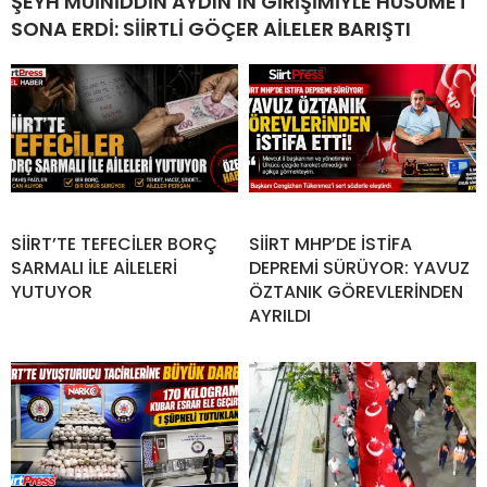
ŞEYH MUİNİDDİN AYDIN’IN GİRİŞİMİYLE HUSUMET
SONA ERDİ: SİİRTLİ GÖÇER AİLELER BARIŞTI
SİİRT’TE TEFECİLER BORÇ
SİİRT MHP’DE İSTİFA
SARMALI İLE AİLELERİ
DEPREMİ SÜRÜYOR: YAVUZ
YUTUYOR
ÖZTANIK GÖREVLERİNDEN
AYRILDI