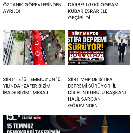
ÖZTANIK GÖREVLERİNDEN
DARBE! 170 KİLOGRAM
AYRILDI
KUBAR ESRAR ELE
GEÇİRİLDİ 1
SİİRT’TE 15 TEMMUZ’UN 10.
SİİRT MHP’DE İSTİFA
YILINDA “ZAFER BİZİM,
DEPREMİ SÜRÜYOR: İL
İRADE BİZİM” MESAJI
DİSİPLİN KURULU BAŞKANI
HALİL SARCAN
GÖREVİNDEN