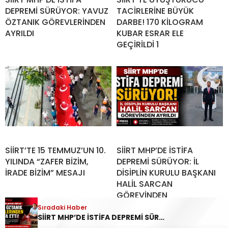
DEPREMİ SÜRÜYOR: YAVUZ
TACİRLERİNE BÜYÜK
ÖZTANIK GÖREVLERİNDEN
DARBE! 170 KİLOGRAM
AYRILDI
KUBAR ESRAR ELE
GEÇİRİLDİ 1
SİİRT’TE 15 TEMMUZ’UN 10.
SİİRT MHP’DE İSTİFA
YILINDA “ZAFER BİZİM,
DEPREMİ SÜRÜYOR: İL
İRADE BİZİM” MESAJI
DİSİPLİN KURULU BAŞKANI
HALİL SARCAN
GÖREVİNDEN
Sıradaki Haber
SİİRT MHP’DE İSTİFA DEPREMİ SÜRÜYOR: YAVUZ ÖZTANIK GÖREVLERİNDEN AYRILDI