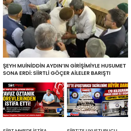
ŞEYH MUİNİDDİN AYDIN’IN GİRİŞİMİYLE HUSUMET
SONA ERDİ: SİİRTLİ GÖÇER AİLELER BARIŞTI
SİİRT MHP’DE İSTİFA
SİİRT’TE UYUŞTURUCU