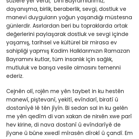
sözlere yer verdi, “Dini Bayramlarımız;
dayanışma, birlik, beraberlik, sevgi, dostluk ve
manevi duyguların yoğun yaşandığı müstesna
günlerdir. Asırlardan beri bu topraklarda ortak
değerlerini paylaşarak dostluk ve sevgi içinde
yaşamış, tarihsel ve kültürel bir mirasa ev
sahipliği yapmış Kadim Halklarımızın Ramazan
Bayramını kutlar, tüm insanlık için sağlık,
mutluluk ve barışa vesile olmasını temenni
ederiz.
Cejnên olî, rojên me yên taybet in ku hestên
manewî, piştevanî, yekitî, evîndarî, biratî û
dostanîyê lê tên jîyîn. Bi sedan sal in ku gelên
me yên qedîm di van xakan de nirxên xwe parî
hev kirine, di nava dostanî û evîndarîyê de
jîyane û bûne xwedî mîrasên dîrokî û çandî. Em