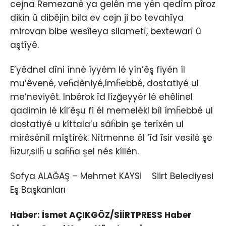
cejna Remezanê ya gelên me yên qedîm pîroz
dikin û dibêjin bila ev cejn ji bo tevahîya
mirovan bibe wesîleya silametî, bextewarî û
aştîyê.
E’yêdnel dîni ínné íyyém lé yín’êş fiyén íl
mu’êvené, veĥdêniyé,ímĥebbé, dostatiyé ul
me’neviyêt. Inbérok îd lízğeyyér lé ehêlinel
qadimin lé kíl’êşu fi él memelékl bíl ímĥebbé ul
dostatiyé u kíttala’u sâĥbin şe terîxén ul
mirêséníl míştírék. Nítmenne él ‘îd îsir vesilé şe
ĥızur,sılĥ u saĥĥa şel nés kíllén.
Sofya ALAĞAŞ – Mehmet KAYSİ Siirt Belediyesi
Eş Başkanları
Haber: İsmet AÇIKGÖZ/SİİRTPRESS Haber