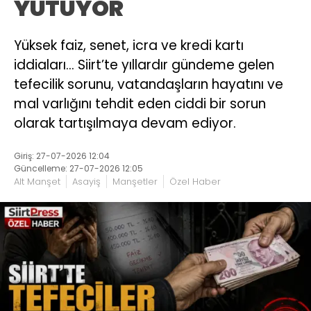
YUTUYOR
Yüksek faiz, senet, icra ve kredi kartı
iddiaları… Siirt’te yıllardır gündeme gelen
tefecilik sorunu, vatandaşların hayatını ve
mal varlığını tehdit eden ciddi bir sorun
olarak tartışılmaya devam ediyor.
Giriş: 27-07-2026 12:04
Güncelleme: 27-07-2026 12:05
Alt Manşet
Asayiş
Manşetler
Özel Haber