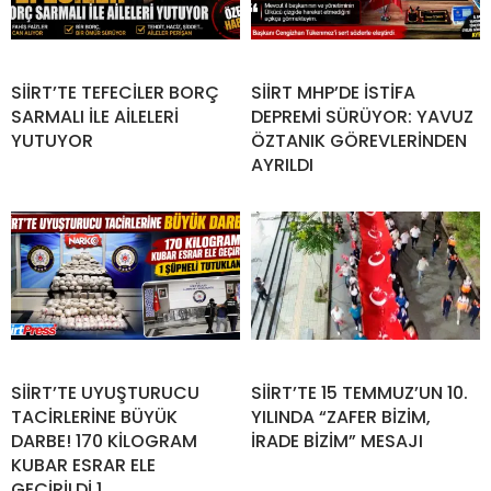
SİİRT’TE TEFECİLER BORÇ
SİİRT MHP’DE İSTİFA
SARMALI İLE AİLELERİ
DEPREMİ SÜRÜYOR: YAVUZ
YUTUYOR
ÖZTANIK GÖREVLERİNDEN
AYRILDI
SİİRT’TE UYUŞTURUCU
SİİRT’TE 15 TEMMUZ’UN 10.
TACİRLERİNE BÜYÜK
YILINDA “ZAFER BİZİM,
DARBE! 170 KİLOGRAM
İRADE BİZİM” MESAJI
KUBAR ESRAR ELE
GEÇİRİLDİ 1