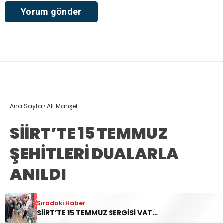
Ana Sayfa
›
Alt Manşet
SİİRT’TE 15 TEMMUZ
ŞEHİTLERİ DUALARLA
ANILDI
15 Temmuz Demokrasi ve Millî Birlik
Sıradaki Haber
SİİRT’TE 15 TEMMUZ SERGİSİ VATANDAŞLARIN ZİYARETİNE AÇILDI
Günü’nün 10. yıl dönümü dolayısıyla Siirt’te