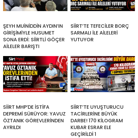
ŞEYH MUİNİDDİN AYDIN’IN
SİİRT’TE TEFECİLER BORÇ
GİRİŞİMİYLE HUSUMET
SARMALI İLE AİLELERİ
SONA ERDİ: SİİRTLİ GÖÇER
YUTUYOR
AİLELER BARIŞTI
SİİRT MHP’DE İSTİFA
SİİRT’TE UYUŞTURUCU
DEPREMİ SÜRÜYOR: YAVUZ
TACİRLERİNE BÜYÜK
ÖZTANIK GÖREVLERİNDEN
DARBE! 170 KİLOGRAM
AYRILDI
KUBAR ESRAR ELE
GEÇİRİLDİ 1