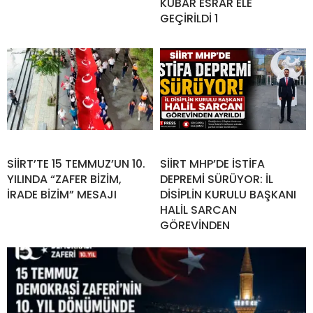
KUBAR ESRAR ELE
GEÇİRİLDİ 1
SİİRT’TE 15 TEMMUZ’UN 10.
SİİRT MHP’DE İSTİFA
YILINDA “ZAFER BİZİM,
DEPREMİ SÜRÜYOR: İL
İRADE BİZİM” MESAJI
DİSİPLİN KURULU BAŞKANI
HALİL SARCAN
GÖREVİNDEN