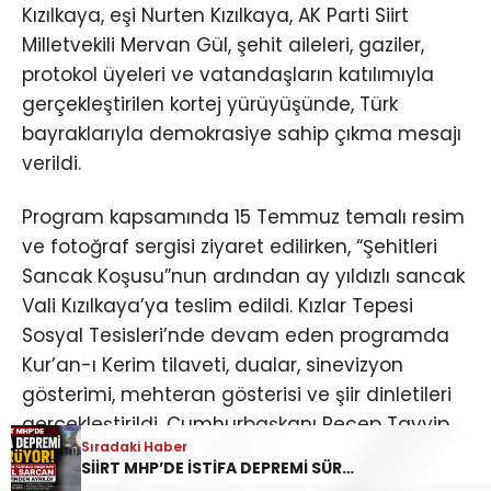
Kızılkaya, eşi Nurten Kızılkaya, AK Parti Siirt
Milletvekili Mervan Gül, şehit aileleri, gaziler,
protokol üyeleri ve vatandaşların katılımıyla
gerçekleştirilen kortej yürüyüşünde, Türk
bayraklarıyla demokrasiye sahip çıkma mesajı
verildi.
Program kapsamında 15 Temmuz temalı resim
ve fotoğraf sergisi ziyaret edilirken, “Şehitleri
Sancak Koşusu”nun ardından ay yıldızlı sancak
Vali Kızılkaya’ya teslim edildi. Kızlar Tepesi
Sosyal Tesisleri’nde devam eden programda
Kur’an-ı Kerim tilaveti, dualar, sinevizyon
gösterimi, mehteran gösterisi ve şiir dinletileri
gerçekleştirildi. Cumhurbaşkanı Recep Tayyip
Sıradaki Haber
Sıradaki Haber
Erdoğan’ın konuşması da dev ekrandan takip
SİİRT’TE UYUŞTURUCU TACİRLERİNE BÜYÜK DARBE! 170 KİLOGRAM KUBAR ESRAR ELE GEÇİRİLDİ 1 ŞÜPHELİ TUTUKLANDI
SİİRT MHP’DE İSTİFA DEPREMİ SÜRÜYOR: İL DİSİPLİN KURULU BAŞKANI HALİL SARCAN GÖREVİNDEN AYRILDI
edildi.