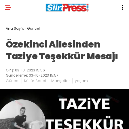
Ana Sayfa
›
Güncel
Özekinci Ailesinden
Taziye Teşekkür Mesajı
Giriş: 03-10-2023 15:56
Güncelleme: 03-10-2023 15:57
Güncel
Kültür Sanat
Manşetler
yaşam