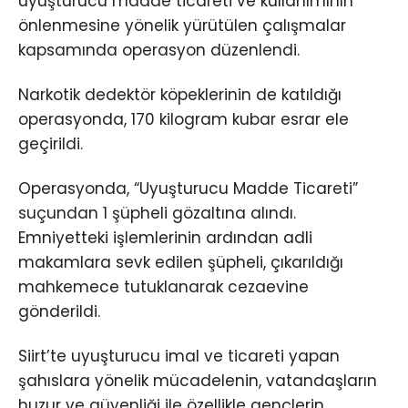
uyuşturucu madde ticareti ve kullanımının
önlenmesine yönelik yürütülen çalışmalar
kapsamında operasyon düzenlendi.
Narkotik dedektör köpeklerinin de katıldığı
operasyonda, 170 kilogram kubar esrar ele
geçirildi.
Operasyonda, “Uyuşturucu Madde Ticareti”
suçundan 1 şüpheli gözaltına alındı.
Emniyetteki işlemlerinin ardından adli
makamlara sevk edilen şüpheli, çıkarıldığı
mahkemece tutuklanarak cezaevine
gönderildi.
Siirt’te uyuşturucu imal ve ticareti yapan
şahıslara yönelik mücadelenin, vatandaşların
huzur ve güvenliği ile özellikle gençlerin