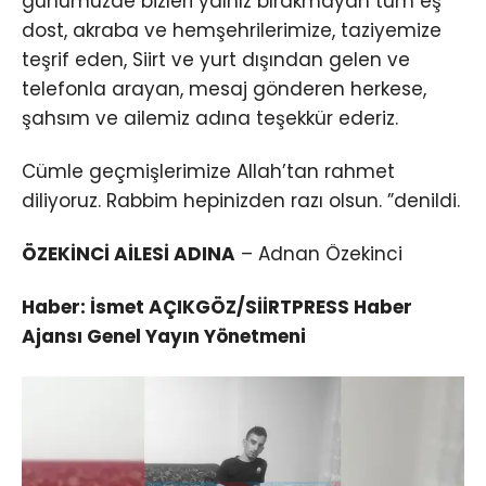
günümüzde bizleri yalnız bırakmayan tüm eş
dost, akraba ve hemşehrilerimize, taziyemize
teşrif eden, Siirt ve yurt dışından gelen ve
telefonla arayan, mesaj gönderen herkese,
şahsım ve ailemiz adına teşekkür ederiz.
Cümle geçmişlerimize Allah’tan rahmet
diliyoruz. Rabbim hepinizden razı olsun. ”denildi.
ÖZEKİNCİ AİLESİ ADINA
– Adnan Özekinci
Haber: İsmet AÇIKGÖZ/SİİRTPRESS Haber
Ajansı Genel Yayın Yönetmeni