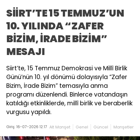
SİİRT’TE 15 TEMMUZ’UN
10. YILINDA “ZAFER
BİZİM, İRADE BİZİM”
MESAJI
Siirt’te, 15 Temmuz Demokrasi ve Millî Birlik
Günü’nün 10. yıl dönümü dolayısıyla “Zafer
Bizim, İrade Bizim” temasıyla anma
programı düzenlendi. Binlerce vatandaşın
katıldığı etkinliklerde, millî birlik ve beraberlik
vurgusu yapıldı.
Giriş: 16-07-2026 12:17
Alt Manşet
Genel
Güncel
Manşetler