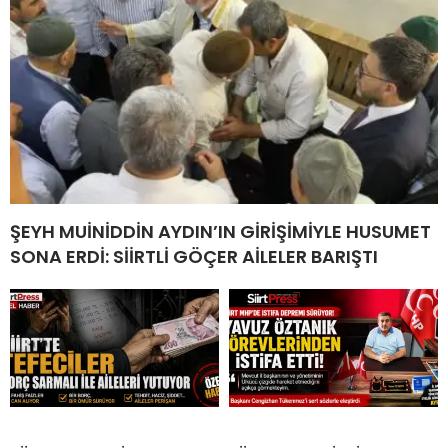
ŞEYH MUİNİDDİN AYDIN’IN GİRİŞİMİYLE HUSUMET
SONA ERDİ: SİİRTLİ GÖÇER AİLELER BARIŞTI