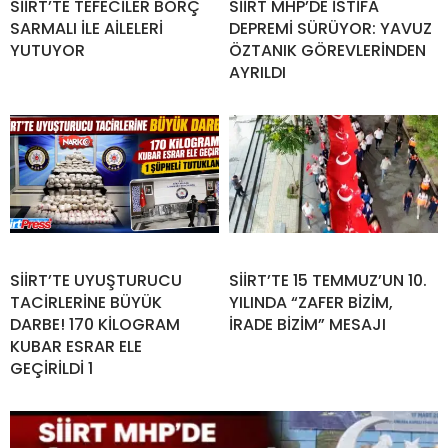
SİİRT’TE TEFECİLER BORÇ
SİİRT MHP’DE İSTİFA
SARMALI İLE AİLELERİ
DEPREMİ SÜRÜYOR: YAVUZ
YUTUYOR
ÖZTANIK GÖREVLERİNDEN
AYRILDI
SİİRT’TE UYUŞTURUCU
SİİRT’TE 15 TEMMUZ’UN 10.
TACİRLERİNE BÜYÜK
YILINDA “ZAFER BİZİM,
DARBE! 170 KİLOGRAM
İRADE BİZİM” MESAJI
KUBAR ESRAR ELE
GEÇİRİLDİ 1