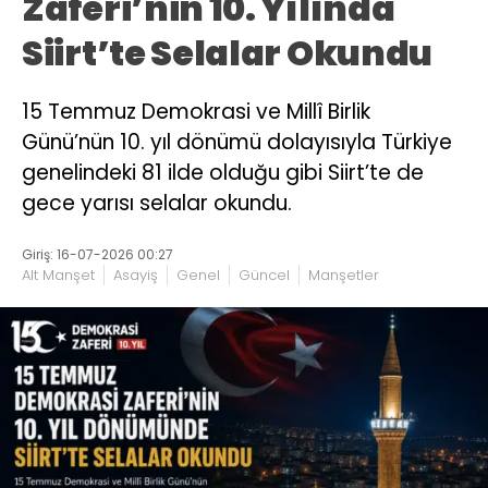
Zaferi’nin 10. Yılında
Siirt’te Selalar Okundu
15 Temmuz Demokrasi ve Millî Birlik
Günü’nün 10. yıl dönümü dolayısıyla Türkiye
genelindeki 81 ilde olduğu gibi Siirt’te de
gece yarısı selalar okundu.
Giriş: 16-07-2026 00:27
Alt Manşet
Asayiş
Genel
Güncel
Manşetler