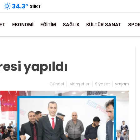
34.3
°
SIIRT
ET
EKONOMI
EĞITIM
SAĞLIK
KÜLTÜR SANAT
SPO
resi yapıldı
Güncel
Manşetler
Siyaset
yaşam