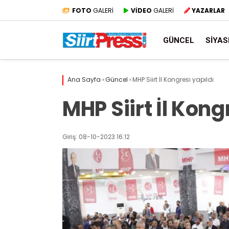
FOTO
GALERİ
VİDEO
GALERİ
YAZARLAR
GÜNCEL
SIYAS
Ana Sayfa
›
Güncel
›
MHP Siirt İl Kongresi yapıldı
MHP Siirt İl Kong
Giriş: 08-10-2023 16:12