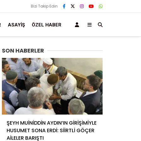
Bizi Takip Edin
R
ASAYIŞ
ÖZEL HABER
SON HABERLER
ŞEYH MUİNİDDİN AYDIN’IN GİRİŞİMİYLE
HUSUMET SONA ERDİ: SİİRTLİ GÖÇER
AİLELER BARIŞTI