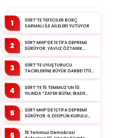
SİİRT’TE TEFECİLER BORÇ
1
SARMALI İLE AİLELERİ YUTUYOR
SİİRT MHP’DE İSTİFA DEPREMİ
2
SÜRÜYOR: YAVUZ ÖZTANIK
GÖREVLERİNDEN AYRILDI
SİİRT’TE UYUŞTURUCU
3
TACİRLERİNE BÜYÜK DARBE! 170
KİLOGRAM KUBAR ESRAR ELE
GEÇİRİLDİ 1 ŞÜPHELİ
SİİRT’TE 15 TEMMUZ’UN 10.
TUTUKLAND...
4
YILINDA “ZAFER BİZİM, İRADE
BİZİM” MESAJI
SİİRT MHP’DE İSTİFA DEPREMİ
5
SÜRÜYOR: İL DİSİPLİN KURULU
BAŞKANI HALİL SARCAN
GÖREVİNDEN AYRILDI
15 Temmuz Demokrasi
6