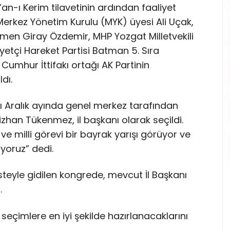
an-ı Kerim tilavetinin ardından faaliyet
Merkez Yönetim Kurulu (MYK) üyesi Ali Uçak,
zmen Giray Özdemir, MHP Yozgat Milletvekili
yetçi Hareket Partisi Batman 5. Sıra
 Cumhur İttifakı ortağı AK Partinin
ldı.
ılı Aralık ayında genel merkez tarafından
zhan Tükenmez, il başkanı olarak seçildi.
e milli görevi bir bayrak yarışı görüyor ve
yoruz” dedi.
steyle gidilen kongrede, mevcut İl Başkanı
.
eçimlere en iyi şekilde hazırlanacaklarını