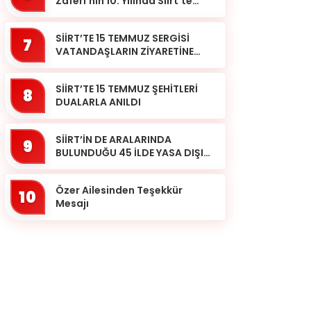
Zaferi’nin 10. Yılında Siirt’te
Selalar Okundu
SİİRT’TE 15 TEMMUZ SERGİSİ
7
VATANDAŞLARIN ZİYARETİNE
AÇILDI
SİİRT’TE 15 TEMMUZ ŞEHİTLERİ
8
DUALARLA ANILDI
SİİRT’İN DE ARALARINDA
9
BULUNDUĞU 45 İLDE YASA DIŞI
BAHİS OPERASYONU: 190
GÖZALTI
Özer Ailesinden Teşekkür
10
Mesajı