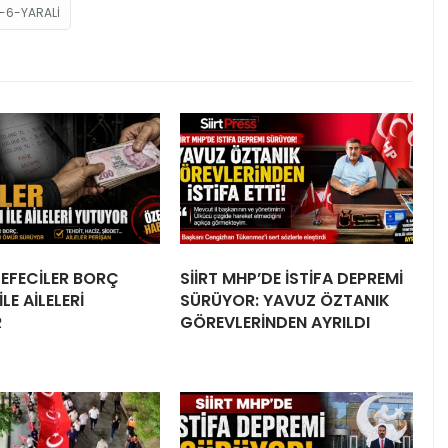
-6-YARALI
 TEFECİLER BORÇ
SİİRT MHP’DE İSTİFA DEPREMİ
LE AİLELERİ
SÜRÜYOR: YAVUZ ÖZTANIK
R
GÖREVLERİNDEN AYRILDI