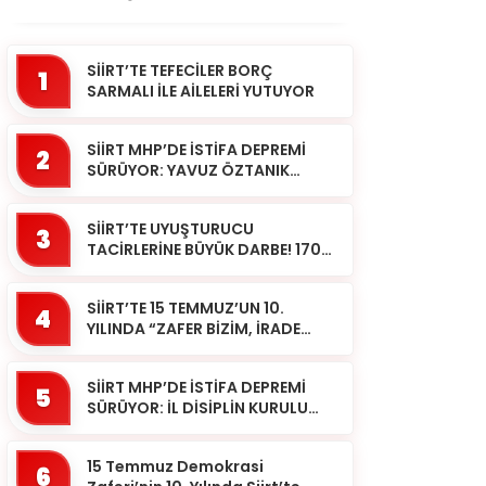
SİİRT’TE TEFECİLER BORÇ
1
SARMALI İLE AİLELERİ YUTUYOR
SİİRT MHP’DE İSTİFA DEPREMİ
2
SÜRÜYOR: YAVUZ ÖZTANIK
GÖREVLERİNDEN AYRILDI
SİİRT’TE UYUŞTURUCU
3
TACİRLERİNE BÜYÜK DARBE! 170
KİLOGRAM KUBAR ESRAR ELE
GEÇİRİLDİ 1 ŞÜPHELİ
SİİRT’TE 15 TEMMUZ’UN 10.
TUTUKLAND...
4
YILINDA “ZAFER BİZİM, İRADE
BİZİM” MESAJI
SİİRT MHP’DE İSTİFA DEPREMİ
5
SÜRÜYOR: İL DİSİPLİN KURULU
BAŞKANI HALİL SARCAN
GÖREVİNDEN AYRILDI
15 Temmuz Demokrasi
6