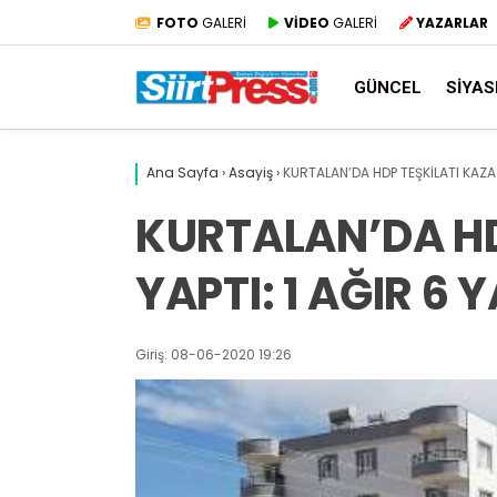
FOTO
GALERİ
VİDEO
GALERİ
YAZARLAR
GÜNCEL
SIYAS
Ana Sayfa
›
Asayiş
›
KURTALAN’DA HDP TEŞKİLATI KAZA 
KURTALAN’DA HD
YAPTI: 1 AĞIR 6 
Giriş: 08-06-2020 19:26