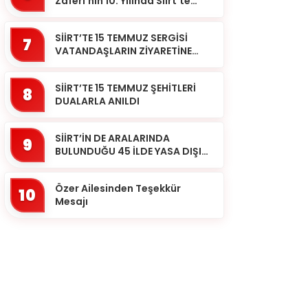
Zaferi’nin 10. Yılında Siirt’te
Selalar Okundu
SİİRT’TE 15 TEMMUZ SERGİSİ
7
VATANDAŞLARIN ZİYARETİNE
AÇILDI
SİİRT’TE 15 TEMMUZ ŞEHİTLERİ
8
DUALARLA ANILDI
SİİRT’İN DE ARALARINDA
9
BULUNDUĞU 45 İLDE YASA DIŞI
BAHİS OPERASYONU: 190
GÖZALTI
Özer Ailesinden Teşekkür
10
Mesajı