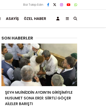
Bizi Takip Edin
R
ASAYIŞ
ÖZEL HABER
SON HABERLER
ŞEYH MUİNİDDİN AYDIN’IN GİRİŞİMİYLE
HUSUMET SONA ERDİ: SİİRTLİ GÖÇER
AİLELER BARIŞTI