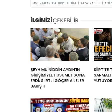
KURTALAN-DA-HDP-TESKILATI-KAZA-YAPTI-1-I-AGIR
İLGİNİZİ
ÇEKEBİLİR
ŞEYH MUİNİDDİN AYDIN’IN
SİİRT’TE
GİRİŞİMİYLE HUSUMET SONA
SARMALI İ
ERDİ: SİİRTLİ GÖÇER AİLELER
YUTUYO
BARIŞTI