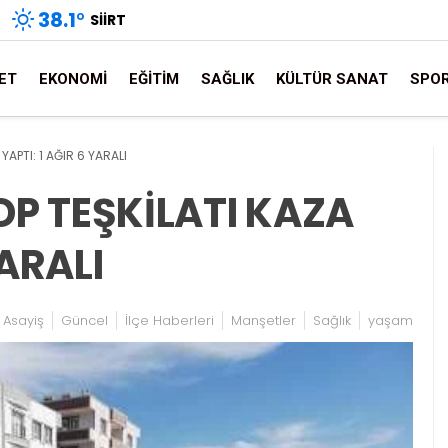
38.1
°
SIIRT
ET
EKONOMI
EĞITIM
SAĞLIK
KÜLTÜR SANAT
SPO
YAPTI: 1 AĞIR 6 YARALI
P TEŞKİLATI KAZA
YARALI
Asayiş
Güncel
İlçe Haberleri
Manşetler
Sağlık
yaşam