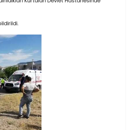
aldırıldıkları Kurtalan Devlet Hastanesinde
ldirildi.