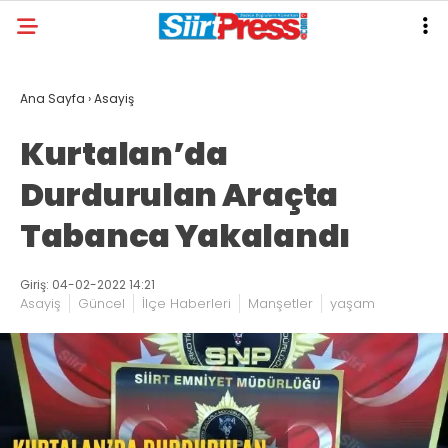
Ana Sayfa
›
Asayiş
Kurtalan’da
Durdurulan Araçta
Tabanca Yakalandı
Giriş: 04-02-2022 14:21
Asayiş
Güncel
İlçe Haberleri
Manşetler
yaşam