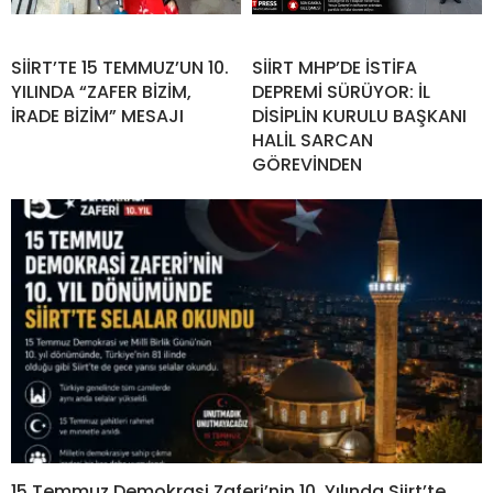
SİİRT’TE 15 TEMMUZ’UN 10.
SİİRT MHP’DE İSTİFA
YILINDA “ZAFER BİZİM,
DEPREMİ SÜRÜYOR: İL
İRADE BİZİM” MESAJI
DİSİPLİN KURULU BAŞKANI
HALİL SARCAN
GÖREVİNDEN
15 Temmuz Demokrasi Zaferi’nin 10. Yılında Siirt’te