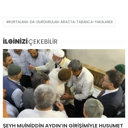
KURTALANA-DA-DURDURULAN-ARACTA-TABANCA-YAKALANDI
İLGİNİZİ
ÇEKEBİLİR
ŞEYH MUİNİDDİN AYDIN’IN GİRİŞİMİYLE HUSUMET