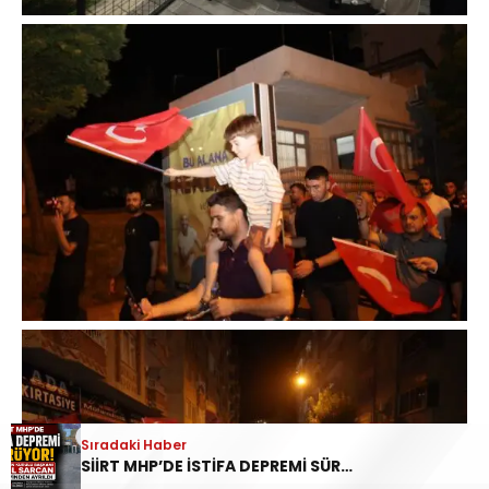
Sıradaki Haber
SİİRT MHP’DE İSTİFA DEPREMİ SÜRÜYOR: İL DİSİPLİN KURULU BAŞKANI HALİL SARCAN GÖREVİNDEN AYRILDI