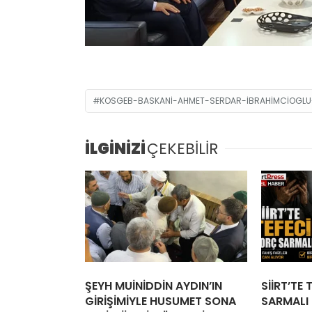
KOSGEB-BASKANI-AHMET-SERDAR-IBRAHIMCIOGLU-
İLGİNİZİ
ÇEKEBİLİR
ŞEYH MUİNİDDİN AYDIN’IN
SİİRT’TE
GİRİŞİMİYLE HUSUMET SONA
SARMALI İ