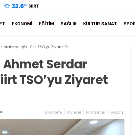
32.6
°
SIIRT
ET
EKONOMI
EĞITIM
SAĞLIK
KÜLTÜR SANAT
SPO
brahimcioğlu, Siirt TSO’yu Ziyaret Etti
 Ahmet Serdar
iirt TSO’yu Ziyaret
30
Ekonomi
Güncel
Manşetler
yaşam