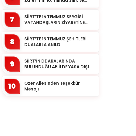
Zaferi’nin 10. Yılında Siirt’te
Selalar Okundu
SİİRT’TE 15 TEMMUZ SERGİSİ
7
VATANDAŞLARIN ZİYARETİNE
AÇILDI
SİİRT’TE 15 TEMMUZ ŞEHİTLERİ
8
DUALARLA ANILDI
SİİRT’İN DE ARALARINDA
9
BULUNDUĞU 45 İLDE YASA DIŞI
BAHİS OPERASYONU: 190
GÖZALTI
Özer Ailesinden Teşekkür
10
Mesajı