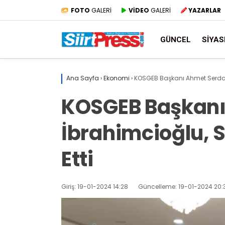
FOTO
GALERİ
VİDEO
GALERİ
YAZARLAR
GÜNCEL
SIYAS
Ana Sayfa
›
Ekonomi
›
KOSGEB Başkanı Ahmet Serdar İ
KOSGEB Başkanı
İbrahimcioğlu, S
Etti
Giriş: 19-01-2024 14:28
Güncelleme: 19-01-2024 20: