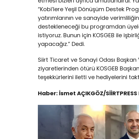
etmesi bizleri ayrıca umutlandırdı. 
“Kobi’lere Yeşil Dönüşüm Destek Prog
yatırımlarının ve sanayide verimliliğin
destekleneceği bu programdan üyel
istiyoruz. Bunun için KOSGEB ile işbirl
yapacağız.” Dedi.
Siirt Ticaret ve Sanayi Odası Başkan 
ziyaretlerinden ötürü KOSGEB Başka
teşekkürlerini iletti ve hediyelerini takt
Haber: İsmet AÇIKGÖZ/SİİRTPRESS 