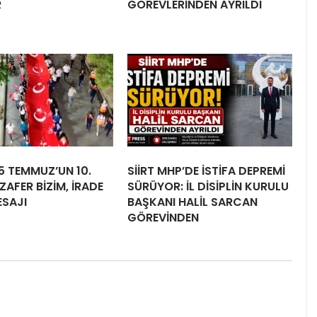
R
GÖREVLERİNDEN AYRILDI
15 TEMMUZ’UN 10.
SİİRT MHP’DE İSTİFA DEPREMİ
ZAFER BİZİM, İRADE
SÜRÜYOR: İL DİSİPLİN KURULU
ESAJI
BAŞKANI HALİL SARCAN
GÖREVİNDEN