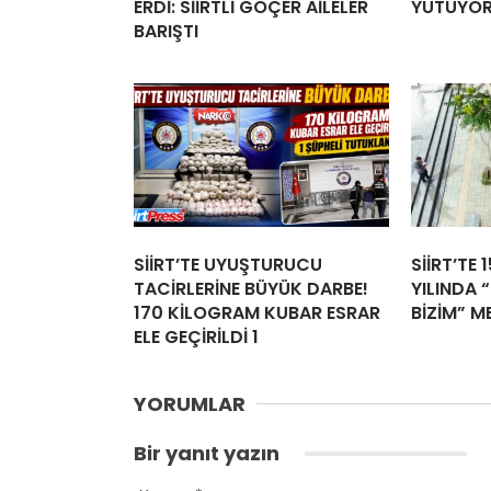
ERDİ: SİİRTLİ GÖÇER AİLELER
YUTUYO
BARIŞTI
SİİRT’TE UYUŞTURUCU
SİİRT’TE 
TACİRLERİNE BÜYÜK DARBE!
YILINDA “
170 KİLOGRAM KUBAR ESRAR
BİZİM” M
ELE GEÇİRİLDİ 1
YORUMLAR
Bir yanıt yazın