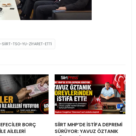
SIIRT-TSO-YU-ZIYARET-ETTI
 TEFECİLER BORÇ
SİİRT MHP’DE İSTİFA DEPREMİ
LE AİLELERİ
SÜRÜYOR: YAVUZ ÖZTANIK