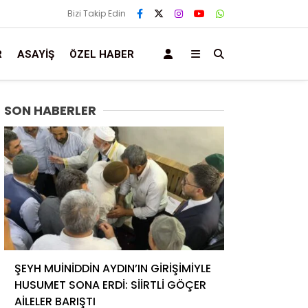
Bizi Takip Edin
R
ASAYIŞ
ÖZEL HABER
SON HABERLER
ŞEYH MUİNİDDİN AYDIN’IN GİRİŞİMİYLE
HUSUMET SONA ERDİ: SİİRTLİ GÖÇER
AİLELER BARIŞTI