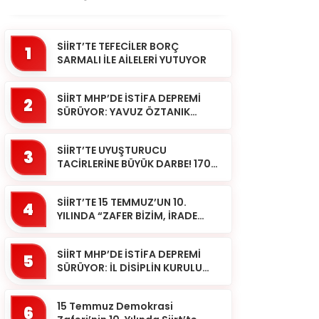
SİİRT’TE TEFECİLER BORÇ
1
SARMALI İLE AİLELERİ YUTUYOR
SİİRT MHP’DE İSTİFA DEPREMİ
2
SÜRÜYOR: YAVUZ ÖZTANIK
GÖREVLERİNDEN AYRILDI
SİİRT’TE UYUŞTURUCU
3
TACİRLERİNE BÜYÜK DARBE! 170
KİLOGRAM KUBAR ESRAR ELE
GEÇİRİLDİ 1 ŞÜPHELİ
SİİRT’TE 15 TEMMUZ’UN 10.
TUTUKLAND...
4
YILINDA “ZAFER BİZİM, İRADE
BİZİM” MESAJI
SİİRT MHP’DE İSTİFA DEPREMİ
5
SÜRÜYOR: İL DİSİPLİN KURULU
BAŞKANI HALİL SARCAN
GÖREVİNDEN AYRILDI
15 Temmuz Demokrasi
6