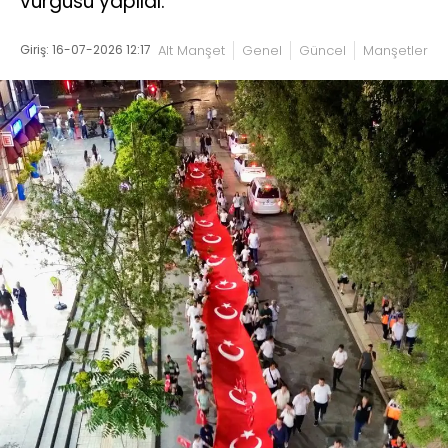
vurgusu yapıldı.
Giriş: 16-07-2026 12:17
Alt Manşet
Genel
Güncel
Manşetler