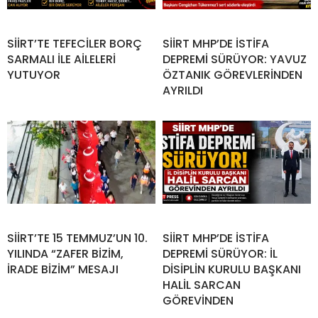
SİİRT’TE TEFECİLER BORÇ
SİİRT MHP’DE İSTİFA
SARMALI İLE AİLELERİ
DEPREMİ SÜRÜYOR: YAVUZ
YUTUYOR
ÖZTANIK GÖREVLERİNDEN
AYRILDI
SİİRT’TE 15 TEMMUZ’UN 10.
SİİRT MHP’DE İSTİFA
YILINDA “ZAFER BİZİM,
DEPREMİ SÜRÜYOR: İL
İRADE BİZİM” MESAJI
DİSİPLİN KURULU BAŞKANI
HALİL SARCAN
GÖREVİNDEN