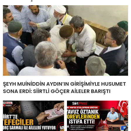
ŞEYH MUİNİDDİN AYDIN’IN GİRİŞİMİYLE HUSUMET
SONA ERDİ: SİİRTLİ GÖÇER AİLELER BARIŞTI