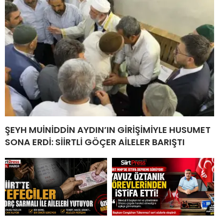
ŞEYH MUİNİDDİN AYDIN’IN GİRİŞİMİYLE HUSUMET
SONA ERDİ: SİİRTLİ GÖÇER AİLELER BARIŞTI