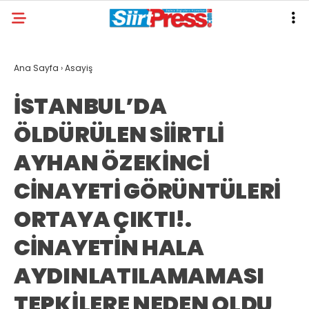
Ana Sayfa
›
Asayiş
İSTANBUL’DA
ÖLDÜRÜLEN SİİRTLİ
AYHAN ÖZEKİNCİ
CİNAYETİ GÖRÜNTÜLERİ
ORTAYA ÇIKTI!.
CİNAYETİN HALA
AYDINLATILAMAMASI
TEPKİLERE NEDEN OLDU