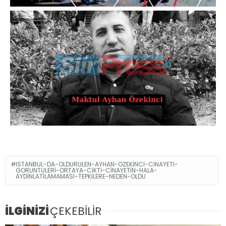
ISTANBUL-DA-OLDURULEN-AYHAN-OZEKINCI-CINAYETI-
GORUNTULERI-ORTAYA-CIKTI-CINAYETIN-HALA-
AYDINLATILAMAMASI-TEPKILERE-NEDEN-OLDU
İLGİNİZİ
ÇEKEBİLİR