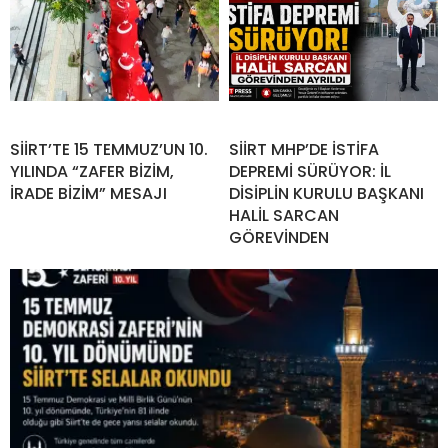
SİİRT’TE 15 TEMMUZ’UN 10.
SİİRT MHP’DE İSTİFA
YILINDA “ZAFER BİZİM,
DEPREMİ SÜRÜYOR: İL
İRADE BİZİM” MESAJI
DİSİPLİN KURULU BAŞKANI
HALİL SARCAN
GÖREVİNDEN