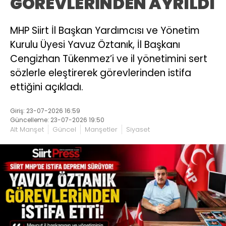
GÖREVLERİNDEN AYRILDI
MHP Siirt İl Başkan Yardımcısı ve Yönetim
Kurulu Üyesi Yavuz Öztanık, İl Başkanı
Cengizhan Tükenmez’i ve il yönetimini sert
sözlerle eleştirerek görevlerinden istifa
ettiğini açıkladı.
Giriş: 23-07-2026 16:59
Güncelleme: 23-07-2026 19:50
Alt Manşet
Güncel
Manşetler
Siyaset