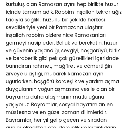
kurtuluş olan Ramazan ayını hep birlikte huzur
içinde tamamladık. Rabbim inşallah tekrar ağız
tadıyla sağlıklı, huzurlu bir şekilde herkesi
sevdikleriyle yeni bir Ramazana ulaştırır.
İnşallah rabbim bizlere nice Ramazanları
görmeyi nasip eder. Bolluk ve bereketin, huzur
ve güvenin yaşandığı, sevgiyi, hoşgörüyü, birlik
ve beraberlik gibi pek çok güzellikleri içerisinde
barındıran rahmet, mağfiret ve cömertliğin
zirveye ulaştığı, mübarek Ramazan ayını
uğurlarken, hoşgörü kardeşlik ve yardımlaşma
duygularının yoğunlaşmasına vesile olan bir
bayrama daha ulaşmanın mutluluğunu
yaşıyoruz. Bayramlar, sosyal hayatımızın en
müstesna ve en güzel zaman dilimleridir.
Bayramlar, her yıl gelip geçen ve sıradan
günler olmaktan öte, dargınlık ve kırgınlıkların