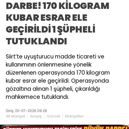
DARBE! 170 KİLOGRAM
KUBAR ESRAR ELE
GEÇİRİLDİ 1 ŞÜPHELİ
TUTUKLANDI
Siirt’te uyuşturucu madde ticareti ve
kullanımının önlenmesine yönelik
düzenlenen operasyonda 170 kilogram
kubar esrar ele geçirildi. Operasyonda
gözaltına alınan 1 şüpheli, çıkarıldığı
mahkemece tutuklandı.
Giriş: 20-07-2026 09:28
Alt Manşet
Asayiş
Güncel
Manşetler