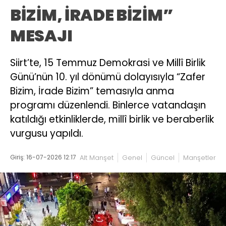
BİZİM, İRADE BİZİM”
MESAJI
Siirt’te, 15 Temmuz Demokrasi ve Millî Birlik
Günü’nün 10. yıl dönümü dolayısıyla “Zafer
Bizim, İrade Bizim” temasıyla anma
programı düzenlendi. Binlerce vatandaşın
katıldığı etkinliklerde, millî birlik ve beraberlik
vurgusu yapıldı.
Giriş: 16-07-2026 12:17
Alt Manşet
Genel
Güncel
Manşetler