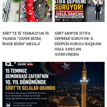
SİİRT’TE 15 TEMMUZ’UN 10.
SİİRT MHP’DE İSTİFA
YILINDA “ZAFER BİZİM,
DEPREMİ SÜRÜYOR: İL
İRADE BİZİM” MESAJI
DİSİPLİN KURULU BAŞKANI
HALİL SARCAN
GÖREVİNDEN