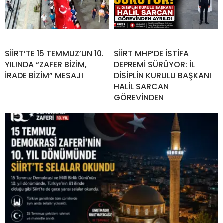
SİİRT’TE 15 TEMMUZ’UN 10.
SİİRT MHP’DE İSTİFA
YILINDA “ZAFER BİZİM,
DEPREMİ SÜRÜYOR: İL
İRADE BİZİM” MESAJI
DİSİPLİN KURULU BAŞKANI
HALİL SARCAN
GÖREVİNDEN