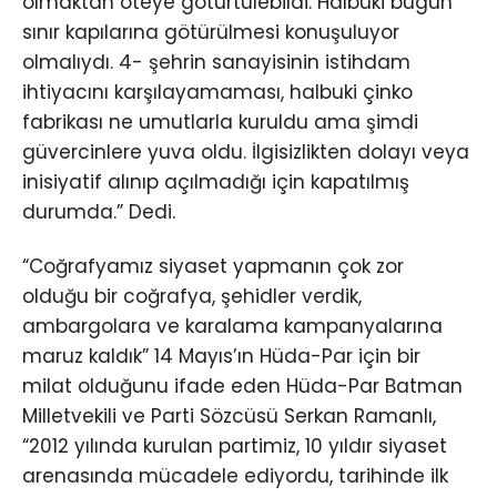
olmaktan öteye götürtülebildi. Hâlbuki bugün
sınır kapılarına götürülmesi konuşuluyor
olmalıydı. 4- şehrin sanayisinin istihdam
ihtiyacını karşılayamaması, halbuki çinko
fabrikası ne umutlarla kuruldu ama şimdi
güvercinlere yuva oldu. İlgisizlikten dolayı veya
inisiyatif alınıp açılmadığı için kapatılmış
durumda.” Dedi.
“Coğrafyamız siyaset yapmanın çok zor
olduğu bir coğrafya, şehidler verdik,
ambargolara ve karalama kampanyalarına
maruz kaldık” 14 Mayıs’ın Hüda-Par için bir
milat olduğunu ifade eden Hüda-Par Batman
Milletvekili ve Parti Sözcüsü Serkan Ramanlı,
“2012 yılında kurulan partimiz, 10 yıldır siyaset
arenasında mücadele ediyordu, tarihinde ilk