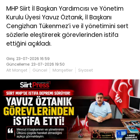
MHP Siirt İl Başkan Yardımcısı ve Yönetim
Kurulu Üyesi Yavuz Öztanık, İl Başkanı
Cengizhan Tükenmez’i ve il yönetimini sert
sözlerle eleştirerek görevlerinden istifa
ettiğini açıkladı.
Giriş: 23-07-2026 16:59
Güncelleme: 23-07-2026 19:50
Alt Manşet
Güncel
Manşetler
Siyaset