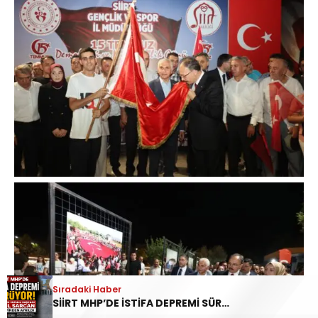
Sıradaki Haber
SİİRT MHP’DE İSTİFA DEPREMİ SÜRÜYOR: İL DİSİPLİN KURULU BAŞKANI HALİL SARCAN GÖREVİNDEN AYRILDI