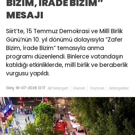
BİZİM, İRADE BİZİM”
MESAJI
Siirt’te, 15 Temmuz Demokrasi ve Millî Birlik
Günü’nün 10. yıl dönümü dolayısıyla “Zafer
Bizim, İrade Bizim” temasıyla anma
programı düzenlendi. Binlerce vatandaşın
katıldığı etkinliklerde, millî birlik ve beraberlik
vurgusu yapıldı.
Giriş: 16-07-2026 12:17
Alt Manşet
Genel
Güncel
Manşetler