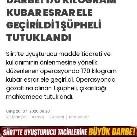
KUBAR ESRAR ELE
GEÇİRİLDİ 1 ŞÜPHELİ
TUTUKLANDI
Siirt’te uyuşturucu madde ticareti ve
kullanımının önlenmesine yönelik
düzenlenen operasyonda 170 kilogram
kubar esrar ele geçirildi. Operasyonda
gözaltına alınan 1 şüpheli, çıkarıldığı
mahkemece tutuklandı.
Giriş: 20-07-2026 09:28
Alt Manşet
Asayiş
Güncel
Manşetler