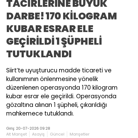
TACİRLERİNE BÜYÜK
DARBE! 170 KİLOGRAM
KUBAR ESRAR ELE
GEÇİRİLDİ 1 ŞÜPHELİ
TUTUKLANDI
Siirt’te uyuşturucu madde ticareti ve
kullanımının önlenmesine yönelik
düzenlenen operasyonda 170 kilogram
kubar esrar ele geçirildi. Operasyonda
gözaltına alınan 1 şüpheli, çıkarıldığı
mahkemece tutuklandı.
Giriş: 20-07-2026 09:28
Alt Manşet
Asayiş
Güncel
Manşetler