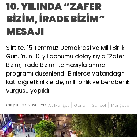
10. YILINDA “ZAFER
BİZİM, İRADE BİZİM”
MESAJI
Siirt’te, 15 Temmuz Demokrasi ve Millî Birlik
Günü’nün 10. yıl dönümü dolayısıyla “Zafer
Bizim, İrade Bizim” temasıyla anma
programı düzenlendi. Binlerce vatandaşın
katıldığı etkinliklerde, millî birlik ve beraberlik
vurgusu yapıldı.
Giriş: 16-07-2026 12:17
Alt Manşet
Genel
Güncel
Manşetler