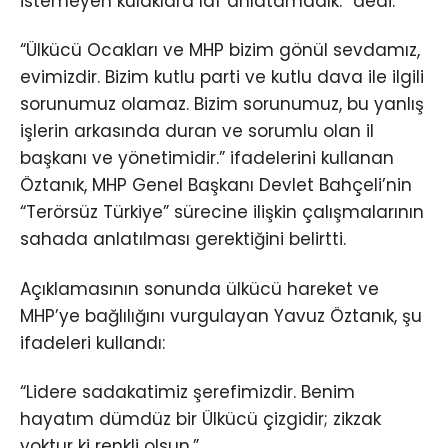
istemeyen kulaklara laf anlatamadık.” dedi.
“Ülkücü Ocakları ve MHP bizim gönül sevdamız,
evimizdir. Bizim kutlu parti ve kutlu dava ile ilgili
sorunumuz olamaz. Bizim sorunumuz, bu yanlış
işlerin arkasında duran ve sorumlu olan il
başkanı ve yönetimidir.” ifadelerini kullanan
Öztanık, MHP Genel Başkanı Devlet Bahçeli’nin
“Terörsüz Türkiye” sürecine ilişkin çalışmalarının
sahada anlatılması gerektiğini belirtti.
Açıklamasının sonunda ülkücü hareket ve
MHP’ye bağlılığını vurgulayan Yavuz Öztanık, şu
ifadeleri kullandı:
“Lidere sadakatimiz şerefimizdir. Benim
hayatım dümdüz bir Ülkücü çizgidir; zikzak
yoktur ki renkli olsun.”