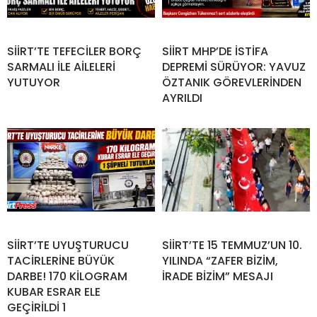
SİİRT’TE TEFECİLER BORÇ
SİİRT MHP’DE İSTİFA
SARMALI İLE AİLELERİ
DEPREMİ SÜRÜYOR: YAVUZ
YUTUYOR
ÖZTANIK GÖREVLERİNDEN
AYRILDI
SİİRT’TE UYUŞTURUCU
SİİRT’TE 15 TEMMUZ’UN 10.
TACİRLERİNE BÜYÜK
YILINDA “ZAFER BİZİM,
DARBE! 170 KİLOGRAM
İRADE BİZİM” MESAJI
KUBAR ESRAR ELE
GEÇİRİLDİ 1