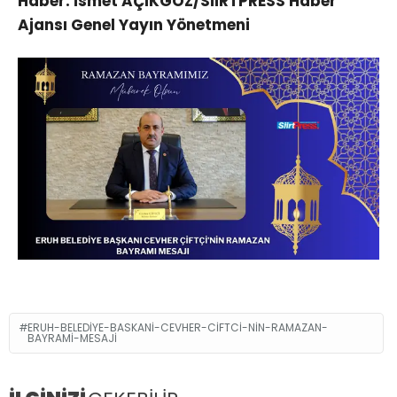
Haber: İsmet AÇIKGÖZ/SİİRTPRESS Haber
Ajansı Genel Yayın Yönetmeni
ERUH-BELEDIYE-BASKANI-CEVHER-CIFTCI-NIN-RAMAZAN-
BAYRAMI-MESAJI