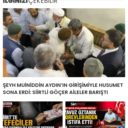
İLGİNİZİ
ÇEKEBİLİR
ŞEYH MUİNİDDİN AYDIN’IN GİRİŞİMİYLE HUSUMET
SONA ERDİ: SİİRTLİ GÖÇER AİLELER BARIŞTI