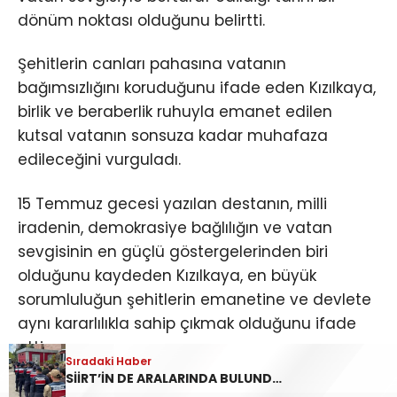
dönüm noktası olduğunu belirtti.
Şehitlerin canları pahasına vatanın
bağımsızlığını koruduğunu ifade eden Kızılkaya,
birlik ve beraberlik ruhuyla emanet edilen
kutsal vatanın sonsuza kadar muhafaza
edileceğini vurguladı.
15 Temmuz gecesi yazılan destanın, milli
iradenin, demokrasiye bağlılığın ve vatan
sevgisinin en güçlü göstergelerinden biri
olduğunu kaydeden Kızılkaya, en büyük
sorumluluğun şehitlerin emanetine ve devlete
aynı kararlılıkla sahip çıkmak olduğunu ifade
etti.
Sıradaki Haber
SİİRT’İN DE ARALARINDA BULUNDUĞU 45 İLDE YASA DIŞI BAHİS OPERASYONU: 190 GÖZALTI
Kızılkaya, mesajının sonunda tüm şehitleri