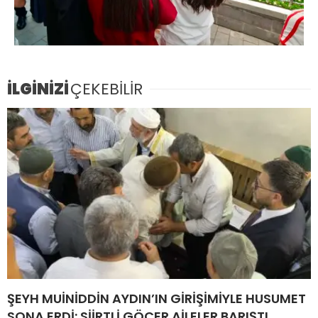
İLGİNİZİ
ÇEKEBİLİR
ŞEYH MUİNİDDİN AYDIN’IN GİRİŞİMİYLE HUSUMET
SONA ERDİ: SİİRTLİ GÖÇER AİLELER BARIŞTI