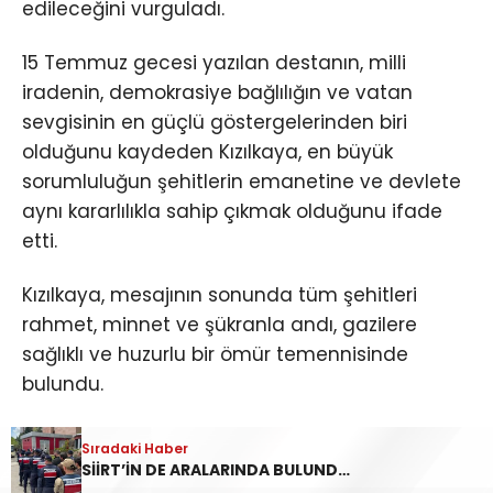
edileceğini vurguladı.
15 Temmuz gecesi yazılan destanın, milli
iradenin, demokrasiye bağlılığın ve vatan
sevgisinin en güçlü göstergelerinden biri
olduğunu kaydeden Kızılkaya, en büyük
sorumluluğun şehitlerin emanetine ve devlete
aynı kararlılıkla sahip çıkmak olduğunu ifade
etti.
Kızılkaya, mesajının sonunda tüm şehitleri
rahmet, minnet ve şükranla andı, gazilere
sağlıklı ve huzurlu bir ömür temennisinde
bulundu.
Programın ardından Vali Kızılkaya ve
Sıradaki Haber
beraberindeki protokol üyeleri şehit kabirlerini
SİİRT’İN DE ARALARINDA BULUNDUĞU 45 İLDE YASA DIŞI BAHİS OPERASYONU: 190 GÖZALTI