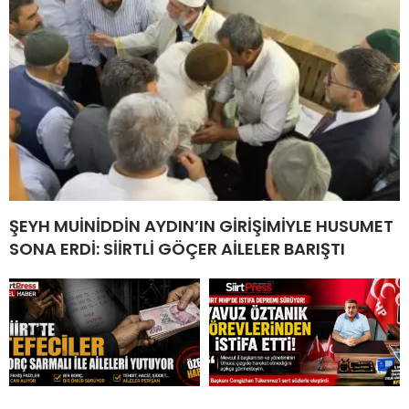
ŞEYH MUİNİDDİN AYDIN’IN GİRİŞİMİYLE HUSUMET
SONA ERDİ: SİİRTLİ GÖÇER AİLELER BARIŞTI