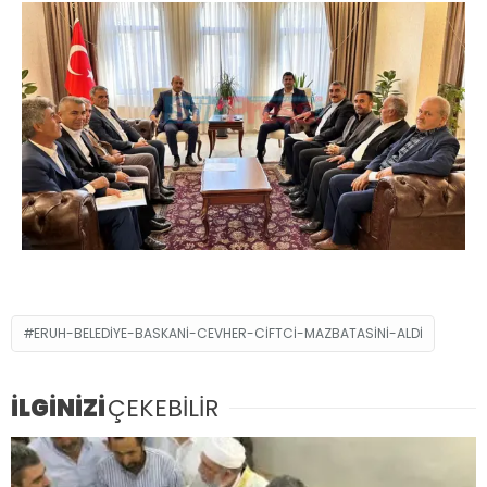
ERUH-BELEDIYE-BASKANI-CEVHER-CIFTCI-MAZBATASINI-ALDI
İLGİNİZİ
ÇEKEBİLİR