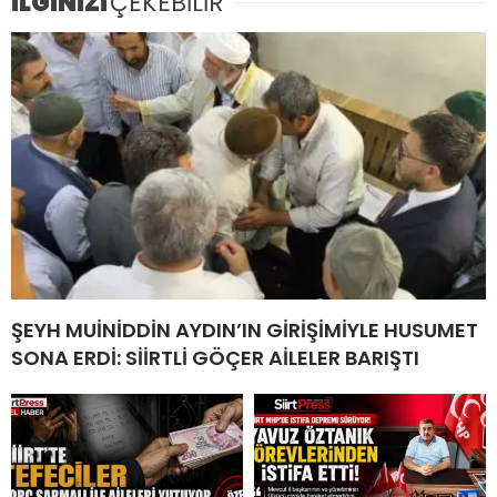
İLGİNİZİ
ÇEKEBİLİR
ŞEYH MUİNİDDİN AYDIN’IN GİRİŞİMİYLE HUSUMET
SONA ERDİ: SİİRTLİ GÖÇER AİLELER BARIŞTI