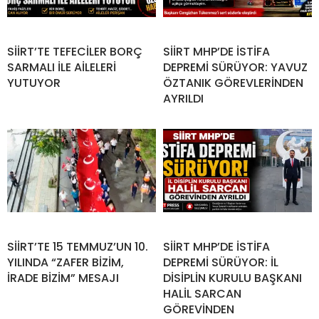
SİİRT’TE TEFECİLER BORÇ
SİİRT MHP’DE İSTİFA
SARMALI İLE AİLELERİ
DEPREMİ SÜRÜYOR: YAVUZ
YUTUYOR
ÖZTANIK GÖREVLERİNDEN
AYRILDI
SİİRT’TE 15 TEMMUZ’UN 10.
SİİRT MHP’DE İSTİFA
YILINDA “ZAFER BİZİM,
DEPREMİ SÜRÜYOR: İL
İRADE BİZİM” MESAJI
DİSİPLİN KURULU BAŞKANI
HALİL SARCAN
GÖREVİNDEN