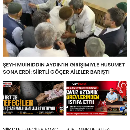
ŞEYH MUİNİDDİN AYDIN’IN GİRİŞİMİYLE HUSUMET
SONA ERDİ: SİİRTLİ GÖÇER AİLELER BARIŞTI
SİİRT’TE TEFECİLER BORÇ
SİİRT MHP’DE İSTİFA