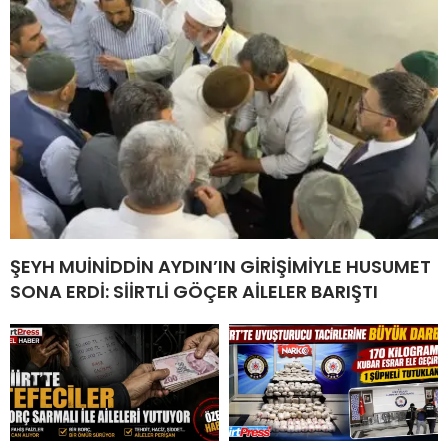
ŞEYH MUİNİDDİN AYDIN’IN GİRİŞİMİYLE HUSUMET
SONA ERDİ: SİİRTLİ GÖÇER AİLELER BARIŞTI