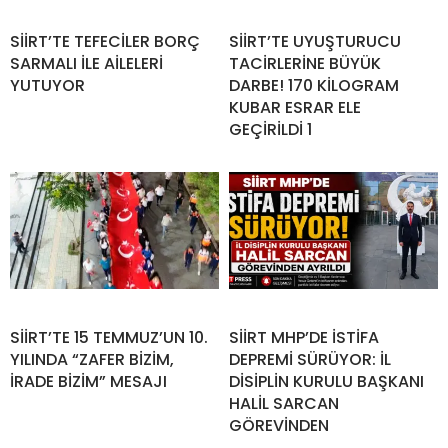
SİİRT’TE TEFECİLER BORÇ
SİİRT’TE UYUŞTURUCU
SARMALI İLE AİLELERİ
TACİRLERİNE BÜYÜK
YUTUYOR
DARBE! 170 KİLOGRAM
KUBAR ESRAR ELE
GEÇİRİLDİ 1
SİİRT’TE 15 TEMMUZ’UN 10.
SİİRT MHP’DE İSTİFA
YILINDA “ZAFER BİZİM,
DEPREMİ SÜRÜYOR: İL
İRADE BİZİM” MESAJI
DİSİPLİN KURULU BAŞKANI
HALİL SARCAN
GÖREVİNDEN