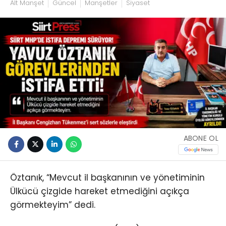
Alt Manşet
Güncel
Manşetler
Siyaset
ABONE OL
Öztanık, “Mevcut il başkanının ve yönetiminin
Ülkücü çizgide hareket etmediğini açıkça
görmekteyim” dedi.