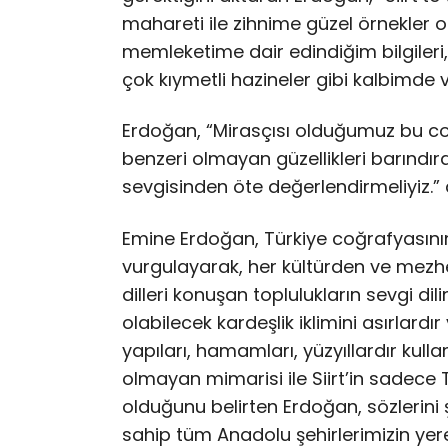
mahareti ile zihnime güzel örnekler
memleketime dair edindiğim bilgileri
çok kıymetli hazineler gibi kalbimde
Erdoğan, “Mirasçısı olduğumuz bu co
benzeri olmayan güzellikleri barındır
sevgisinden öte değerlendirmeliyiz.” 
Emine Erdoğan, Türkiye coğrafyasını
vurgulayarak, her kültürden ve mezhe
dilleri konuşan toplulukların sevgi di
olabilecek kardeşlik iklimini asırlardır
yapıları, hamamları, yüzyıllardır kullan
olmayan mimarisi ile Siirt’in sadece T
olduğunu belirten Erdoğan, sözlerini ş
sahip tüm Anadolu şehirlerimizin yere