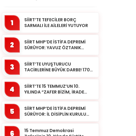
SİİRT’TE TEFECİLER BORÇ
1
SARMALI İLE AİLELERİ YUTUYOR
SİİRT MHP’DE İSTİFA DEPREMİ
2
SÜRÜYOR: YAVUZ ÖZTANIK
GÖREVLERİNDEN AYRILDI
SİİRT’TE UYUŞTURUCU
3
TACİRLERİNE BÜYÜK DARBE! 170
KİLOGRAM KUBAR ESRAR ELE
GEÇİRİLDİ 1 ŞÜPHELİ
SİİRT’TE 15 TEMMUZ’UN 10.
TUTUKLAND...
4
YILINDA “ZAFER BİZİM, İRADE
BİZİM” MESAJI
SİİRT MHP’DE İSTİFA DEPREMİ
5
SÜRÜYOR: İL DİSİPLİN KURULU
BAŞKANI HALİL SARCAN
GÖREVİNDEN AYRILDI
15 Temmuz Demokrasi
6