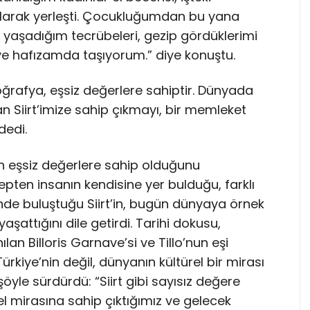
 olarak yerleşti. Çocukluğumdan bu yana
, yaşadığım tecrübeleri, gezip gördüklerimi
 ve hafızamda taşıyorum.” diye konuştu.
ğrafya, eşsiz değerlere sahiptir. Dünyada
an Siirt’imize sahip çıkmayı, bir memleket
dedi.
n eşsiz değerlere sahip olduğunu
pten insanın kendisine yer bulduğu, farklı
linde buluştuğu Siirt’in, bugün dünyaya örnek
 yaşattığını dile getirdi. Tarihi dokusu,
ılan Billoris Garnave’si ve Tillo’nun eşi
ürkiye’nin değil, dünyanın kültürel bir mirası
öyle sürdürdü: “Siirt gibi sayısız değere
l mirasına sahip çıktığımız ve gelecek