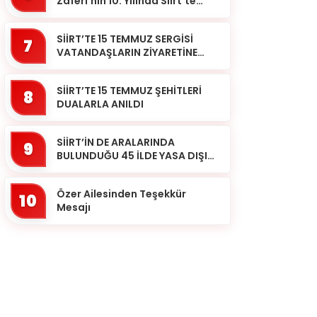
Zaferi’nin 10. Yılında Siirt’te
Selalar Okundu
SİİRT’TE 15 TEMMUZ SERGİSİ
7
VATANDAŞLARIN ZİYARETİNE
AÇILDI
SİİRT’TE 15 TEMMUZ ŞEHİTLERİ
8
DUALARLA ANILDI
SİİRT’İN DE ARALARINDA
9
BULUNDUĞU 45 İLDE YASA DIŞI
BAHİS OPERASYONU: 190
GÖZALTI
Özer Ailesinden Teşekkür
10
Mesajı