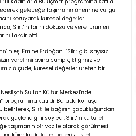
irtli Kadınlarla Buluşma’ programına katıldı.
aza ederek geleceğe taşımanın önemine vurgu
asını koruyarak küresel değerler
ıca, Siirt’in tarihi dokusu ve yerel ürünleri
ını takdir etti.
n eşi Emine Erdoğan, “Siirt gibi sayısız
zin yerel mirasına sahip çıktığımız ve
ımız ölçüde, küresel değerler üreten bir
 Neslişah Sultan Kültür Merkezi’nde
ma” programına katıldı. Burada konuşan
u belirterek, Siirt ile bağının çocukluğundan
k güçlendiğini söyledi. Siirt’in kültürel
ğe taşımanın bir vazife olarak görülmesi
tanıdığım kadınlar el becerisi, işteki