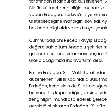
tarafından İstanbul’da düzenlenen ‘Si
Siirt’in kültürel zenginliğini muhaf
yapan Erdoğan, Türkiye’nin yerel mir
üretebileceğine inandığını söyledi. Ayr
hakkında bilgi aldı ve vakfın çalışmalar
Cumhurbaşkanı Recep Tayyip Erdoğan’ı
değere sahip tüm Anadolu şehirlerimi
gelecek nesillere aktarmayı başardığ
ülke olacağımıza inanıyorum” dedi.
Emine Erdoğan, Siirt Vakfı tarafından
düzenlenen “Siirtli Kadınlarla Buluş
Erdoğan, kendisinin de Siirtli olduğun
bu yana hiç kopmadığını, aksine gidere
zenginliğini muhafaza ederek gelece
gerektiğini aktaran Erdoğan, “Siirt’te 