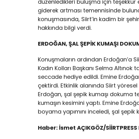
düzenledikleri buluşma için teşekkür 
giderek artması temennisinde bulundu.
konuşmasında, Siirt’in kadim bir şehi
hakkında bilgi verdi.
ERDOĞAN, ŞAL ŞEPİK KUMAŞI DOKUM
Konuşmaların ardından Erdoğan’a Siirt
Kadın Kolları Başkanı Selma Altınok 
seccade hediye edildi. Emine Erdoğan,
çektirdi. Etkinlik alanında Siirt yörese
Erdoğan, şal şepik kumaşı dokuma t
kumaşın kesimini yaptı. Emine Erdo
boyama yapımını inceledi, şal şepik k
Haber: İsmet AÇIKGÖZ/SİİRTPRESS 