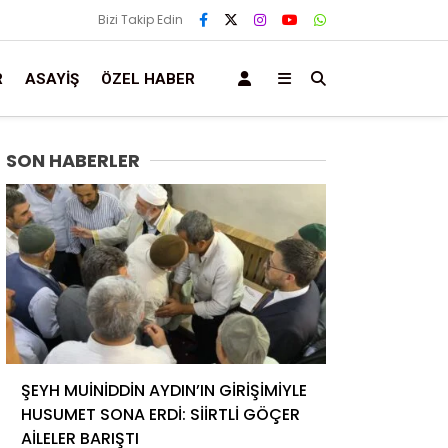
Bizi Takip Edin
R
ASAYIŞ
ÖZEL HABER
SON HABERLER
ŞEYH MUİNİDDİN AYDIN’IN GİRİŞİMİYLE
HUSUMET SONA ERDİ: SİİRTLİ GÖÇER
AİLELER BARIŞTI