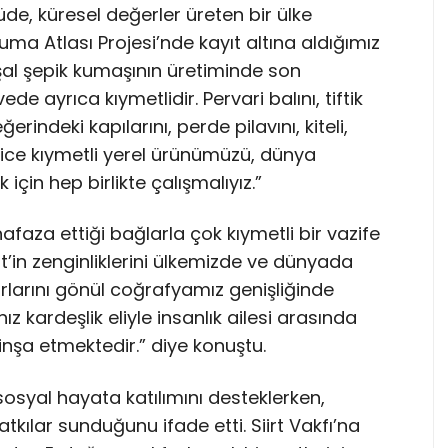
de, küresel değerler üreten bir ülke
ma Atlası Projesi’nde kayıt altına aldığımız
 şal şepik kumaşının üretiminde son
ayrıca kıymetlidir. Pervari balını, tiftik
erindeki kapılarını, perde pilavını, kiteli,
e kıymetli yerel ürünümüzü, dünya
için hep birlikte çalışmalıyız.”
uhafaza ettiği bağlarla çok kıymetli bir vazife
irt’in zenginliklerini ülkemizde ve dünyada
ınırlarını gönül coğrafyamız genişliğinde
z kardeşlik eliyle insanlık ailesi arasında
 inşa etmektedir.” diye konuştu.
sosyal hayata katılımını desteklerken,
ılar sunduğunu ifade etti. Siirt Vakfı’na