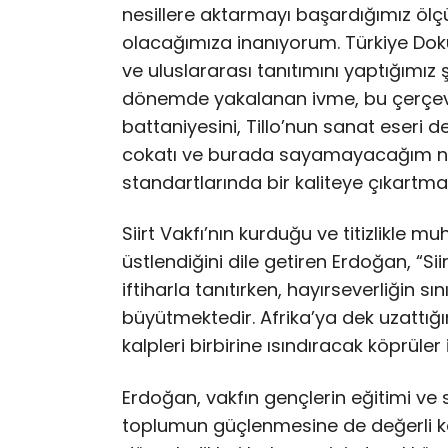
nesillere aktarmayı başardığımız ölçü
olacağımıza inanıyorum. Türkiye Doku
ve uluslararası tanıtımını yaptığımız
dönemde yakalanan ivme, bu çerçevede 
battaniyesini, Tillo’nun sanat eseri değ
cokatı ve burada sayamayacağım nic
standartlarında bir kaliteye çıkartmak 
Siirt Vakfı’nın kurduğu ve titizlikle m
üstlendiğini dile getiren Erdoğan, “Si
iftiharla tanıtırken, hayırseverliğin s
büyütmektedir. Afrika’ya dek uzattığını
kalpleri birbirine ısındıracak köprüler
Erdoğan, vakfın gençlerin eğitimi ve 
toplumun güçlenmesine de değerli katk