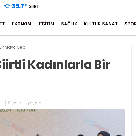
35.7
°
SIIRT
ET
EKONOMI
EĞITIM
SAĞLIK
KÜLTÜR SANAT
SPO
Bir Araya Geldi
rtli Kadınlarla Bir
:33
er
Siyaset
yaşam