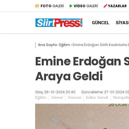
FOTO
GALERİ
VİDEO
GALERİ
YAZARLAR
GÜNCEL
SIYAS
Ana Sayfa
›
Eğitim
›
Emine Erdoğan Siirtli Kadınlarla 
Emine Erdoğan Sii
Araya Geldi
Giriş: 26-01-2024 20:40
Güncelleme: 27-01-2024 02
Eğitim
Genel
Güncel
Kültür Sanat
Manşetl