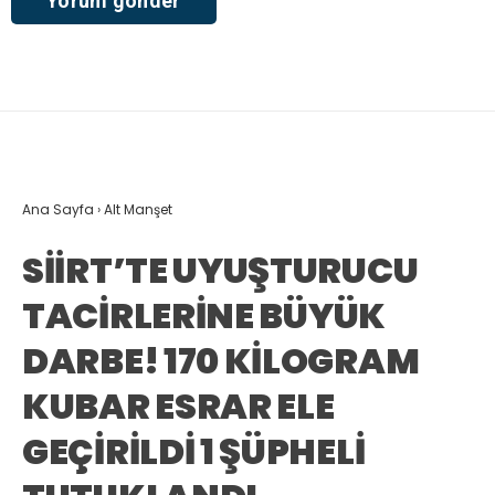
Ana Sayfa
›
Alt Manşet
SİİRT’TE UYUŞTURUCU
TACİRLERİNE BÜYÜK
DARBE! 170 KİLOGRAM
KUBAR ESRAR ELE
GEÇİRİLDİ 1 ŞÜPHELİ