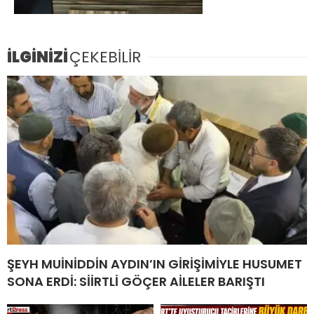
İLGİNİZİ
ÇEKEBİLİR
ŞEYH MUİNİDDİN AYDIN’IN GİRİŞİMİYLE HUSUMET
SONA ERDİ: SİİRTLİ GÖÇER AİLELER BARIŞTI