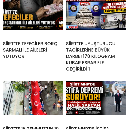
SİİRT’TE TEFECİLER BORÇ
SİİRT’TE UYUŞTURUCU
SARMALI İLE AİLELERİ
TACİRLERİNE BÜYÜK
YUTUYOR
DARBE! 170 KİLOGRAM
KUBAR ESRAR ELE
GEÇİRİLDİ 1
SİİRT’TE 15 TEMMUZ’UN 10.
SİİRT MHP’DE İSTİFA