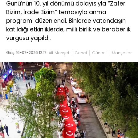
Günü’nün 10. yıl dönümü dolayısıyla “Zafer
Bizim, İrade Bizim” temasıyla anma
programı düzenlendi. Binlerce vatandaşın
katıldığı etkinliklerde, millî birlik ve beraberlik
vurgusu yapıldı.
Giriş: 16-07-2026 12:17
Alt Manşet
Genel
Güncel
Manşetler