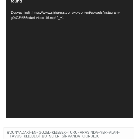
found
oynatıcı
Dosyayı indir: https://www.siirtpress.com/wp-content/uploads/instagram-
g%C3%B6nderi-video-16.mp4?_=1
DUNYADAKI-EN-GUZEL-KELEBEK-TURU-ARASINDA-YER-ALAN-
TAVUS-KELEBEGI-BU-SEFER-SIRVANDA-GORULDU