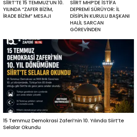
SİİRT’TE 15 TEMMUZ’UN 10.
SİİRT MHP’DE İSTİFA
YILINDA “ZAFER BİZİM,
DEPREMİ SÜRÜYOR: İL
İRADE BİZİM” MESAJI
DİSİPLİN KURULU BAŞKANI
HALİL SARCAN
GÖREVİNDEN
15 Temmuz Demokrasi Zaferi’nin 10. Yılında Siirt’te
Selalar Okundu