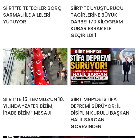
SİİRT’TE TEFECİLER BORÇ
SİİRT’TE UYUŞTURUCU
SARMALI İLE AİLELERİ
TACİRLERİNE BÜYÜK
YUTUYOR
DARBE! 170 KİLOGRAM
KUBAR ESRAR ELE
GEÇİRİLDİ 1
SİİRT’TE 15 TEMMUZ’UN 10.
SİİRT MHP’DE İSTİFA
YILINDA “ZAFER BİZİM,
DEPREMİ SÜRÜYOR: İL
İRADE BİZİM” MESAJI
DİSİPLİN KURULU BAŞKANI
HALİL SARCAN
GÖREVİNDEN