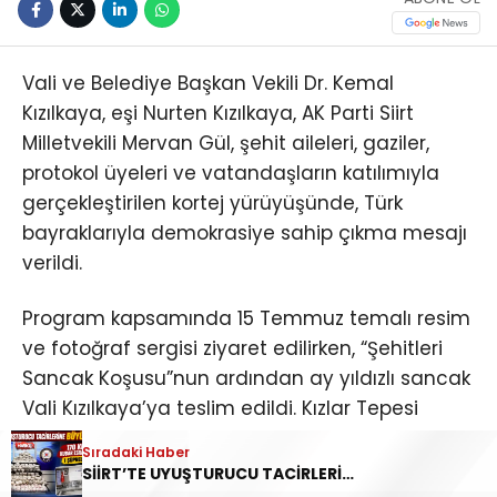
Vali ve Belediye Başkan Vekili Dr. Kemal
Kızılkaya, eşi Nurten Kızılkaya, AK Parti Siirt
Milletvekili Mervan Gül, şehit aileleri, gaziler,
protokol üyeleri ve vatandaşların katılımıyla
gerçekleştirilen kortej yürüyüşünde, Türk
bayraklarıyla demokrasiye sahip çıkma mesajı
verildi.
Program kapsamında 15 Temmuz temalı resim
ve fotoğraf sergisi ziyaret edilirken, “Şehitleri
Sancak Koşusu”nun ardından ay yıldızlı sancak
Vali Kızılkaya’ya teslim edildi. Kızlar Tepesi
Sosyal Tesisleri’nde devam eden programda
Sıradaki Haber
Kur’an-ı Kerim tilaveti, dualar, sinevizyon
SİİRT’TE UYUŞTURUCU TACİRLERİNE BÜYÜK DARBE! 170 KİLOGRAM KUBAR ESRAR ELE GEÇİRİLDİ 1 ŞÜPHELİ TUTUKLANDI