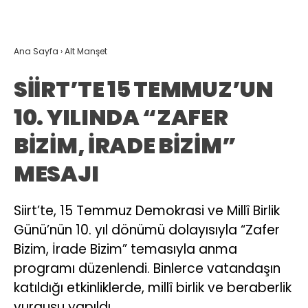
Ana Sayfa
›
Alt Manşet
SİİRT’TE 15 TEMMUZ’UN
10. YILINDA “ZAFER
BİZİM, İRADE BİZİM”
MESAJI
Siirt’te, 15 Temmuz Demokrasi ve Millî Birlik
Günü’nün 10. yıl dönümü dolayısıyla “Zafer
Bizim, İrade Bizim” temasıyla anma
programı düzenlendi. Binlerce vatandaşın
katıldığı etkinliklerde, millî birlik ve beraberlik
vurgusu yapıldı.