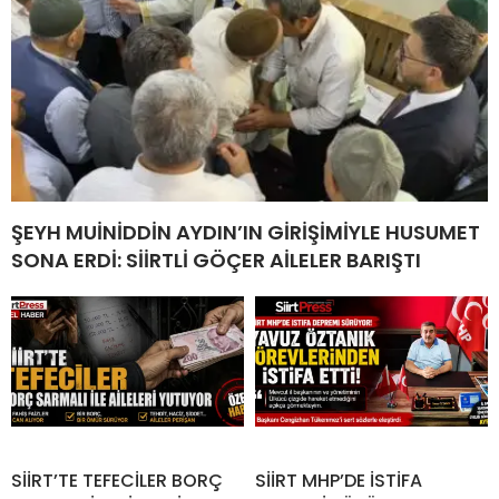
ŞEYH MUİNİDDİN AYDIN’IN GİRİŞİMİYLE HUSUMET
SONA ERDİ: SİİRTLİ GÖÇER AİLELER BARIŞTI
SİİRT’TE TEFECİLER BORÇ
SİİRT MHP’DE İSTİFA