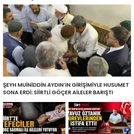
ŞEYH MUİNİDDİN AYDIN’IN GİRİŞİMİYLE HUSUMET
SONA ERDİ: SİİRTLİ GÖÇER AİLELER BARIŞTI