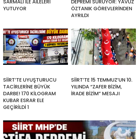
SARMALI İLE AİLELERİ
DEPREMİ SÜRÜYOR: YAVUZ
YUTUYOR
ÖZTANIK GÖREVLERİNDEN
AYRILDI
SİİRT’TE UYUŞTURUCU
SİİRT’TE 15 TEMMUZ’UN 10.
TACİRLERİNE BÜYÜK
YILINDA “ZAFER BİZİM,
DARBE! 170 KİLOGRAM
İRADE BİZİM” MESAJI
KUBAR ESRAR ELE
GEÇİRİLDİ 1