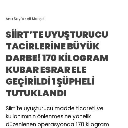
Ana Sayfa
›
Alt Manşet
SİİRT’TE UYUŞTURUCU
TACİRLERİNE BÜYÜK
DARBE! 170 KİLOGRAM
KUBAR ESRAR ELE
GEÇİRİLDİ 1 ŞÜPHELİ
TUTUKLANDI
Siirt’te uyuşturucu madde ticareti ve
kullanımının önlenmesine yönelik
düzenlenen operasyonda 170 kilogram