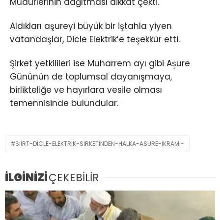
Müdürlerinin dağıtması dikkat çekti.
Aldıkları aşureyi büyük bir iştahla yiyen
vatandaşlar, Dicle Elektrik’e teşekkür etti.
Şirket yetkilileri ise Muharrem ayı gibi Aşure
Gününün de toplumsal dayanışmaya,
birlikteliğe ve hayırlara vesile olması
temennisinde bulundular.
SIIRT-DICLE-ELEKTRIK-SIRKETINDEN-HALKA-ASURE-IKRAMI-
İLGİNİZİ
ÇEKEBİLİR