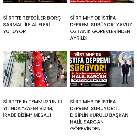
SİİRT’TE TEFECİLER BORÇ
SİİRT MHP’DE İSTİFA
SARMALI İLE AİLELERİ
DEPREMİ SÜRÜYOR: YAVUZ
YUTUYOR
ÖZTANIK GÖREVLERİNDEN
AYRILDI
SİİRT’TE 15 TEMMUZ’UN 10.
SİİRT MHP’DE İSTİFA
YILINDA “ZAFER BİZİM,
DEPREMİ SÜRÜYOR: İL
İRADE BİZİM” MESAJI
DİSİPLİN KURULU BAŞKANI
HALİL SARCAN
GÖREVİNDEN