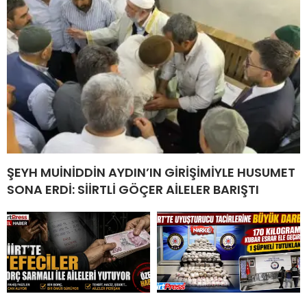
ŞEYH MUİNİDDİN AYDIN’IN GİRİŞİMİYLE HUSUMET
SONA ERDİ: SİİRTLİ GÖÇER AİLELER BARIŞTI