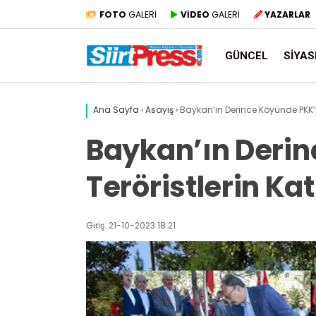
FOTO
GALERİ
VİDEO
GALERİ
YAZARLAR
GÜNCEL
SIYAS
Ana Sayfa
›
Asayiş
›
Baykan’ın Derince Köyünde PKK’lı T
Baykan’ın Derin
Teröristlerin Katl
Giriş: 21-10-2023 18:21