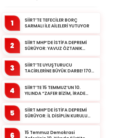
SİİRT’TE TEFECİLER BORÇ
1
SARMALI İLE AİLELERİ YUTUYOR
SİİRT MHP’DE İSTİFA DEPREMİ
2
SÜRÜYOR: YAVUZ ÖZTANIK
GÖREVLERİNDEN AYRILDI
SİİRT’TE UYUŞTURUCU
3
TACİRLERİNE BÜYÜK DARBE! 170
KİLOGRAM KUBAR ESRAR ELE
GEÇİRİLDİ 1 ŞÜPHELİ
SİİRT’TE 15 TEMMUZ’UN 10.
TUTUKLAND...
4
YILINDA “ZAFER BİZİM, İRADE
BİZİM” MESAJI
SİİRT MHP’DE İSTİFA DEPREMİ
5
SÜRÜYOR: İL DİSİPLİN KURULU
BAŞKANI HALİL SARCAN
GÖREVİNDEN AYRILDI
15 Temmuz Demokrasi
6