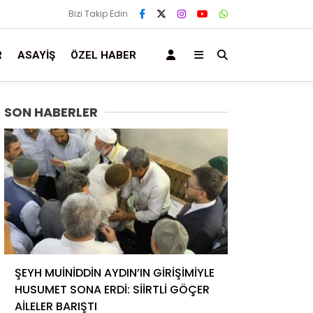
Bizi Takip Edin
R
ASAYIŞ
ÖZEL HABER
SON HABERLER
ŞEYH MUİNİDDİN AYDIN’IN GİRİŞİMİYLE
HUSUMET SONA ERDİ: SİİRTLİ GÖÇER
AİLELER BARIŞTI