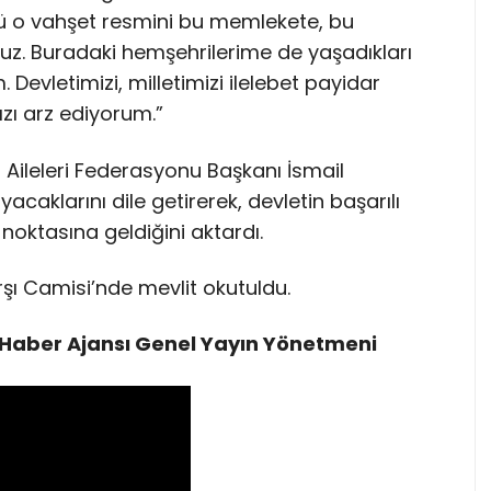
ü o vahşet resmini bu memlekete, bu
oruz. Buradaki hemşehrilerime de yaşadıkları
 Devletimizi, milletimizi ilelebet payidar
ızı arz ediyorum.”
i Aileleri Federasyonu Başkanı İsmail
acaklarını dile getirerek, devletin başarılı
oktasına geldiğini aktardı.
ı Camisi’nde mevlit okutuldu.
Haber Ajansı Genel Yayın Yönetmeni