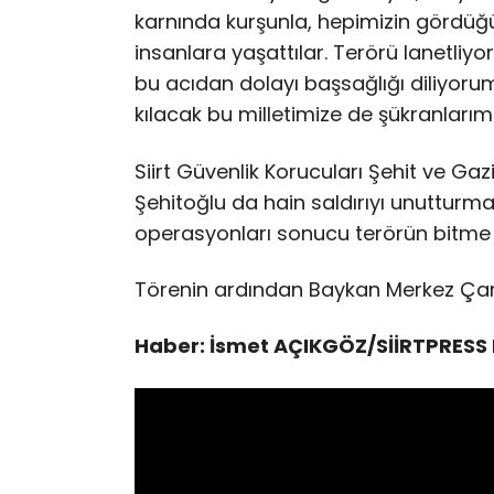
karnında kurşunla, hepimizin gördüğ
insanlara yaşattılar. Terörü lanetliy
bu acıdan dolayı başsağlığı diliyorum.
kılacak bu milletimize de şükranlarım
Siirt Güvenlik Korucuları Şehit ve Gaz
Şehitoğlu da hain saldırıyı unutturmay
operasyonları sonucu terörün bitme n
Törenin ardından Baykan Merkez Çarş
Haber: İsmet AÇIKGÖZ/SİİRTPRESS 