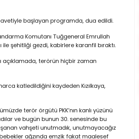
tilavetiyle başlayan programda, dua edildi.
l Jandarma Komutanı Tuğgeneral Emrullah
 şehitliği gezdi, kabirlere karanfil bıraktı.
ğı açıklamada, terörün hiçbir zaman
rca katledildiğini kaydeden Kızılkaya,
ümüzde terör örgütü PKK’nın kanlı yüzünü
adılar ve bugün bunun 30. senesinde bu
 yaşanan vahşeti unutmadık, unutmayacağız
k bebekler ağzında emzik fakat maalesef