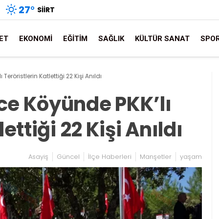
27
°
SIIRT
ET
EKONOMI
EĞITIM
SAĞLIK
KÜLTÜR SANAT
SPO
eröristlerin Katlettiği 22 Kişi Anıldı
ce Köyünde PKK’lı
ettiği 22 Kişi Anıldı
Asayiş
Güncel
İlçe Haberleri
Manşetler
yaşam