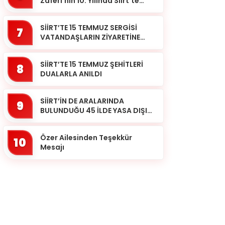
Zaferi’nin 10. Yılında Siirt’te
Selalar Okundu
SİİRT’TE 15 TEMMUZ SERGİSİ
7
VATANDAŞLARIN ZİYARETİNE
AÇILDI
SİİRT’TE 15 TEMMUZ ŞEHİTLERİ
8
DUALARLA ANILDI
SİİRT’İN DE ARALARINDA
9
BULUNDUĞU 45 İLDE YASA DIŞI
BAHİS OPERASYONU: 190
GÖZALTI
Özer Ailesinden Teşekkür
10
Mesajı