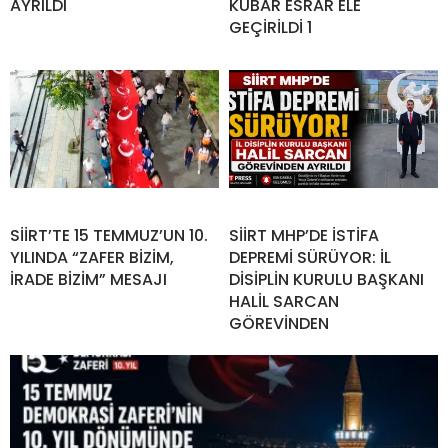
AYRILDI
KUBAR ESRAR ELE
GEÇİRİLDİ 1
SİİRT’TE 15 TEMMUZ’UN 10.
SİİRT MHP’DE İSTİFA
YILINDA “ZAFER BİZİM,
DEPREMİ SÜRÜYOR: İL
İRADE BİZİM” MESAJI
DİSİPLİN KURULU BAŞKANI
HALİL SARCAN
GÖREVİNDEN