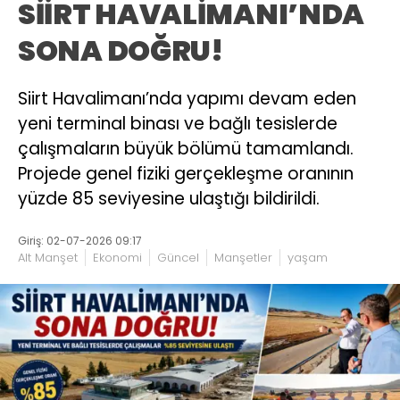
SİİRT HAVALİMANI’NDA
SONA DOĞRU!
Siirt Havalimanı’nda yapımı devam eden
yeni terminal binası ve bağlı tesislerde
çalışmaların büyük bölümü tamamlandı.
Projede genel fiziki gerçekleşme oranının
yüzde 85 seviyesine ulaştığı bildirildi.
Giriş: 02-07-2026 09:17
Alt Manşet
Ekonomi
Güncel
Manşetler
yaşam