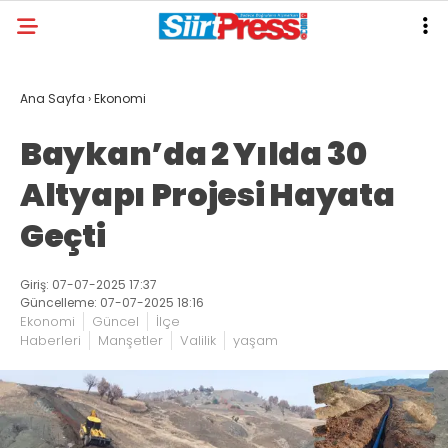
Ana Sayfa
›
Ekonomi
Baykan’da 2 Yılda 30
Altyapı Projesi Hayata
Geçti
Giriş: 07-07-2025 17:37
Güncelleme: 07-07-2025 18:16
Ekonomi
Güncel
İlçe
Haberleri
Manşetler
Valilik
yaşam