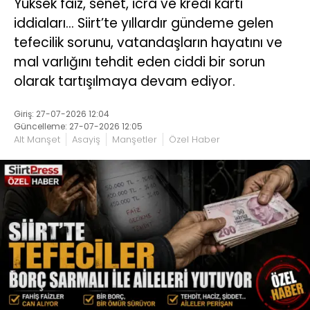
Yüksek faiz, senet, icra ve kredi kartı
iddiaları… Siirt’te yıllardır gündeme gelen
tefecilik sorunu, vatandaşların hayatını ve
mal varlığını tehdit eden ciddi bir sorun
olarak tartışılmaya devam ediyor.
Giriş: 27-07-2026 12:04
Güncelleme: 27-07-2026 12:05
Alt Manşet
Asayiş
Manşetler
Özel Haber