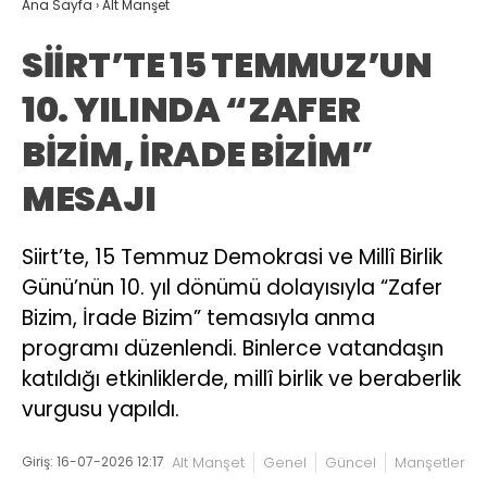
Ana Sayfa
›
Alt Manşet
SİİRT’TE 15 TEMMUZ’UN
10. YILINDA “ZAFER
BİZİM, İRADE BİZİM”
MESAJI
Siirt’te, 15 Temmuz Demokrasi ve Millî Birlik
Günü’nün 10. yıl dönümü dolayısıyla “Zafer
Bizim, İrade Bizim” temasıyla anma
programı düzenlendi. Binlerce vatandaşın
katıldığı etkinliklerde, millî birlik ve beraberlik
vurgusu yapıldı.
Giriş: 16-07-2026 12:17
Alt Manşet
Genel
Güncel
Manşetler