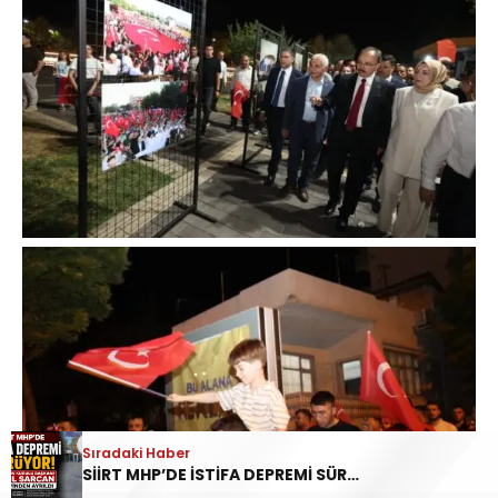
Sıradaki Haber
SİİRT MHP’DE İSTİFA DEPREMİ SÜRÜYOR: İL DİSİPLİN KURULU BAŞKANI HALİL SARCAN GÖREVİNDEN AYRILDI