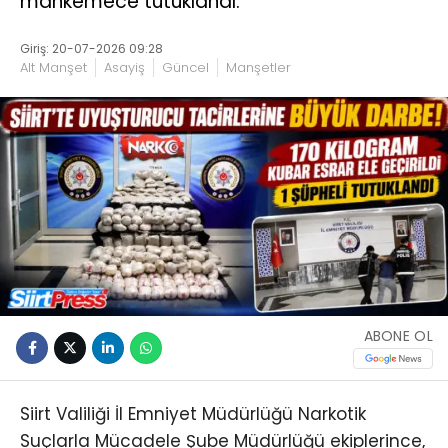
mahkemece tutuklandı.
Giriş: 20-07-2026 09:28
Alt Manşet
Asayiş
Güncel
Manşetler
ABONE OL
Siirt Valiliği İl Emniyet Müdürlüğü Narkotik
Suçlarla Mücadele Şube Müdürlüğü ekiplerince,