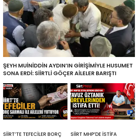
ŞEYH MUİNİDDİN AYDIN’IN GİRİŞİMİYLE HUSUMET
SONA ERDİ: SİİRTLİ GÖÇER AİLELER BARIŞTI
SİİRT’TE TEFECİLER BORÇ
SİİRT MHP’DE İSTİFA