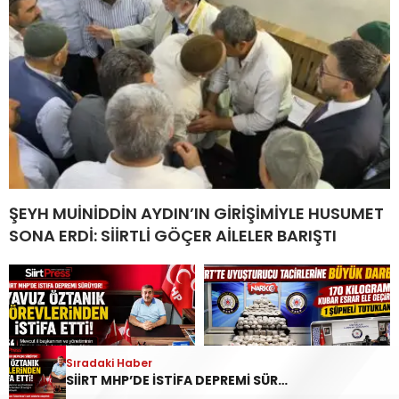
ŞEYH MUİNİDDİN AYDIN’IN GİRİŞİMİYLE HUSUMET
SONA ERDİ: SİİRTLİ GÖÇER AİLELER BARIŞTI
Sıradaki Haber
SİİRT MHP’DE İSTİFA DEPREMİ SÜRÜYOR: YAVUZ ÖZTANIK GÖREVLERİNDEN AYRILDI