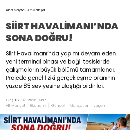
Ana Sayfa
›
Alt Manşet
SİİRT HAVALİMANI’NDA
SONA DOĞRU!
Siirt Havalimanı’nda yapımı devam eden
yeni terminal binası ve bağlı tesislerde
çalışmaların büyük bölümü tamamlandı.
Projede genel fiziki gerçekleşme oranının
yüzde 85 seviyesine ulaştığı bildirildi.
Giriş: 02-07-2026 09:17
Alt Manşet
Ekonomi
Güncel
Manşetler
yaşam