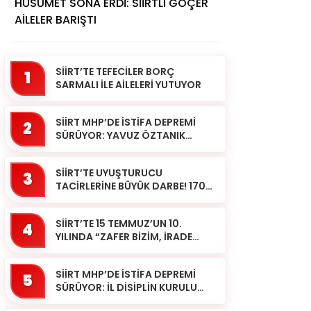
HUSUMET SONA ERDİ: SİİRTLİ GÖÇER
AİLELER BARIŞTI
SİİRT’TE TEFECİLER BORÇ
1
SARMALI İLE AİLELERİ YUTUYOR
SİİRT MHP’DE İSTİFA DEPREMİ
2
SÜRÜYOR: YAVUZ ÖZTANIK
GÖREVLERİNDEN AYRILDI
SİİRT’TE UYUŞTURUCU
3
TACİRLERİNE BÜYÜK DARBE! 170
KİLOGRAM KUBAR ESRAR ELE
GEÇİRİLDİ 1 ŞÜPHELİ
SİİRT’TE 15 TEMMUZ’UN 10.
TUTUKLAND...
4
YILINDA “ZAFER BİZİM, İRADE
BİZİM” MESAJI
SİİRT MHP’DE İSTİFA DEPREMİ
5
SÜRÜYOR: İL DİSİPLİN KURULU
BAŞKANI HALİL SARCAN