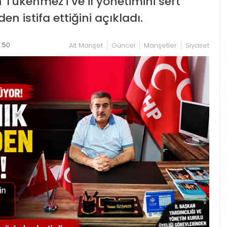
 Tükenmez’i ve il yönetimini sert
en istifa ettiğini açıkladı.
:50
Alt Manşet
Güncel
Manşetler
Siyaset