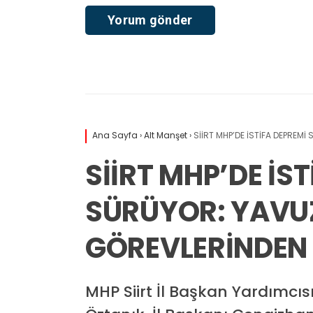
Ana Sayfa
›
Alt Manşet
›
SİİRT MHP’DE İSTİFA DEPREM
SİİRT MHP’DE İS
SÜRÜYOR: YAVU
GÖREVLERİNDEN 
MHP Siirt İl Başkan Yardımcı