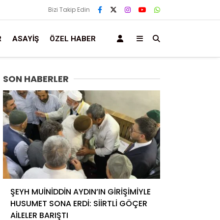
Bizi Takip Edin
R
ASAYIŞ
ÖZEL HABER
SON HABERLER
ŞEYH MUİNİDDİN AYDIN’IN GİRİŞİMİYLE
HUSUMET SONA ERDİ: SİİRTLİ GÖÇER
AİLELER BARIŞTI