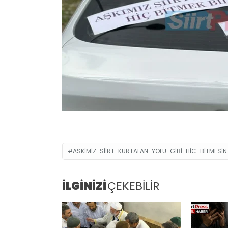
ASKIMIZ-SIIRT-KURTALAN-YOLU-GIBI-HIC-BITMESIN
İLGİNİZİ
ÇEKEBİLİR