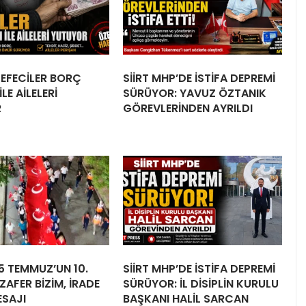
 TEFECİLER BORÇ
SİİRT MHP’DE İSTİFA DEPREMİ
LE AİLELERİ
SÜRÜYOR: YAVUZ ÖZTANIK
R
GÖREVLERİNDEN AYRILDI
15 TEMMUZ’UN 10.
SİİRT MHP’DE İSTİFA DEPREMİ
ZAFER BİZİM, İRADE
SÜRÜYOR: İL DİSİPLİN KURULU
ESAJI
BAŞKANI HALİL SARCAN