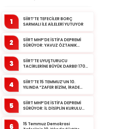
SİİRT’TE TEFECİLER BORÇ
1
SARMALI İLE AİLELERİ YUTUYOR
SİİRT MHP’DE İSTİFA DEPREMİ
2
SÜRÜYOR: YAVUZ ÖZTANIK
GÖREVLERİNDEN AYRILDI
SİİRT’TE UYUŞTURUCU
3
TACİRLERİNE BÜYÜK DARBE! 170
KİLOGRAM KUBAR ESRAR ELE
GEÇİRİLDİ 1 ŞÜPHELİ
SİİRT’TE 15 TEMMUZ’UN 10.
TUTUKLAND...
4
YILINDA “ZAFER BİZİM, İRADE
BİZİM” MESAJI
SİİRT MHP’DE İSTİFA DEPREMİ
5
SÜRÜYOR: İL DİSİPLİN KURULU
BAŞKANI HALİL SARCAN
GÖREVİNDEN AYRILDI
15 Temmuz Demokrasi
6