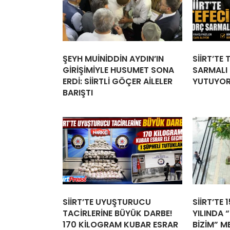
ŞEYH MUİNİDDİN AYDIN’IN
SİİRT’TE
GİRİŞİMİYLE HUSUMET SONA
SARMALI İ
ERDİ: SİİRTLİ GÖÇER AİLELER
YUTUYO
BARIŞTI
SİİRT’TE UYUŞTURUCU
SİİRT’TE 
TACİRLERİNE BÜYÜK DARBE!
YILINDA “
170 KİLOGRAM KUBAR ESRAR
BİZİM” M