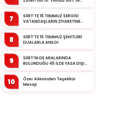
Zaferi’nin 10. Yılında Siirt’te
Selalar Okundu
SİİRT’TE 15 TEMMUZ SERGİSİ
7
VATANDAŞLARIN ZİYARETİNE
AÇILDI
SİİRT’TE 15 TEMMUZ ŞEHİTLERİ
8
DUALARLA ANILDI
SİİRT’İN DE ARALARINDA
9
BULUNDUĞU 45 İLDE YASA DIŞI
BAHİS OPERASYONU: 190
GÖZALTI
Özer Ailesinden Teşekkür
10
Mesajı