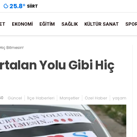
25.8
°
SIIRT
ET
EKONOMI
EĞITIM
SAĞLIK
KÜLTÜR SANAT
SPO
 Hiç Bitmesin!
rtalan Yolu Gibi Hiç
50
Güncel
İlçe Haberleri
Manşetler
Özel Haber
yaşam