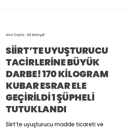
Ana Sayfa
›
Alt Manşet
SİİRT’TE UYUŞTURUCU
TACİRLERİNE BÜYÜK
DARBE! 170 KİLOGRAM
KUBAR ESRAR ELE
GEÇİRİLDİ 1 ŞÜPHELİ
TUTUKLANDI
Siirt’te uyuşturucu madde ticareti ve