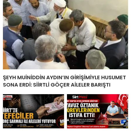
ŞEYH MUİNİDDİN AYDIN’IN GİRİŞİMİYLE HUSUMET
SONA ERDİ: SİİRTLİ GÖÇER AİLELER BARIŞTI