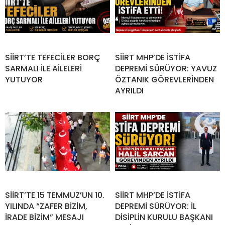
SİİRT’TE TEFECİLER BORÇ
SİİRT MHP’DE İSTİFA
SARMALI İLE AİLELERİ
DEPREMİ SÜRÜYOR: YAVUZ
YUTUYOR
ÖZTANIK GÖREVLERİNDEN
AYRILDI
SİİRT’TE 15 TEMMUZ’UN 10.
SİİRT MHP’DE İSTİFA
YILINDA “ZAFER BİZİM,
DEPREMİ SÜRÜYOR: İL
İRADE BİZİM” MESAJI
DİSİPLİN KURULU BAŞKANI