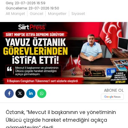
Giriş: 23-07-2026 16:59
Güncelleme: 23-07-2026 19:50
Alt Manşet
Güncel
Manşetler
Siyaset
ABONE OL
Öztanık, “Mevcut il başkanının ve yönetiminin
Ülkücü çizgide hareket etmediğini açıkça
görmekteyim” dedi.