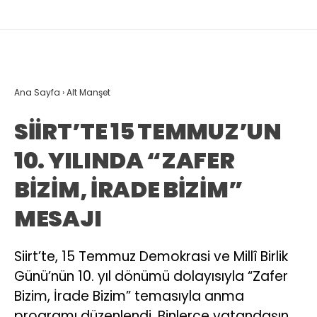
Ana Sayfa
›
Alt Manşet
SİİRT’TE 15 TEMMUZ’UN
10. YILINDA “ZAFER
BİZİM, İRADE BİZİM”
MESAJI
Siirt’te, 15 Temmuz Demokrasi ve Millî Birlik
Günü’nün 10. yıl dönümü dolayısıyla “Zafer
Bizim, İrade Bizim” temasıyla anma
programı düzenlendi. Binlerce vatandaşın