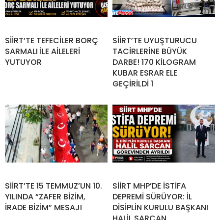
SİİRT’TE TEFECİLER BORÇ
SİİRT’TE UYUŞTURUCU
SARMALI İLE AİLELERİ
TACİRLERİNE BÜYÜK
YUTUYOR
DARBE! 170 KİLOGRAM
KUBAR ESRAR ELE
GEÇİRİLDİ 1
SİİRT’TE 15 TEMMUZ’UN 10.
SİİRT MHP’DE İSTİFA
YILINDA “ZAFER BİZİM,
DEPREMİ SÜRÜYOR: İL
İRADE BİZİM” MESAJI
DİSİPLİN KURULU BAŞKANI
HALİL SARCAN