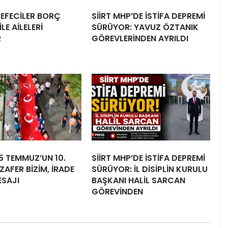
 TEFECİLER BORÇ
SİİRT MHP’DE İSTİFA DEPREMİ
LE AİLELERİ
SÜRÜYOR: YAVUZ ÖZTANIK
R
GÖREVLERİNDEN AYRILDI
15 TEMMUZ’UN 10.
SİİRT MHP’DE İSTİFA DEPREMİ
ZAFER BİZİM, İRADE
SÜRÜYOR: İL DİSİPLİN KURULU
ESAJI
BAŞKANI HALİL SARCAN
GÖREVİNDEN