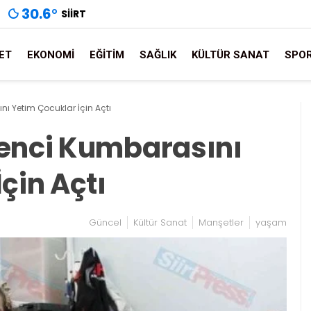
30.6
°
SIIRT
ET
EKONOMI
EĞITIM
SAĞLIK
KÜLTÜR SANAT
SPO
ı Yetim Çocuklar İçin Açtı
renci Kumbarasını
çin Açtı
Güncel
Kültür Sanat
Manşetler
yaşam