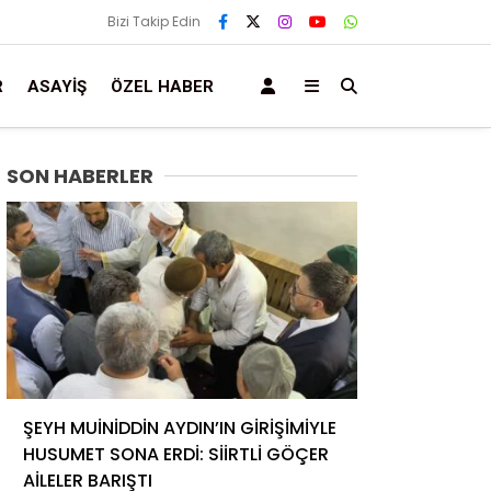
Bizi Takip Edin
R
ASAYIŞ
ÖZEL HABER
SON HABERLER
ŞEYH MUİNİDDİN AYDIN’IN GİRİŞİMİYLE
HUSUMET SONA ERDİ: SİİRTLİ GÖÇER
AİLELER BARIŞTI