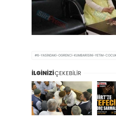
6-YASINDAKI-OGRENCI-KUMBARISINI-YETIM-COCUK
İLGİNİZİ
ÇEKEBİLİR