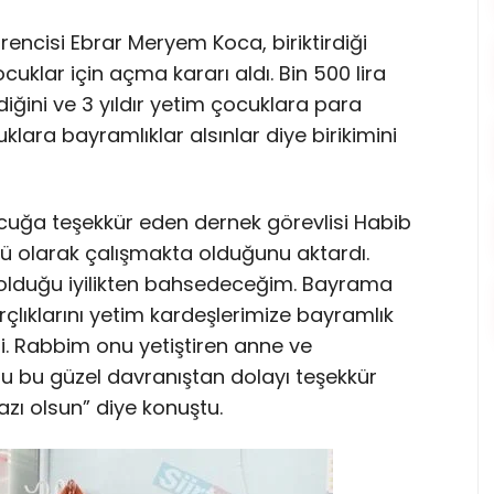
ğrencisi Ebrar Meryem Koca, biriktirdiği
klar için açma kararı aldı. Bin 500 lira
iğini ve 3 yıldır yetim çocuklara para
cuklara bayramlıklar alsınlar diye birikimini
cuğa teşekkür eden dernek görevlisi Habib
üllü olarak çalışmakta olduğunu aktardı.
 olduğu iyilikten bahsedeceğim. Bayrama
rçlıklarını yetim kardeşlerimize bayramlık
tti. Rabbim onu yetiştiren anne ve
u bu güzel davranıştan dolayı teşekkür
azı olsun” diye konuştu.