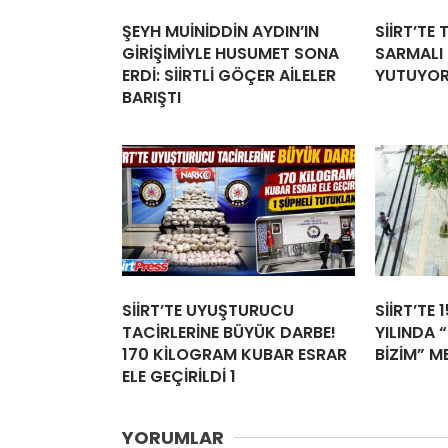
ŞEYH MUİNİDDİN AYDIN’IN
SİİRT’TE
GİRİŞİMİYLE HUSUMET SONA
SARMALI İ
ERDİ: SİİRTLİ GÖÇER AİLELER
YUTUYO
BARIŞTI
SİİRT’TE UYUŞTURUCU
SİİRT’TE 
TACİRLERİNE BÜYÜK DARBE!
YILINDA “
170 KİLOGRAM KUBAR ESRAR
BİZİM” M
ELE GEÇİRİLDİ 1
YORUMLAR