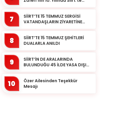
Zaferi’nin 10. Yılında Siirt’te
Selalar Okundu
SİİRT’TE 15 TEMMUZ SERGİSİ
7
VATANDAŞLARIN ZİYARETİNE
AÇILDI
SİİRT’TE 15 TEMMUZ ŞEHİTLERİ
8
DUALARLA ANILDI
SİİRT’İN DE ARALARINDA
9
BULUNDUĞU 45 İLDE YASA DIŞI
BAHİS OPERASYONU: 190
GÖZALTI
Özer Ailesinden Teşekkür
10
Mesajı