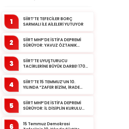
SİİRT’TE TEFECİLER BORÇ
1
SARMALI İLE AİLELERİ YUTUYOR
SİİRT MHP’DE İSTİFA DEPREMİ
2
SÜRÜYOR: YAVUZ ÖZTANIK
GÖREVLERİNDEN AYRILDI
SİİRT’TE UYUŞTURUCU
3
TACİRLERİNE BÜYÜK DARBE! 170
KİLOGRAM KUBAR ESRAR ELE
GEÇİRİLDİ 1 ŞÜPHELİ
SİİRT’TE 15 TEMMUZ’UN 10.
TUTUKLAND...
4
YILINDA “ZAFER BİZİM, İRADE
BİZİM” MESAJI
SİİRT MHP’DE İSTİFA DEPREMİ
5
SÜRÜYOR: İL DİSİPLİN KURULU
BAŞKANI HALİL SARCAN
GÖREVİNDEN AYRILDI
15 Temmuz Demokrasi
6