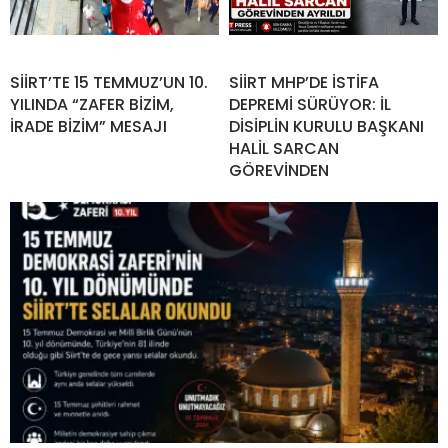
SİİRT’TE 15 TEMMUZ’UN 10.
SİİRT MHP’DE İSTİFA
YILINDA “ZAFER BİZİM,
DEPREMİ SÜRÜYOR: İL
İRADE BİZİM” MESAJI
DİSİPLİN KURULU BAŞKANI
HALİL SARCAN
GÖREVİNDEN