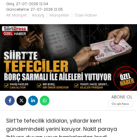
Giriş: 27-07-2026 12:04
Güncelleme: 27-07-2026 12:05
Alt Manşet
Asayiş
Manşetler
Özel Haber
ABONE OL
Siirt’te tefecilik iddiaları, yıllardır kent
gündemindeki yerini koruyor. Nakit paraya