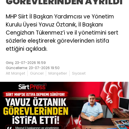
GÖREVLERİNDEN AYRILDI
MHP Siirt İl Başkan Yardımcısı ve Yönetim
Kurulu Üyesi Yavuz Öztanık, İl Başkanı
Cengizhan Tükenmez’i ve il yönetimini sert
sözlerle eleştirerek görevlerinden istifa
ettiğini açıkladı.
Giriş: 23-07-2026 16:59
Güncelleme: 23-07-2026 19:50
Alt Manşet
Güncel
Manşetler
Siyaset