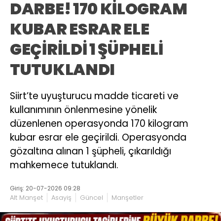
DARBE! 170 KİLOGRAM
KUBAR ESRAR ELE
GEÇİRİLDİ 1 ŞÜPHELİ
TUTUKLANDI
Siirt’te uyuşturucu madde ticareti ve
kullanımının önlenmesine yönelik
düzenlenen operasyonda 170 kilogram
kubar esrar ele geçirildi. Operasyonda
gözaltına alınan 1 şüpheli, çıkarıldığı
mahkemece tutuklandı.
Giriş: 20-07-2026 09:28
Alt Manşet
Asayiş
Güncel
Manşetler