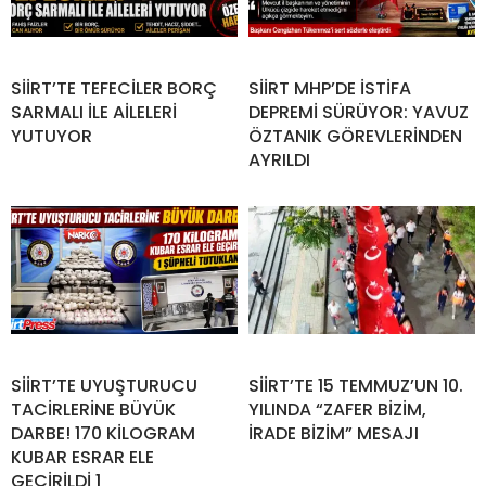
SİİRT’TE TEFECİLER BORÇ
SİİRT MHP’DE İSTİFA
SARMALI İLE AİLELERİ
DEPREMİ SÜRÜYOR: YAVUZ
YUTUYOR
ÖZTANIK GÖREVLERİNDEN
AYRILDI
SİİRT’TE UYUŞTURUCU
SİİRT’TE 15 TEMMUZ’UN 10.
TACİRLERİNE BÜYÜK
YILINDA “ZAFER BİZİM,
DARBE! 170 KİLOGRAM
İRADE BİZİM” MESAJI
KUBAR ESRAR ELE
GEÇİRİLDİ 1