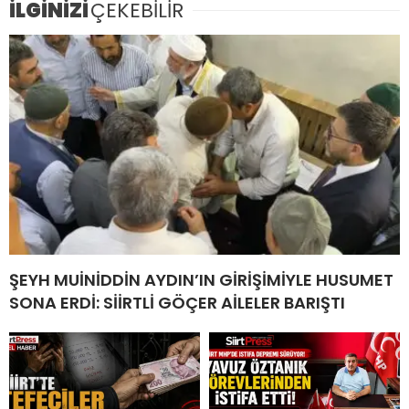
İLGİNİZİ
ÇEKEBİLİR
ŞEYH MUİNİDDİN AYDIN’IN GİRİŞİMİYLE HUSUMET
SONA ERDİ: SİİRTLİ GÖÇER AİLELER BARIŞTI