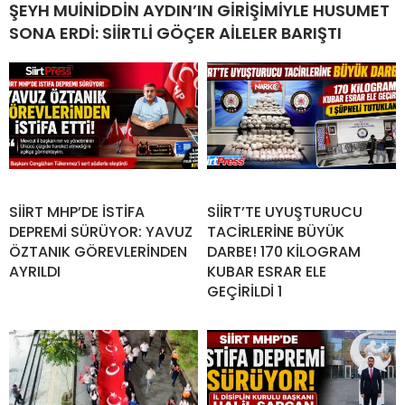
ŞEYH MUİNİDDİN AYDIN’IN GİRİŞİMİYLE HUSUMET
SONA ERDİ: SİİRTLİ GÖÇER AİLELER BARIŞTI
SİİRT MHP’DE İSTİFA
SİİRT’TE UYUŞTURUCU
DEPREMİ SÜRÜYOR: YAVUZ
TACİRLERİNE BÜYÜK
ÖZTANIK GÖREVLERİNDEN
DARBE! 170 KİLOGRAM
AYRILDI
KUBAR ESRAR ELE
GEÇİRİLDİ 1