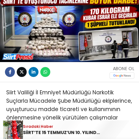
ABONE OL
Siirt Valiliği İl Emniyet Müdürlüğü Narkotik
Suçlarla Mücadele Şube Müdürlüğü ekiplerince,
uyuşturucu madde ticareti ve kullanımının
önlenmesine yönelik yürütülen çalışmalar
kapsamında operasyon düzenlendi.
Sıradaki Haber
SİİRT’TE 15 TEMMUZ’UN 10. YILINDA “ZAFER BİZİM, İRADE BİZİM” MESAJI