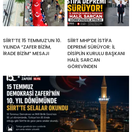
SİİRT’TE 15 TEMMUZ’UN 10.
SİİRT MHP’DE İSTİFA
YILINDA “ZAFER BİZİM,
DEPREMİ SÜRÜYOR: İL
İRADE BİZİM” MESAJI
DİSİPLİN KURULU BAŞKANI
HALİL SARCAN
GÖREVİNDEN